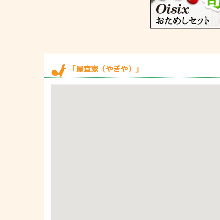
「屋宜家（やぎや）」