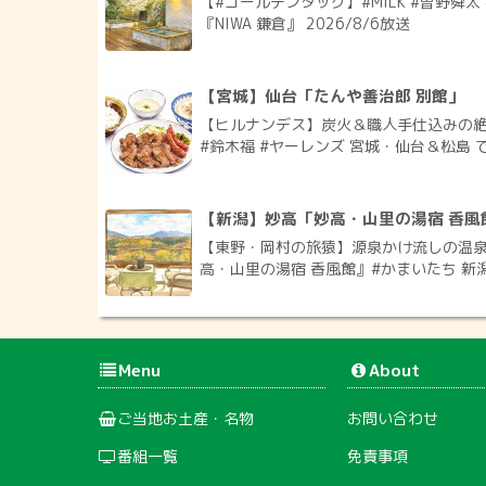
【#ゴールデンタッグ】#MILK #曽野舜
『NIWA 鎌倉』 2026/8/6放送
【宮城】仙台「たんや善治郎 別館」
【ヒルナンデス】炭火＆職人手仕込みの絶
#鈴木福 #ヤーレンズ 宮城・仙台＆松島 で
【新潟】妙高「妙高・山里の湯宿 香風
【東野・岡村の旅猿】源泉かけ流しの温
高・山里の湯宿 香風館』#かまいたち 新潟県
Menu
About
ご当地お土産・名物
お問い合わせ
番組一覧
免責事項