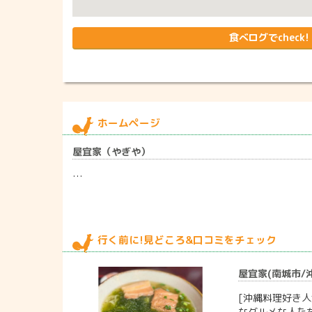
食べログでcheck!
ホームページ
屋宜家（やぎや）
…
行く前に!見どころ&口コミをチェック
屋宜家(南城市/沖縄
[沖縄料理好き人
なグルメな人た