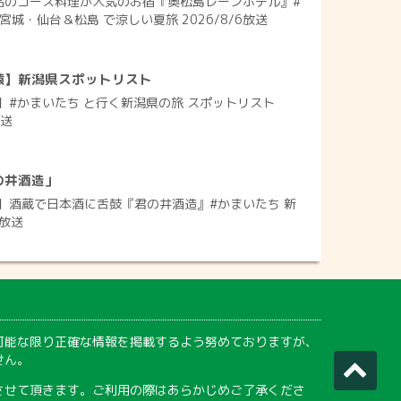
品のコース料理が人気のお宿『奥松島レーンホテル』#
宮城・仙台＆松島 で涼しい夏旅 2026/8/6放送
猿】新潟県スポットリスト
】#かまいたち と行く新潟県の旅 スポットリスト
放送
の井酒造」
】酒蔵で日本酒に舌鼓『君の井酒造』#かまいたち 新
3放送
可能な限り正確な情報を掲載するよう努めておりますが、
せん。
させて頂きます。ご利用の際はあらかじめご了承くださ