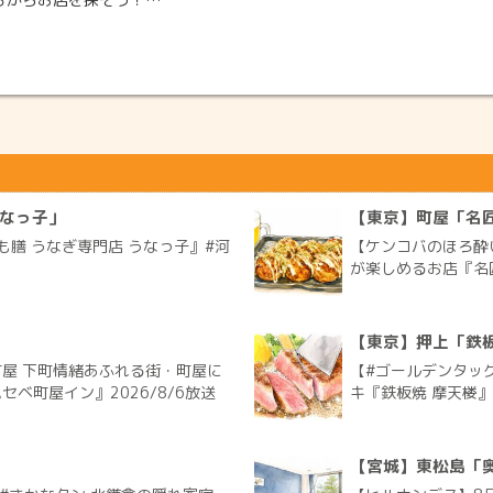
うなっ子」
【東京】町屋「名匠
膳 うなぎ専門店 うなっ子』#河
【ケンコバのほろ酔
が楽しめるお店『名匠
【東京】押上「鉄板
屋 下町情緒あふれる街・町屋に
【#ゴールデンタッ
ベ町屋イン』2026/8/6放送
キ『鉄板焼 摩天楼』 
【宮城】東松島「