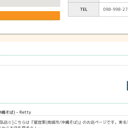
TEL
098-998-27
そば) – Retty
気店☆]こちらは『屋宜家(南城市/沖縄そば)』のお店ページです。実名で
ちからお店を探そう！…