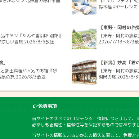
太 #さかなクン 北鎌倉の隠れ家宿
【ヒルナンデス】8
鈴木福 #ヤーレンズ 
【東野・岡村の旅
品牛タン『たんや善治郎 別館』
【東野・岡村の旅猿
涼しい夏旅 2026/8/6放送
2026/7/13〜8/3
館」
【新潟】妙高「君
泉と郷土料理が人気のお宿『妙
【東野・岡村の旅猿
の旅 2026/8/3放送
潟県の旅 2026/8/
免責事項
当サイトのすべてのコンテンツ・情報につきまして、
必ずしも正確性・信頼性等を保証するものではありま
当サイトの情報によるいかなる損失に関して、免責と