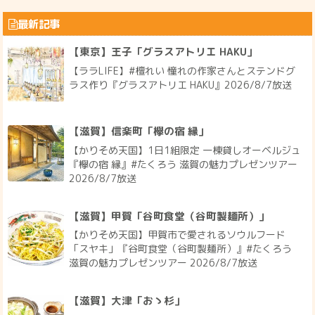
最新記事
【東京】王子「グラスアトリエ HAKU」
【ララLIFE】#檀れい 憧れの作家さんとステンドグ
ラス作り『グラスアトリエ HAKU』2026/8/7放送
【滋賀】信楽町「欅の宿 縁」
【かりそめ天国】1日1組限定 一棟貸しオーベルジュ
『欅の宿 縁』#たくろう 滋賀の魅力プレゼンツアー
2026/8/7放送
【滋賀】甲賀「谷町食堂（谷町製麺所）」
【かりそめ天国】甲賀市で愛されるソウルフード
「スヤキ」『谷町食堂（谷町製麺所）』#たくろう
滋賀の魅力プレゼンツアー 2026/8/7放送
【滋賀】大津「おゝ杉」