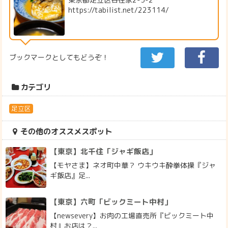
https://tabilist.net/223114/
ブックマークとしてもどうぞ！
カテゴリ
足立区
その他のオススメスポット
【東京】北千住「ジャギ飯店」
【モヤさま】ネオ町中華？ ウキウキ酔拳体操『ジャ
ギ飯店』足...
【東京】六町「ビックミート中村」
【newsevery】お肉の工場直売所『ビックミート中
村』お店は？...