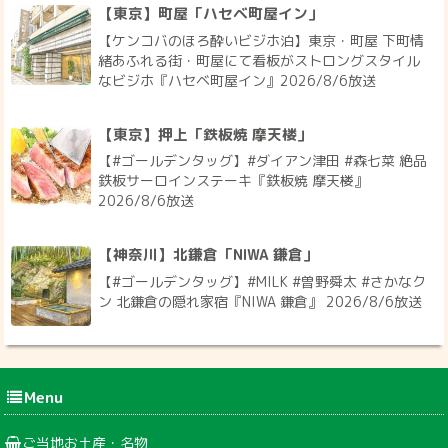
【東京】町屋「ハセベ町屋イン」
【ケンコバのほろ酔いビジホ泊】東京・町屋 下町情
緒あふれる街・町屋にて看板がストロングスタイル
なビジホ『ハセベ町屋イン』2026/8/6放送
【東京】押上「鉄板焼 摩天楼」
【#ゴールデンタッグ】#ダイアン津田 #森七菜 絶品
鉄板サーロインステーキ『鉄板焼 摩天楼』
2026/8/6放送
【神奈川】北鎌倉「NIWA 鎌倉」
【#ゴールデンタッグ】#MILK #曽野舜太 #さかなク
ン 北鎌倉の隠れ家宿『NIWA 鎌倉』 2026/8/6放送
Menu
ご当地お土産・名物