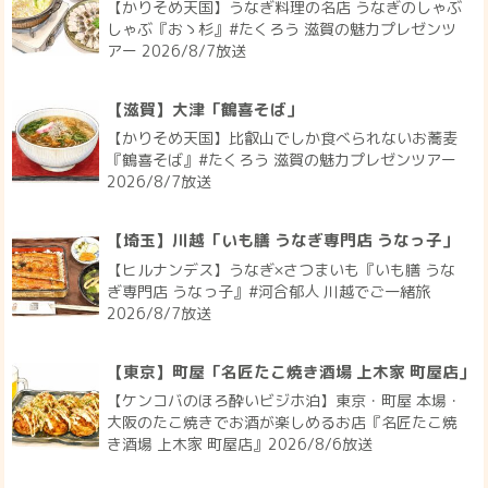
【かりそめ天国】うなぎ料理の名店 うなぎのしゃぶ
しゃぶ『おゝ杉』#たくろう 滋賀の魅力プレゼンツ
アー 2026/8/7放送
【滋賀】大津「鶴喜そば」
【かりそめ天国】比叡山でしか食べられないお蕎麦
『鶴喜そば』#たくろう 滋賀の魅力プレゼンツアー
2026/8/7放送
【埼玉】川越「いも膳 うなぎ専門店 うなっ子」
【ヒルナンデス】うなぎ×さつまいも『いも膳 うな
ぎ専門店 うなっ子』#河合郁人 川越でご一緒旅
2026/8/7放送
【東京】町屋「名匠たこ焼き酒場 上木家 町屋店」
【ケンコバのほろ酔いビジホ泊】東京・町屋 本場・
大阪のたこ焼きでお酒が楽しめるお店『名匠たこ焼
き酒場 上木家 町屋店』2026/8/6放送