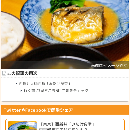
この記事の目次
西新井大師西駅「みたけ食堂」
行く前に!見どころ&口コミをチェック
TwitterやFacebookで簡単シェア
【東京】西新井「みたけ食堂」
東京都足立区谷在家2-5-2