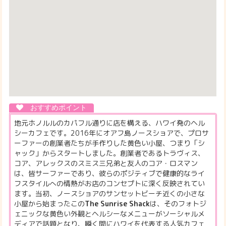
地元ホノルルのカパフル通りに店を構える、ハワイ発のヘル
シーカフェです。2016年にオアフ島ノースショアで、プロサ
ーファーの創業者たちが手作りした黄色い小屋、つまり「シ
ャック」からスタートしました。創業者であるトラヴィス、
コア、アレックスのスミス三兄弟と友人のコア・ロスマン
は、皆サーファーであり、彼らのポジティブで健康的なライ
フスタイルへの情熱がお店のコンセプトに深く反映されてい
ます。当初、ノースショアのサンセットビーチ近くの小さな
小屋から始まったこの
The Sunrise Shack
は、そのフォトジ
ェニックな黄色い外観とヘルシーなメニューがソーシャルメ
ディアで話題となり、瞬く間にハワイを代表する人気カフェ