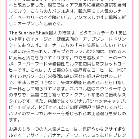
へと成長しました。現在ではオアフ島内に複数の店舗を展開
しており、こちらのカパフル店は、観光客にも人気のレナー
ズ・ベーカリーのすぐ隣という、アクセスしやすい場所に新
しくオープンした店舗です。
The Sunrise Shack
最大の特徴は、ビタミンカラーの「黄色
い小屋」のイメージと、健康志向の「アップグレードドリン
ク」にあります。オーナーたちの「皆を笑顔にしたい」とい
う思いが込められた、ポップでカラフルな空間は、訪れる人
に元気と活力を与えてくれます。中でも看板メニューの一つ
が、スーパーフードや植物性ミルクを使用した
ブレットコー
ヒー
です。これは、カビ毒のない高品質なコーヒーに、MCT
オイルやバターなど栄養価の高い素材を組み合わせること
で、美味しさだけでなく、身体の機能を高めることを目指し
た一杯として知られています。カパフル店はカウンター中心
の作りで、気軽に立ち寄ってテイクアウトするのに便利なス
タイルです。また、店舗ではオリジナルTシャツやキャップ、
ビーチグッズ、MCTオイルなどの関連商品も販売しており、
ハワイのサーフカルチャーを感じられるお土産選びも楽しめ
ます。
お店のもう一つの大人気メニューは、色鮮やかな
アサイボウ
ル
です。アサイー、バナナ、デーツ、ハチミツなどをブレン