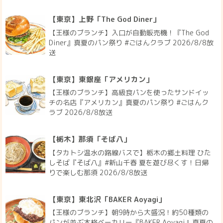
【東京】上野「The God Diner」
【王様のブランチ】入口が自動販売機！『The God
Diner』真夏のパン祭り #ごはんクラブ 2026/8/8放
送
【東京】東銀座「アメリカン」
【王様のブランチ】高級食パンを使ったサンドイッ
チの名店『アメリカン』真夏のパン祭り #ごはんク
ラブ 2026/8/8放送
【栃木】那須「そば八」
【タカトシ温水の路線バスで】栃木の郷土料理 ひた
しそば『そば八』#新山千春 夏を遊び尽くす！日帰
りで楽しむ那須 2026/8/8放送
【東京】東北沢「BAKER Aoyagi」
【王様のブランチ】朝9時から大盛況！約50種類の
パンが並ぶ本格ベーカリー『BAKER Aoyagi』真夏の