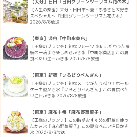
【大分】日田「日田グリーンツーリズム花の木」
【人生の楽園】大分・日田市～夏！ふるさと大好き
スペシャル～『日田グリーンツーリズム花の木』
2026/8/8放送
【東京】渋谷「中町氷菓店」
【王様のブランチ】旬なフルーツ 氷にこだわった最
後の一滴まで楽しめるかき氷『中町氷菓店』この夏
食べたい注目かき氷 2026/8/8放送
【東京】新宿「いろどりぺんぎん」
【王様のブランチ】旬なメロンがたっぷり！ホール
ケーキ型かき氷『いろどりぺんぎん』この夏食べた
い注目かき氷 2026/8/8放送
【東京】麻布十番「麻布野菜菓子」
【王様のブランチ】この時期おすすめの野菜を使っ
たかき氷『麻布野菜菓子』この夏食べたい注目かき
氷 2026/8/8放送