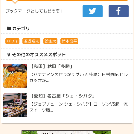
ブックマークとしてもどうぞ！
カテゴリ
ハワイ
渡辺翔太
設楽統
鈴木亮平
その他のオススメスポット
【秋田】秋田「多勝」
【バナナマンのせっかくグルメ 多勝】日村勇紀 ヒレ
カツ丼が...
【愛知】名古屋「シェ・シバタ」
【ジョブチューン シェ・シバタ】ローソンVS超一流
スイーツ職...