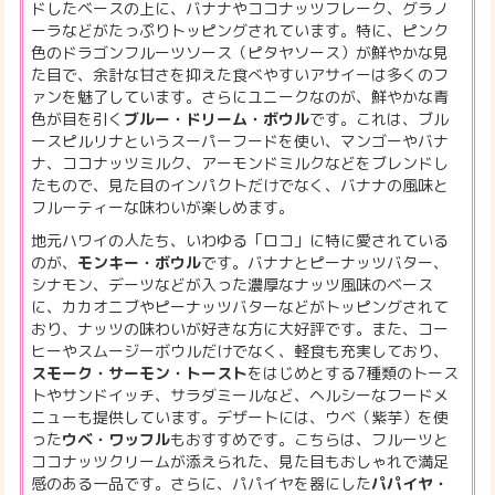
ドしたベースの上に、バナナやココナッツフレーク、グラノ
ーラなどがたっぷりトッピングされています。特に、ピンク
色のドラゴンフルーツソース（ピタヤソース）が鮮やかな見
た目で、余計な甘さを抑えた食べやすいアサイーは多くのフ
ァンを魅了しています。さらにユニークなのが、鮮やかな青
色が目を引く
ブルー・ドリーム・ボウル
です。これは、ブル
ースピルリナというスーパーフードを使い、マンゴーやバナ
ナ、ココナッツミルク、アーモンドミルクなどをブレンドし
たもので、見た目のインパクトだけでなく、バナナの風味と
フルーティーな味わいが楽しめます。
地元ハワイの人たち、いわゆる「ロコ」に特に愛されている
のが、
モンキー・ボウル
です。バナナとピーナッツバター、
シナモン、デーツなどが入った濃厚なナッツ風味のベース
に、カカオニブやピーナッツバターなどがトッピングされて
おり、ナッツの味わいが好きな方に大好評です。また、コー
ヒーやスムージーボウルだけでなく、軽食も充実しており、
スモーク・サーモン・トースト
をはじめとする7種類のトース
トやサンドイッチ、サラダミールなど、ヘルシーなフードメ
ニューも提供しています。デザートには、ウベ（紫芋）を使
った
ウベ・ワッフル
もおすすめです。こちらは、フルーツと
ココナッツクリームが添えられた、見た目もおしゃれで満足
感のある一品です。さらに、パパイヤを器にした
パパイヤ・