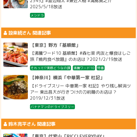
2345』#渡辺翔太 #兼近大樹 #満島真之介
2025/5/18放送
メシドラ
設楽統
さん 関連記事
【東京】野方「基順館」
【沸騰ワード10 基順館】#森七菜 肉友と爆食はしご
旅『焼肉食べ放題』のお店は？2021/2/19放送
それって!?実際どうなの課
沸騰ワード10
特番
【神奈川】横浜「中華第一家 杜記」
【ドライブスリー 中華第一家 杜記】やり残し解消ツ
アー 東出昌大が行きつけの刀削麺のお店は？
2019/12/31放送
バナナマンのドライブスリー
鈴木亮平
さん 関連記事
【東京】代官山「RICCI EVERYDAY」