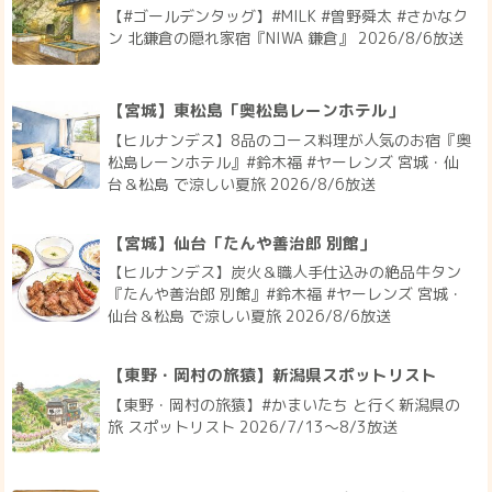
【#ゴールデンタッグ】#MILK #曽野舜太 #さかなク
ン 北鎌倉の隠れ家宿『NIWA 鎌倉』 2026/8/6放送
【宮城】東松島「奥松島レーンホテル」
【ヒルナンデス】8品のコース料理が人気のお宿『奥
松島レーンホテル』#鈴木福 #ヤーレンズ 宮城・仙
台＆松島 で涼しい夏旅 2026/8/6放送
【宮城】仙台「たんや善治郎 別館」
【ヒルナンデス】炭火＆職人手仕込みの絶品牛タン
『たんや善治郎 別館』#鈴木福 #ヤーレンズ 宮城・
仙台＆松島 で涼しい夏旅 2026/8/6放送
【東野・岡村の旅猿】新潟県スポットリスト
【東野・岡村の旅猿】#かまいたち と行く新潟県の
旅 スポットリスト 2026/7/13〜8/3放送