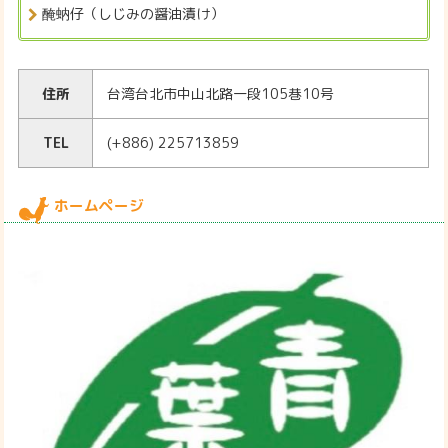
醃蚋仔（しじみの醤油漬け）
住所
台湾台北市中山北路一段105巷10号
TEL
(+886) 225713859
ホームページ