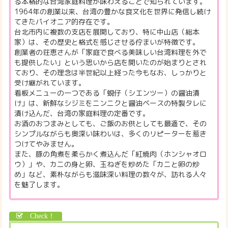
る本格的な台湾家庭料理が味わえることで知られています。
1964年の創業以来、台湾の豊かな食文化を世界に発信し続け
てきたパイオニア的存在です。
台北市内に複数の支店を展開しており、特に中山店（総本
家）は、その歴史と格式を感じさせる佇まいが特徴です。
創業者の荘恵さんが「家庭で食べる美味しい台湾料理を外で
も提供したい」という思いから店を開いたのが始まりとされ
ており、その理念は半世紀以上経った今もなお、しっかりと
受け継がれています。
看板メニューの一つである「蜆仔（シエンツー）の醤油漬
け」は、新鮮なシジミをニンニクと醤油ベースの特製タレに
漬け込んだ、台湾の家庭料理の定番です。
お酒のおつまみとしても、ご飯のお供としても最適で、その
シンプルながらも奥深い味わいは、多くのリピーターを惹き
つけてやみません。
また、豚の角煮を柔らかく煮込んだ「紅焼肉（ホンシャオロ
ウ）」や、カニの身と卵、玉ねぎを炒めた「カニと卵の炒
め」など、素朴ながらも滋味深い料理の数々が、訪れる人々
を魅了します。