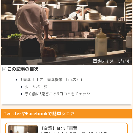
この記事の目次
「青葉 中山店（青葉餐廳-中山店）」
ホームページ
行く前に!見どころ&口コミをチェック
TwitterやFacebookで簡単シェア
【台湾】台北「青葉」