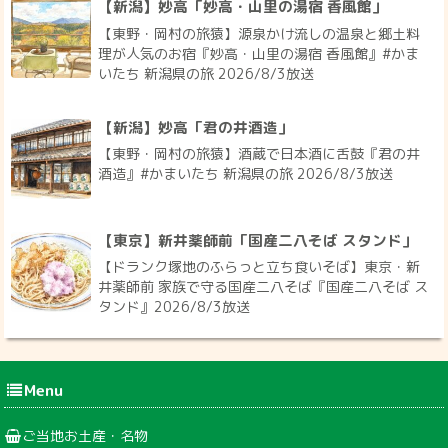
【新潟】妙高「妙高・山里の湯宿 香風館」
【東野・岡村の旅猿】源泉かけ流しの温泉と郷土料
理が人気のお宿『妙高・山里の湯宿 香風館』#かま
いたち 新潟県の旅 2026/8/3放送
【新潟】妙高「君の井酒造」
【東野・岡村の旅猿】酒蔵で日本酒に舌鼓『君の井
酒造』#かまいたち 新潟県の旅 2026/8/3放送
【東京】新井薬師前「国産二八そば スタンド」
【ドランク塚地のふらっと立ち食いそば】東京・新
井薬師前 家族で守る国産二八そば『国産二八そば ス
タンド』2026/8/3放送
Menu
ご当地お土産・名物