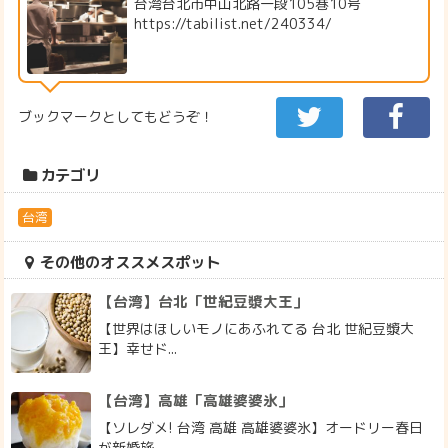
台湾台北市中山北路一段105巷10号
https://tabilist.net/240334/
ブックマークとしてもどうぞ！
カテゴリ
台湾
その他のオススメスポット
【台湾】台北「世紀豆漿大王」
【世界はほしいモノにあふれてる 台北 世紀豆漿大
王】幸せド...
【台湾】高雄「高雄婆婆氷」
【ソレダメ! 台湾 高雄 高雄婆婆氷】オードリー春日
が新婚旅...