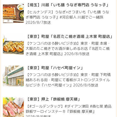
【埼玉】川越「いも膳 うなぎ専門店 うなっ子」
【ヒルナンデス】うなぎ×さつまいも『いも膳 うな
ぎ専門店 うなっ子』#河合郁人 川越でご一緒旅
2026/8/7放送
【東京】町屋「名匠たこ焼き酒場 上木家 町屋店」
【ケンコバのほろ酔いビジホ泊】東京・町屋 本場・
大阪のたこ焼きでお酒が楽しめるお店『名匠たこ焼
き酒場 上木家 町屋店』2026/8/6放送
【東京】町屋「ハセベ町屋イン」
【ケンコバのほろ酔いビジホ泊】東京・町屋 下町情
緒あふれる街・町屋にて看板がストロングスタイル
なビジホ『ハセベ町屋イン』2026/8/6放送
【東京】押上「鉄板焼 摩天楼」
【#ゴールデンタッグ】#ダイアン津田 #森七菜 絶品
鉄板サーロインステーキ『鉄板焼 摩天楼』
2026/8/6放送