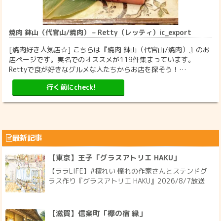
焼肉 鉢山（代官山/焼肉） – Retty（レッティ）ic_export
[焼肉好き人気店☆] こちらは『焼肉 鉢山（代官山/焼肉）』のお
店ページです。実名でのオススメが119件集まっています。
Rettyで食が好きなグルメな人たちからお店を探そう！…
行く前にcheck!
最新記事
【東京】王子「グラスアトリエ HAKU」
【ララLIFE】#檀れい 憧れの作家さんとステンドグ
ラス作り『グラスアトリエ HAKU』2026/8/7放送
【滋賀】信楽町「欅の宿 縁」