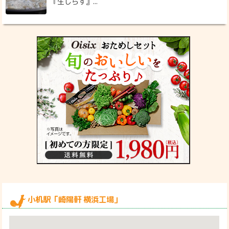
『生しらす』...
小机駅「崎陽軒 横浜工場」