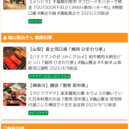
【メシドラ】千葉県印西市 オフロードをバギーで疾
走『OUTDOOR FIELD CIMAX×東京バギー村』#野間
口徹 #兼近大樹 #満島真之介 2025/2/8放送
メシドラ
福山雅治
さん 関連記事
【山梨】富士河口湖「焼肉 ひまわり亭」
【バナナマンのせっかくグルメ】和牛焼肉＆納豆ビ
ビンバ『焼肉 ひまわり亭』#福山雅治 #大泉洋 山梨
県河口湖町 2023/4/9放送
バナナマンのせっかくグルメ
【神奈川】横浜「割烹 田中家」
【タビフクヤマ】坂本龍馬の妻 おりょうが働いてい
た日本料理のお店『割烹 田中家』#福山雅治 苦労時
代過ごした横浜で人生を辿る旅 2025/9/12放送
タビフクヤマ
最新記事