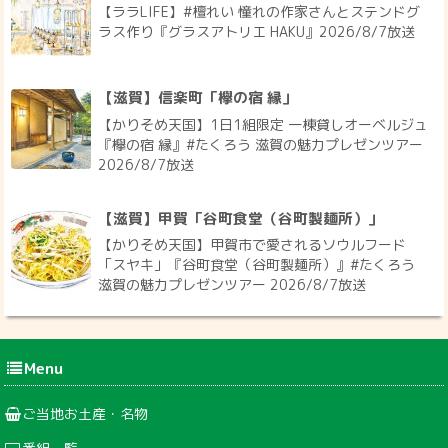
【ララLIFE】#檀れい 憧れの作家さんとステンドグ
ラス作り『グラスアトリエ HAKU』2026/8/7放送
【滋賀】信楽町「欅の宿 縁」
【かりそめ天国】1日1組限定 一棟貸しオーベルジュ
『欅の宿 縁』#たくろう 滋賀の魅力プレゼンツアー
2026/8/7放送
【滋賀】甲賀「谷町食堂（谷町製麺所）」
【かりそめ天国】甲賀市で愛されるソウルフード
「スヤキ」『谷町食堂（谷町製麺所）』#たくろう
滋賀の魅力プレゼンツアー 2026/8/7放送
Menu
ご当地お土産・名物