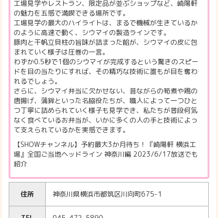
工場見学やレストラン、限定品が並ぶショップなど、崎陽軒
の魅力を五感で満喫できる場所です。
工場見学の最大のハイライトは、まるで機械が生きているか
のように高速で動く、シウマイの製造ラインです。
豚肉と干帆立貝柱の旨味が詰まった餡が、シウマイの皮に包
まれていく様子は圧巻の一言。
わずか0.5秒で1個のシウマイが完成するという驚きのスピー
ドを目の当たりにすれば、その精巧な技術に誰もが目を奪わ
れるでしょう。
さらに、シウマイ弁当に欠かせない、昔ながらの筍煮や鶏の
唐揚げ、蒲鉾といった名脇役たちが、職人によって一つひと
つ丁寧に詰められていく様子も見学でき、私たちが普段何気
なく食べているお弁当が、いかに多くの人の手と技術によっ
て支えられているかを実感できます。
【SHOWチャンネル】予約最大3か月待ち！『崎陽軒 横浜工
場』全国ご当地ヘッドライン 神奈川編 2023/6/17放送でも
紹介
住所
神奈川県横浜市都筑区川向町675-1
TEL
045-472-5890