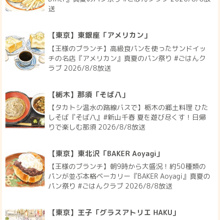
送
【東京】東銀座「アメリカン」
【王様のブランチ】高級食パンを使ったサンドイッ
チの名店『アメリカン』真夏のパン祭り #ごはんク
ラブ 2026/8/8放送
【栃木】那須「そば八」
【タカトシ温水の路線バスで】栃木の郷土料理 ひた
しそば『そば八』#新山千春 夏を遊び尽くす！日帰
りで楽しむ那須 2026/8/8放送
【東京】東北沢「BAKER Aoyagi」
【王様のブランチ】朝9時から大盛況！約50種類の
パンが並ぶ本格ベーカリー『BAKER Aoyagi』真夏の
パン祭り #ごはんクラブ 2026/8/8放送
【東京】王子「グラスアトリエ HAKU」