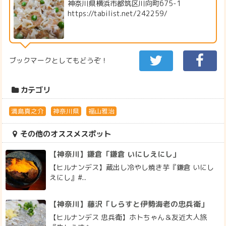
神奈川県横浜市都筑区川向町675-1
https://tabilist.net/242259/
ブックマークとしてもどうぞ！
カテゴリ
満島真之介
神奈川県
福山雅治
その他のオススメスポット
【神奈川】鎌倉「鎌倉 いにしえにし」
【ヒルナンデス】蔵出し冷やし焼き芋『鎌倉 いにし
えにし』#...
【神奈川】藤沢「しらすと伊勢海老の忠兵衛」
【ヒルナンデス 忠兵衛】ホトちゃん＆友近大人旅