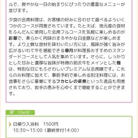
ルで、爽やかな一日の始まりにぴったりの豊富なメニューが
並びます。
夕食の会席料理は、お客様の好みに合わせて選べるよういく
つかのコースが用意されています。たとえば、地元産の食材
をふんだんに使用した会席フルコースを気軽に楽しめるのが
彩華
で、柔らかく肉味のまろやかな白金豚などが楽しめま
す。より上質な食材を味わいたい方には、風味が強く旨みが
広がるいわて牛を堪能できる
華月
が料理長おすすめのスタン
ダードコースとして人気を集めています。さらに、しっかり
とした甘みと濃厚な旨味が特徴の前沢牛をメインとした
雅
は、特別な日にもふさわしいプレミアムな会席膳です。これ
らのお料理に加えて、事前予約で楽しめる別注料理には、お
食事をさらに豪華にする
フカヒレの姿煮
といった逸品も用意
されており、岩手の恵みを心ゆくまで堪能することができま
す。
日帰り入浴料 1500円
10:30～15:00（最終受付14:00）