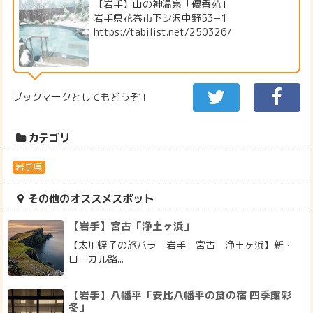
【岩手】山の神温泉「優香苑」
岩手県花巻市下シ沢中野53−1
https://tabilist.net/250326/
ブックマークとしてもどうぞ！
カテゴリ
岩手県
その他のオススメスポット
【岩手】宮古「浄土ヶ浜」
【太川蛭子の旅バラ 岩手 宮古 浄土ヶ浜】新・
ローカル路...
【岩手】八幡平「安比八幡平の食の宿 四季館彩
冬」