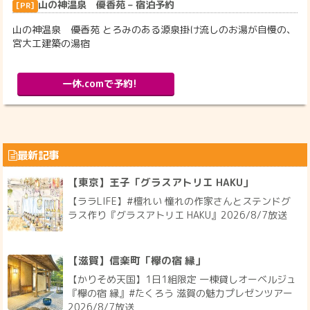
山の神温泉 優香苑 – 宿泊予約
山の神温泉 優香苑 とろみのある源泉掛け流しのお湯が自慢の、
宮大工建築の湯宿
一休.comで予約!
最新記事
【東京】王子「グラスアトリエ HAKU」
【ララLIFE】#檀れい 憧れの作家さんとステンドグ
ラス作り『グラスアトリエ HAKU』2026/8/7放送
【滋賀】信楽町「欅の宿 縁」
【かりそめ天国】1日1組限定 一棟貸しオーベルジュ
『欅の宿 縁』#たくろう 滋賀の魅力プレゼンツアー
2026/8/7放送