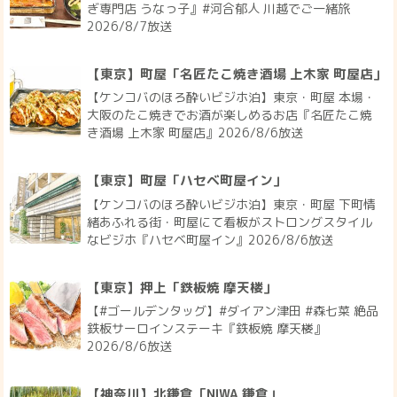
ぎ専門店 うなっ子』#河合郁人 川越でご一緒旅
2026/8/7放送
【東京】町屋「名匠たこ焼き酒場 上木家 町屋店」
【ケンコバのほろ酔いビジホ泊】東京・町屋 本場・
大阪のたこ焼きでお酒が楽しめるお店『名匠たこ焼
き酒場 上木家 町屋店』2026/8/6放送
【東京】町屋「ハセベ町屋イン」
【ケンコバのほろ酔いビジホ泊】東京・町屋 下町情
緒あふれる街・町屋にて看板がストロングスタイル
なビジホ『ハセベ町屋イン』2026/8/6放送
【東京】押上「鉄板焼 摩天楼」
【#ゴールデンタッグ】#ダイアン津田 #森七菜 絶品
鉄板サーロインステーキ『鉄板焼 摩天楼』
2026/8/6放送
【神奈川】北鎌倉「NIWA 鎌倉」