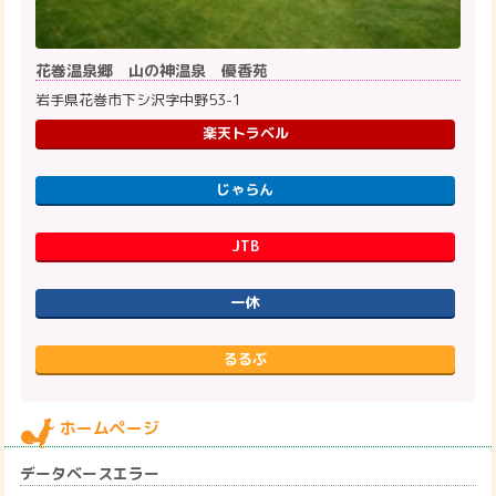
花巻温泉郷 山の神温泉 優香苑
岩手県花巻市下シ沢字中野53-1
楽天トラベル
じゃらん
JTB
一休
るるぶ
ホームページ
データベースエラー