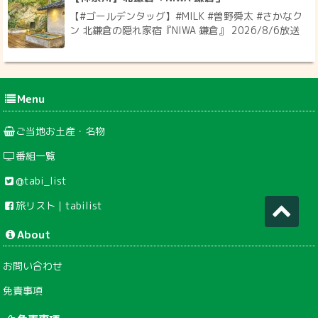
【#ゴールデンタッグ】#MILK #曽野舜太 #さかなク
ン 北鎌倉の隠れ家宿『NIWA 鎌倉』 2026/8/6放送
Menu
ご当地お土産・名物
番組一覧
@tabi_list
旅リスト｜tabilist
About
お問い合わせ
免責事項