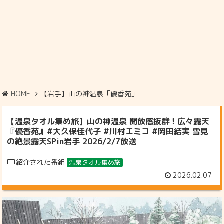
HOME
【岩手】山の神温泉「優香苑」
【温泉タオル集め旅】山の神温泉 開放感抜群！広々露天
『優香苑』#大久保佳代子 #川村エミコ #岡田結実 雪見
の絶景露天SPin岩手 2026/2/7放送
紹介された番組
温泉タオル集め旅
2026.02.07