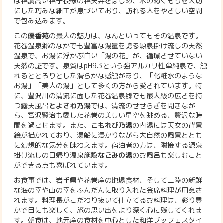
は格調高い格子模様の格天井をはじめ、木のぬくもりを大切
にした巧みな細工が息づいており、訪れる人をやさしい空間
で包み込みます。
この
優香苑
の最大の魅力は、なんといってもその温泉です。
花巻温泉郷のなかでも豊富な湯量を誇る源泉掛け流しの天然
温泉で、お湯に浮かぶ白い「湯の花」が、循環させていない
天然の証です。泉質はpH9.3という強アルカリ性単純泉で、触
れるととろりとした滑らかな感触があり、「化粧水のような
お湯」「美人の湯」として多くの方から愛されています。特
に、豊沢川の清流に面した花巻温泉郷でも最大級の広さを持
つ露天風呂
とよさわ乃湯
では、清流のせせらぎを聞きなが
ら、宮沢賢治も愛した花巻の美しい星空を眺める、贅沢な時
間を過ごせます。また、
こもれび乃湯
の内湯には天女の背景
絵が描かれており、湯船に浸かりながら大自然の風景ととも
に幻想的な気分を味わえます。宿泊者の方は、隣接する源泉
掛け流しの日帰り温泉施設
なごみの湯
のお風呂も楽しむこと
ができる点も喜ばれています。
お食事では、岩手県や花巻産の地場食材、そして三陸の新鮮
な海の幸や山の幸をふんだんに取り入れた会席料理が用意さ
れます。料理長がこだわり抜いて仕立てるお料理は、彩り豊
かで目にも楽しく、旅の思い出をより深く心に残してくれま
す。朝食は、地元産の食材を中心とした和洋ブッフェスタイ