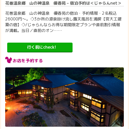
花巻温泉郷 山の神温泉 優香苑 – 宿泊予約は＜じゃらんnet＞
花巻温泉郷 山の神温泉 優香苑の宿泊・予約情報・2名税込
26000円～。◇3か所の源泉掛け流し露天風呂を満喫【宮大工建
築の宿】◇/じゃらんならお得な期間限定プランや直前割引情報
が満載。当日／直前のオン……
行く前にcheck!
お店を予約する