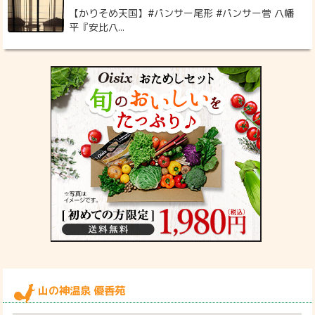
【かりそめ天国】#パンサー尾形 #パンサー菅 八幡
平『安比八...
山の神温泉 優香苑