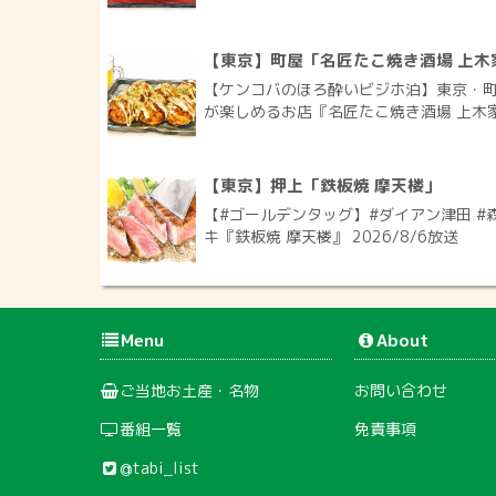
【東京】町屋「名匠たこ焼き酒場 上木
【ケンコバのほろ酔いビジホ泊】東京・町
が楽しめるお店『名匠たこ焼き酒場 上木家 
【東京】押上「鉄板焼 摩天楼」
【#ゴールデンタッグ】#ダイアン津田 #
キ『鉄板焼 摩天楼』 2026/8/6放送
Menu
About
ご当地お土産・名物
お問い合わせ
番組一覧
免責事項
@tabi_list