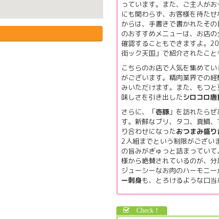
っています。また、ご主人がお
にも関わらず、お客様を待たせ
からは、手書きで書かれたその
のおすすめメニューは、お店の
確認することもできますよ。20
街ック天国」で紹介されたこと
こちらのお店で人気を集めてい
がございます。精肉業界での経
みいただけます。また、もつと
味しさを引き出した
シロコロ唐
さらに、「
壱豚
」を訪れたらぜ
す。新鮮なブリ、タコ、真鯛、
り合わせになった
おつまみ盛り
2人組までという制限がござい
の旨みがぎゅっと詰まっていて
様から絶賛されているのが、分
ジューシーなお肉のハーモニー
ー刺身
も、とろけるような口当