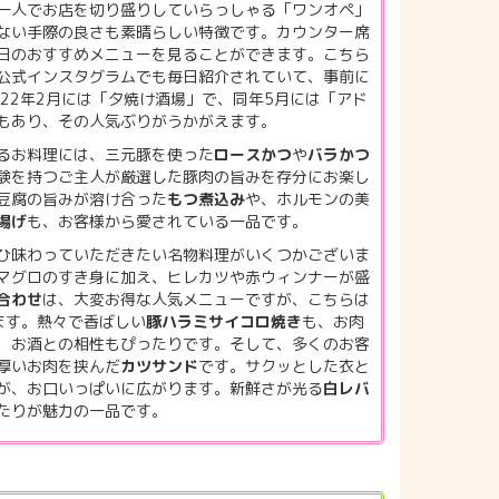
一人でお店を切り盛りしていらっしゃる「ワンオペ」
ない手際の良さも素晴らしい特徴です。カウンター席
日のおすすめメニューを見ることができます。こちら
公式インスタグラムでも毎日紹介されていて、事前に
22年2月には「夕焼け酒場」で、同年5月には「アド
もあり、その人気ぶりがうかがえます。
るお料理には、三元豚を使った
ロースかつ
や
バラかつ
験を持つご主人が厳選した豚肉の旨みを存分にお楽し
豆腐の旨みが溶け合った
もつ煮込み
や、ホルモンの美
揚げ
も、お客様から愛されている一品です。
ひ味わっていただきたい名物料理がいくつかございま
マグロのすき身に加え、ヒレカツや赤ウィンナーが盛
合わせ
は、大変お得な人気メニューですが、こちらは
ます。熱々で香ばしい
豚ハラミサイコロ焼き
も、お肉
、お酒との相性もぴったりです。そして、多くのお客
厚いお肉を挟んだ
カツサンド
です。サクッとした衣と
が、お口いっぱいに広がります。新鮮さが光る
白レバ
たりが魅力の一品です。