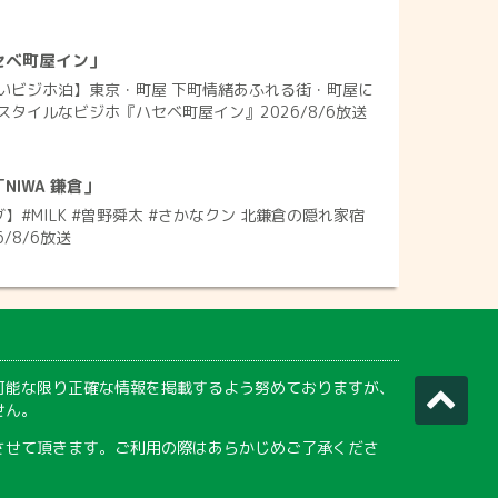
セベ町屋イン」
いビジホ泊】東京・町屋 下町情緒あふれる街・町屋に
タイルなビジホ『ハセベ町屋イン』2026/8/6放送
IWA 鎌倉」
】#MILK #曽野舜太 #さかなクン 北鎌倉の隠れ家宿
6/8/6放送
可能な限り正確な情報を掲載するよう努めておりますが、
せん。
させて頂きます。ご利用の際はあらかじめご了承くださ