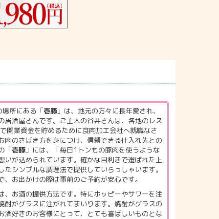
の場所にある「
壱豚
」は、地元の方々に長年愛され、
の居酒屋さんです。ご主人の谷井さんは、各地のレス
歳で開業資金を貯めるために食肉加工会社へ就職なさ
お肉のさばき方を身につけ、信頼できる仕入れ先との
の「
壱豚
」には、「毎日1トンもの豚肉を使うような
想いが込められています。確かな目利きで選ばれた上
したシンプルな調理法で提供していらっしゃいます。
で、お出かけの際は事前のご予約が安心です。
は、お酒の提供方法です。特にホッピーやサワーを注
焼酎がグラスに注がれてまいります。焼酎がグラスの
お酒好きのお客様にとって、とても喜ばしいものとな