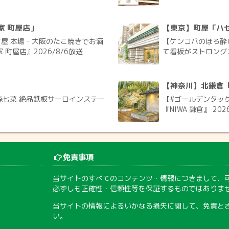
家 町屋店」
【東京】町屋「ハ
屋 本場・大阪のたこ焼きでお酒
【ケンコバのほろ酔
町屋店』2026/8/6放送
て看板がストロングス
【神奈川】北鎌倉「N
森七菜 絶品鉄板サーロインステー
【#ゴールデンタッグ
『NIWA 鎌倉』 202
免責事項
当サイトのすべてのコンテンツ・情報につきまして、
必ずしも正確性・信頼性等を保証するものではありま
当サイトの情報によるいかなる損失に関して、免責と
い。