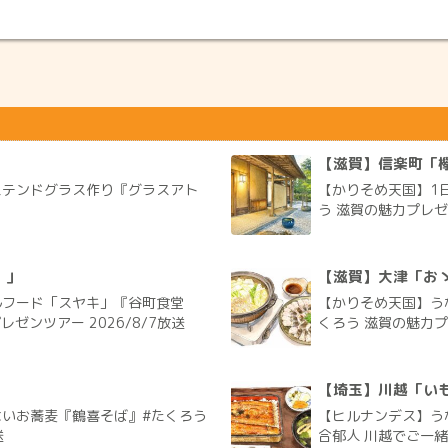
」
【滋賀】信楽町「欅
とステンドグラス作り『グラスアト
【かりそめ天国】1
う 滋賀の魅力プレゼン
）」
【滋賀】大津「お
ルフード「スヤキ」『谷町食堂
【かりそめ天国】う
ゼンツアー 2026/8/7放送
くろう 滋賀の魅力プレ
【埼玉】川越「いも
いお蕎麦『鶴喜そば』#たくろう
【ヒルナンデス】う
送
合郁人 川越でご一緒旅