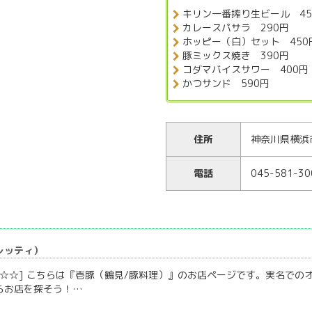
キリン一番搾り生ビール 45
カレースパサラ 290円
ホッピー（白）セット 450
豚ミックス焼き 390円
コダマバイスサワー 400円
かつサンド 590円
住所
神奈川県横浜
電話
045-581-30
（レッティ）
☆☆] こちらは『壱豚（鶴見/豚料理）』のお店ページです。実名でのオ
らお店を探そう！…