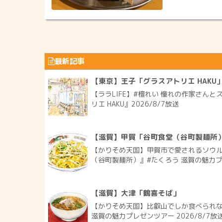
最新記事
【東京】王子「グラスアトリエ HAKU
【ララLIFE】#檀れい 憧れの作家さん
リエ HAKU』2026/8/7放送
【滋賀】甲賀「谷町食堂（谷町製麺所
【かりそめ天国】甲賀市で愛されるソウ
（谷町製麺所）』#たくろう 滋賀の魅力プレ
【滋賀】大津「鶴喜そば」
【かりそめ天国】比叡山でしか食べられな
滋賀の魅力プレゼンツアー 2026/8/7放