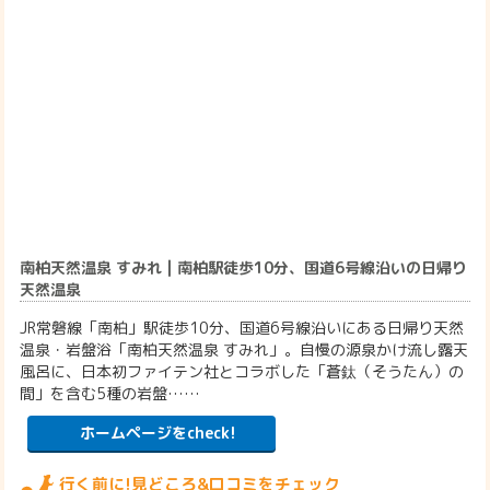
南柏天然温泉 すみれ | 南柏駅徒歩10分、国道6号線沿いの日帰り
天然温泉
JR常磐線「南柏」駅徒歩10分、国道6号線沿いにある日帰り天然
温泉・岩盤浴「南柏天然温泉 すみれ」。自慢の源泉かけ流し露天
風呂に、日本初ファイテン社とコラボした「蒼鈦（そうたん）の
間」を含む5種の岩盤……
ホームページをcheck!
行く前に!見どころ&口コミをチェック