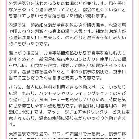
外気浴気分を味わえる
うたたね湯
などが並びます。風を感じ
ながらゆっくり湯に浸かっていると、都会の近くにいること
を忘れてしまいそうな落ち着いた時間が流れます。
内湯では、超微細な泡が全身を包み込む
絹の湯
や、水流で肩
や腰まわりを刺激する
爽楽の湯
も人気です。細かな泡が広が
る湯船は見た目にも美しく、のんびりと湯浴みを楽しみたい
時にもぴったりです。
湯上がり後には、お食事処
飯炊処ひかり
で食事を楽しむのも
おすすめです。新潟県妙高市産のコシヒカリを使用したご飯
を中心に、和食から定食、麺類まで幅広い料理がそろってい
ます。温泉で体を温めたあとに味わう食事は格別で、食事目
当てに立ち寄りたくなるほど充実した内容です。
さらに、館内には無料で利用できる休憩スペース「ゆったり
広場」もあり、ハンモックやリクライニングチェアでのんび
り過ごせます。漫画コーナーも充実しているため、時間を気
にせず滞在しやすい点も魅力です。岩盤浴利用者専用の「岩
盤LOUNGE」では、マッサージチェアやドリンクサービスも用
意されており、温泉の余韻に浸りながらゆっくり休憩できま
す。
天然温泉で体を温め、サウナや岩盤浴で汗を流し、食事や休