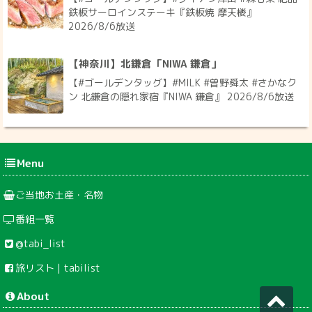
鉄板サーロインステーキ『鉄板焼 摩天楼』
2026/8/6放送
【神奈川】北鎌倉「NIWA 鎌倉」
【#ゴールデンタッグ】#MILK #曽野舜太 #さかなク
ン 北鎌倉の隠れ家宿『NIWA 鎌倉』 2026/8/6放送
Menu
ご当地お土産・名物
番組一覧
@tabi_list
旅リスト｜tabilist
About