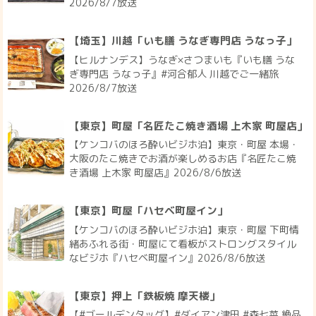
2026/8/7放送
【埼玉】川越「いも膳 うなぎ専門店 うなっ子」
【ヒルナンデス】うなぎ×さつまいも『いも膳 うな
ぎ専門店 うなっ子』#河合郁人 川越でご一緒旅
2026/8/7放送
【東京】町屋「名匠たこ焼き酒場 上木家 町屋店」
【ケンコバのほろ酔いビジホ泊】東京・町屋 本場・
大阪のたこ焼きでお酒が楽しめるお店『名匠たこ焼
き酒場 上木家 町屋店』2026/8/6放送
【東京】町屋「ハセベ町屋イン」
【ケンコバのほろ酔いビジホ泊】東京・町屋 下町情
緒あふれる街・町屋にて看板がストロングスタイル
なビジホ『ハセベ町屋イン』2026/8/6放送
【東京】押上「鉄板焼 摩天楼」
【#ゴールデンタッグ】#ダイアン津田 #森七菜 絶品