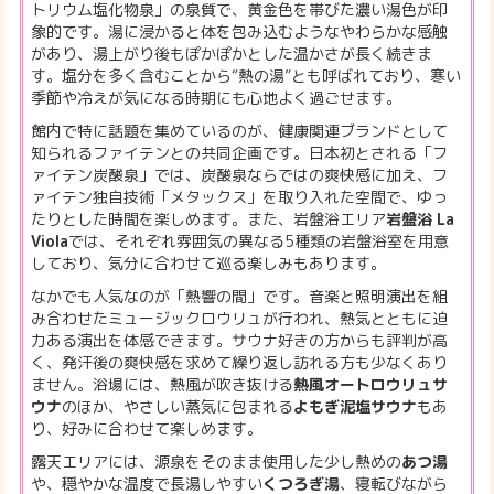
トリウム塩化物泉」の泉質で、黄金色を帯びた濃い湯色が印
象的です。湯に浸かると体を包み込むようなやわらかな感触
があり、湯上がり後もぽかぽかとした温かさが長く続きま
す。塩分を多く含むことから“熱の湯”とも呼ばれており、寒い
季節や冷えが気になる時期にも心地よく過ごせます。
館内で特に話題を集めているのが、健康関連ブランドとして
知られるファイテンとの共同企画です。日本初とされる「フ
ァイテン炭酸泉」では、炭酸泉ならではの爽快感に加え、フ
ァイテン独自技術「メタックス」を取り入れた空間で、ゆっ
たりとした時間を楽しめます。また、岩盤浴エリア
岩盤浴 La
Viola
では、それぞれ雰囲気の異なる5種類の岩盤浴室を用意
しており、気分に合わせて巡る楽しみもあります。
なかでも人気なのが「熱響の間」です。音楽と照明演出を組
み合わせたミュージックロウリュが行われ、熱気とともに迫
力ある演出を体感できます。サウナ好きの方からも評判が高
く、発汗後の爽快感を求めて繰り返し訪れる方も少なくあり
ません。浴場には、熱風が吹き抜ける
熱風オートロウリュサ
ウナ
のほか、やさしい蒸気に包まれる
よもぎ泥塩サウナ
もあ
り、好みに合わせて楽しめます。
露天エリアには、源泉をそのまま使用した少し熱めの
あつ湯
や、穏やかな温度で長湯しやすい
くつろぎ湯
、寝転びながら