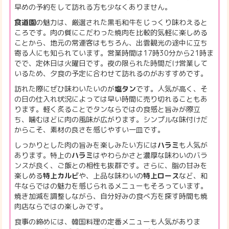
早めの予約をして訪れる方も少なくありません。
食道園
の魅力は、厳選された黒毛和牛をじっくり味わえると
ころです。肉の質にこだわった焼肉を比較的気軽に楽しめる
ことから、地元の常連客はもちろん、出雲観光の途中に立ち
寄る人にも知られています。営業時間は17時30分から21時ま
でで、定休日は火曜日です。夜の限られた時間だけ営業して
いるため、夕食の予定に合わせて訪れるのがおすすめです。
訪れた際にぜひ味わいたいのが
塩タン
です。人気が高く、そ
の日の仕入れ状況によっては早い時間に売り切れることもあ
ります。軽く炙ることでタンならではの食感と旨みが際立
ち、噛むほどに肉の風味が広がります。シンプルな味付けだ
からこそ、素材の良さを感じやすい一皿です。
しっかりとした肉の旨みを楽しみたい方には
ハラミ
も人気が
あります。特上の
ハラミ
はやわらかさと濃厚な味わいのバラ
ンスが良く、ご飯との相性も抜群です。さらに、脂の甘みを
楽しめる
特上カルビ
や、上品な味わいの
特上ロース
など、和
牛ならではの魅力を感じられるメニューもそろっています。
焼き加減を調整しながら、自分好みの食べ方を探す時間も焼
肉店ならではの楽しみです。
食事の締めには、韓国料理の定番メニューも人気がありま