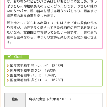
す。彩り豊かな
ビビンバ
は香ばしいおこげまで楽しめ、さっ
ぱりとした
冷麺
は焼肉のあとにぴったりです。やさしい味わ
いの
クッパ
や、鶏の旨みを感じる
鶏クッパ
もあり、最後まで
満足感のある食事を楽しめます。
観光地として知られる出雲エリアにはさまざまな飲食店があ
りますが、地元で長く愛されてきた焼肉店の雰囲気を味わい
たいなら、
食道園
は立ち寄ってみたい一軒です。上質な黒毛
和牛を囲みながら、ゆっくり食事を楽しめる時間が過ごせま
す。
国産黒毛和牛 特上カルビ 1848円
国産黒毛和牛 塩タン 1980円
国産黒毛和牛 ハラミ 1848円
国産黒毛和牛 炙りロース 1628円
住所
島根県出雲市大津町2109-2