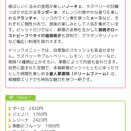
香ばしいくるみの食感が楽しい
ノーチェ
、ラズベリーの甘酸
っぱさが広がる
ランポーネ
、オレンジの爽やかな香りを楽し
める
アランチャ
、リンゴのワイン煮を使った
メーラ
など、そ
れぞれに個性があり、食後の楽しみとして人気を集めていま
す。ピッツァだけでなく、薪窯の余熱を生かした
窯焼きロー
ストビーフ
や
タイの塩窯焼き
も評判で、グラタンやリゾット
など幅広い料理を味わえます。
ドリンクメニューでは、自家製のスカッシュも見逃せませ
ん。ラズベリーやブルーベリー、レモン、ジンジャーなど、
常時10種類以上がそろい、季節によって内容も変わります。
自然に囲まれた空間で、本格薪窯ピッツァとともにゆったり
とした時間を楽しめる
童人夢農場（ドリームファーム）
は、
相模原エリアでも特別な魅力を持つ一軒です。
ポーロ 2420円
ジェノバ 1760円
レジーナ 2420円
季節のフルーツ 1980円