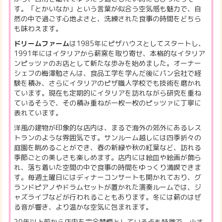
す。「とかいなか」という言葉が似合う空気感も魅力で、自
然の中で過ごす心地よさと、洗練された食事の時間をどちら
も味わえます。
ドリームファーム
は1985年にピザハウスとしてスタートし、
1991年にはイタリアから薪窯を取り寄せ、本格的なイタリア
ンピッツァのお店として新たな歩みを始めました。オーナー
シェフの梅澤勉さんは、食品工学を学んだ後にパン会社で経
験を積み、さらにイタリアのピザ職人学校でも技術を磨かれ
ています。現在も定期的にイタリアを訪れながら研究を重ね
ているそうで、その積み重ねが一枚一枚のピッツァに丁寧に
表れています。
洋風の建物が印象的な店内は、まるで海外の郊外にあるレス
トランのような雰囲気です。サンルーム越しには四季折々の
庭園を眺めることができ、春の新緑や秋の紅葉など、訪れる
季節ごとの美しさも楽しめます。店内には絵皿や絵画が飾ら
れ、落ち着いた空間の中で食事の時間をゆっくり満喫できま
す。毎週土曜日にはディナーコンサートも開かれており、グ
ランドピアノやドラムセットが置かれた演奏ルームでは、ジ
ャズライブなどが行われることもあります。冬には薪のはぜ
る音が響き、より温かな空気に包まれます。
20年以上前から店内を完全禁煙としている点も特徴で、小さ