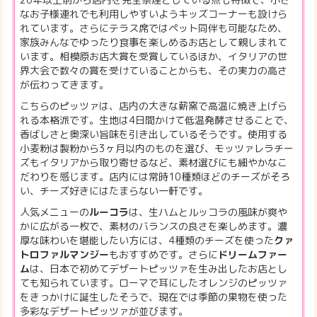
なお子様連れでも利用しやすいようキッズコーナーも設けら
れています。さらにテラス席ではペット同伴も可能なため、
家族みんなでゆったり食事を楽しめるお店として親しまれて
います。相模原お店大賞を受賞しているほか、イタリアの世
界大会で数々の賞を受けていることからも、その実力の高さ
が伝わってきます。
こちらのピッツァは、店内の大きな薪窯で高温に焼き上げら
れる本格派です。生地は4日間かけて低温発酵させることで、
香ばしさと奥深い旨味を引き出しているそうです。使用する
小麦粉は製粉から3ヶ月以内のものを選び、モッツァレラチー
ズもイタリアから取り寄せるなど、素材選びにも細やかなこ
だわりを感じます。店内には常時10種類ほどのチーズがそろ
い、チーズ好きにはたまらない一軒です。
人気メニューの
ルーコラ
は、生ハムとルッコラの風味が爽や
かに広がる一枚で、素材のバランスの良さを楽しめます。濃
厚な味わいを堪能したい方には、4種類のチーズを使った
クァ
トロファルマンジー
もおすすめです。さらに
ドリームファー
ム
は、日本で初めてデザートピッツァを生み出したお店とし
ても知られています。ローマで耳にしたオレンジのピッツァ
をきっかけに誕生したそうで、現在では季節の果物を使った
多彩なデザートピッツァが並びます。