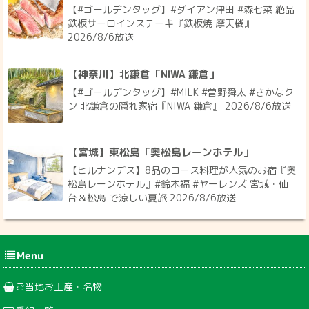
【#ゴールデンタッグ】#ダイアン津田 #森七菜 絶品
鉄板サーロインステーキ『鉄板焼 摩天楼』
2026/8/6放送
【神奈川】北鎌倉「NIWA 鎌倉」
【#ゴールデンタッグ】#MILK #曽野舜太 #さかなク
ン 北鎌倉の隠れ家宿『NIWA 鎌倉』 2026/8/6放送
【宮城】東松島「奥松島レーンホテル」
【ヒルナンデス】8品のコース料理が人気のお宿『奥
松島レーンホテル』#鈴木福 #ヤーレンズ 宮城・仙
台＆松島 で涼しい夏旅 2026/8/6放送
Menu
ご当地お土産・名物