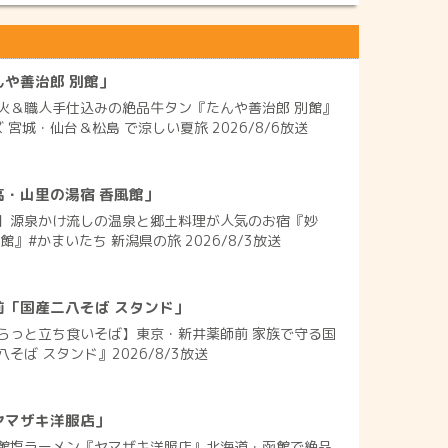
や善治郎 別館」
火＆職人手仕込みの絶品牛タン『たんや善治郎 別館』
 宮城・仙台＆松島 で涼しい夏旅 2026/8/6放送
高・山里の湯宿 香風館」
】源泉かけ流しの温泉と郷土料理が人気のお宿『妙
』#かまいたち 新潟県の旅 2026/8/3放送
前「国産二八そば スタンド」
らっと立ち食いそば】東京・新井薬師前 家族で守る国
そば スタンド』2026/8/3放送
ヤマザキ洋服店」
館塩ラーメン『ヤマザキ洋服店』北海道・函館で絶品