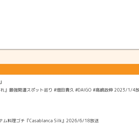
」
』最強開運スポット巡り #増田貴久 #DAIGO #髙嶋政伸 2023/1/4
」
料理ゴチ『Casablanca Silk』2026/6/18放送