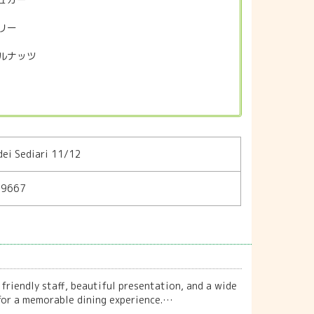
リー
ルナッツ
i Sediari 11/12
79667
 friendly staff, beautiful presentation, and a wide
s for a memorable dining experience.…