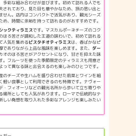
、多彩な組み合わせが並びます。初めて訪れる人でも
夫されており、見た目も華やかなため、旅の思い出と
ません。店内はコンパクトで活気があり、観光シーズ
ため、時間に余裕を持って訪れるのがおすすめです。
シックティラミス
です。マスカルポーネチーズのコク
のほろ苦さが調和した王道の味わいで、初めて訪れる
て人気を集める
ピスタチオティラミス
は、香ばかなピ
厚でありながら上品な風味を楽しめます。また、
ダー
カオのほろ苦さがアクセントになり、甘さを抑えた味
す。フルーツを使った季節限定のティラミスも用意さ
よって異なる味と出会えるのも楽しみのひとつです。
産のチーズや生ハムを盛り合わせた前菜とワインを組
く軽い食事として利用できるのも特徴です。ナヴォー
デ・フィオーリなどの観光名所から歩いて立ち寄りや
る場所としても人気があります。ローマで伝統的なテ
新しい発想を取り入れた多彩なアレンジも楽しみたい
ュガー