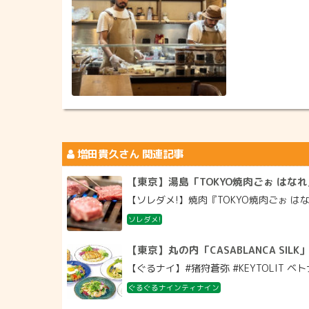
増田貴久
さん 関連記事
【東京】湯島「TOKYO焼肉ごぉ はなれ
【ソレダメ!】焼肉『TOKYO焼肉ごぉ はなれ
ソレダメ!
【東京】丸の内「CASABLANCA SILK
【ぐるナイ】#猪狩蒼弥 #KEYTOLIT ベトナム
ぐるぐるナインティナイン