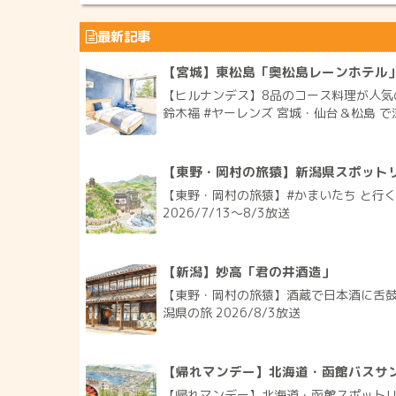
最新記事
【宮城】東松島「奥松島レーンホテル
【ヒルナンデス】8品のコース料理が人気
鈴木福 #ヤーレンズ 宮城・仙台＆松島 で涼
【東野・岡村の旅猿】新潟県スポット
【東野・岡村の旅猿】#かまいたち と行
2026/7/13〜8/3放送
【新潟】妙高「君の井酒造」
【東野・岡村の旅猿】酒蔵で日本酒に舌鼓
潟県の旅 2026/8/3放送
【帰れマンデー】北海道・函館バスサン
【帰れマンデー】北海道・函館スポットリス