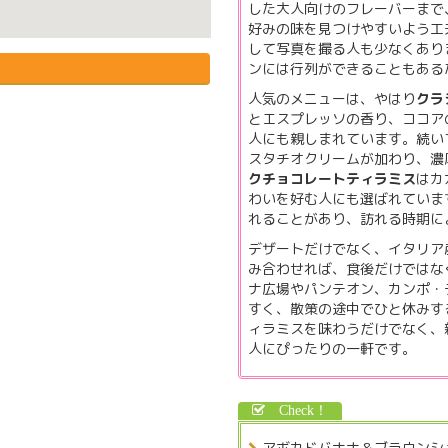
した大人向けのフレーバーまで
好みの味を見つけやすいよう工
して写真を撮る人も少なくあり
ンには行列ができることもある
人気のメニューは、やはり
クラ
とエスプレッソの香り、ココア
人にも親しまれています。続い
スタチオクリームが加わり、濃
クチョコレートティラミス
はカ
わいを好む人にも選ばれていま
れることがあり、訪れる時期に
デザートだけでなく、イタリア
み合わせれば、食後だけではな
ナ広場やパンテオン、カンポ・
すく、散策の途中でひと休みす
ィラミスを味わうだけでなく、
人にぴったりの一軒です。
アボカドバナナ＆ブラウンシ