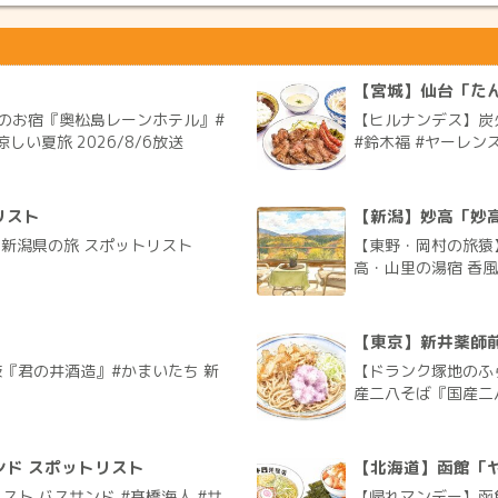
」
【宮城】仙台「たん
のお宿『奥松島レーンホテル』#
【ヒルナンデス】炭
しい夏旅 2026/8/6放送
#鈴木福 #ヤーレンズ
リスト
【新潟】妙高「妙
く新潟県の旅 スポットリスト
【東野・岡村の旅猿
高・山里の湯宿 香風館
【東京】新井薬師
『君の井酒造』#かまいたち 新
【ドランク塚地のふ
産二八そば『国産二八
ド スポットリスト
【北海道】函館「
ト バスサンド #髙橋海人 #サ
【帰れマンデー】函