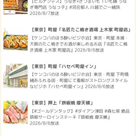
【ヒルナンデス】うなぎ×さつまいも『いも膳 うな
ぎ専門店 うなっ子』#河合郁人 川越でご一緒旅
2026/8/7放送
【東京】町屋「名匠たこ焼き酒場 上木家 町屋店」
【ケンコバのほろ酔いビジホ泊】東京・町屋 本場・
大阪のたこ焼きでお酒が楽しめるお店『名匠たこ焼
き酒場 上木家 町屋店』2026/8/6放送
【東京】町屋「ハセベ町屋イン」
【ケンコバのほろ酔いビジホ泊】東京・町屋 下町情
緒あふれる街・町屋にて看板がストロングスタイル
なビジホ『ハセベ町屋イン』2026/8/6放送
【東京】押上「鉄板焼 摩天楼」
【#ゴールデンタッグ】#ダイアン津田 #森七菜 絶品
鉄板サーロインステーキ『鉄板焼 摩天楼』
2026/8/6放送