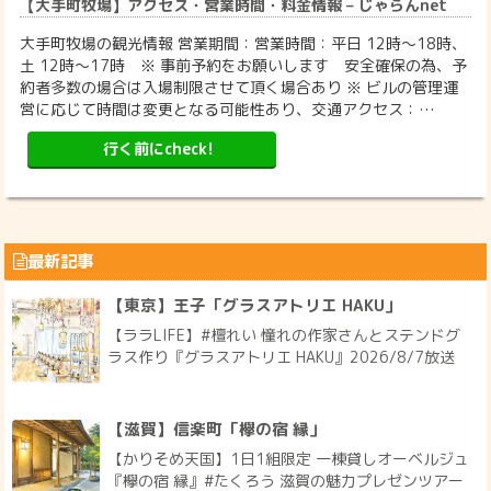
【大手町牧場】アクセス・営業時間・料金情報 – じゃらんnet
大手町牧場の観光情報 営業期間：営業時間：平日 12時～18時、
土 12時～17時 ※ 事前予約をお願いします 安全確保の為、予
約者多数の場合は入場制限させて頂く場合あり ※ ビルの管理運
営に応じて時間は変更となる可能性あり、交通アクセス：…
行く前にcheck!
最新記事
【東京】王子「グラスアトリエ HAKU」
【ララLIFE】#檀れい 憧れの作家さんとステンドグ
ラス作り『グラスアトリエ HAKU』2026/8/7放送
【滋賀】信楽町「欅の宿 縁」
【かりそめ天国】1日1組限定 一棟貸しオーベルジュ
『欅の宿 縁』#たくろう 滋賀の魅力プレゼンツアー