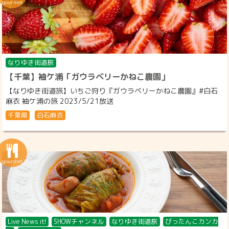
なりゆき街道旅
【千葉】袖ケ浦「ガウラベリーかねこ農園」
【なりゆき街道旅】いちご狩り『ガウラベリーかねこ農園』#白石
麻衣 袖ケ浦の旅 2023/5/21放送
千葉県
白石麻衣
Live News it!
SHOWチャンネル
なりゆき街道旅
ぴったんこカンカ