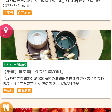
【なりゆき街道旅】カニ料理『蟹工船』#白石麻衣 袖ケ浦の旅
2023/5/21放送
千葉県
白石麻衣
なりゆき街道旅
【千葉】袖ケ浦「うつわ 熾/OKI」
【なりゆき街道旅】約600種類の陶磁器を揃える専門店『うつわ
熾/OKI』#白石麻衣 袖ケ浦の旅 2023/5/21放送
千葉県
白石麻衣