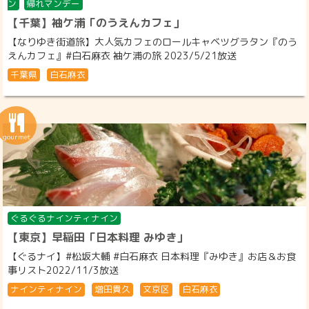
ン
帰れマンデー
【千葉】袖ケ浦「のうえんカフェ」
【なりゆき街道旅】大人気カフェのロールキャベツグラタン『のう
えんカフェ』#白石麻衣 袖ケ浦の旅 2023/5/21放送
千葉県
白石麻衣
ぐるぐるナインティナイン
【東京】早稲田「日本料理 みゆき」
【ぐるナイ】#松坂大輔 #白石麻衣 日本料理『みゆき』お店＆お食
事リスト2022/11/3放送
ナインティナイン
増田貴久
文京区
白石麻衣