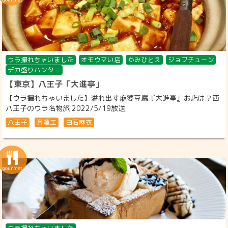
ウラ撮れちゃいました
オモウマい店
かみひとえ
ジョブチューン
デカ盛りハンター
【東京】八王子「大進亭」
【ウラ撮れちゃいました】溢れ出す麻婆豆腐『大進亭』お店は？西
八王子のウラ名物旅 2022/5/19放送
八王子
斎藤工
白石麻衣