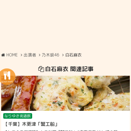
HOME
出演者
乃木坂46
白石麻衣
白石麻衣 関連記事
なりゆき街道旅
【千葉】木更津「蟹工船」