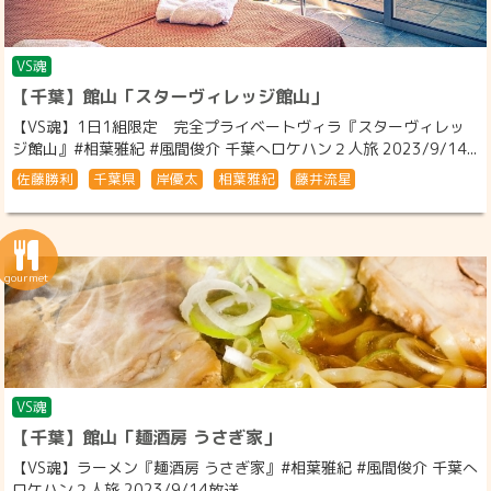
VS魂
【千葉】館山「スターヴィレッジ館山」
【VS魂】1日1組限定 完全プライベートヴィラ『スターヴィレッ
ジ館山』#相葉雅紀 #風間俊介 千葉へロケハン２人旅 2023/9/14...
佐藤勝利
千葉県
岸優太
相葉雅紀
藤井流星
VS魂
【千葉】館山「麺酒房 うさぎ家」
【VS魂】ラーメン『麺酒房 うさぎ家』#相葉雅紀 #風間俊介 千葉へ
ロケハン２人旅 2023/9/14放送