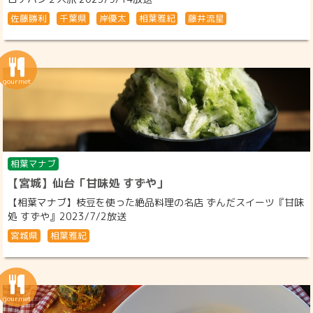
佐藤勝利
千葉県
岸優太
相葉雅紀
藤井流星
相葉マナブ
【宮城】仙台「甘味処 すずや」
【相葉マナブ】枝豆を使った絶品料理の名店 ずんだスイーツ『甘味
処 すずや』2023/7/2放送
宮城県
相葉雅紀