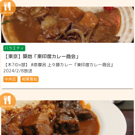
バラエティ
【東京】築地「東印度カレー商会」
【木7◎×部】 #彦摩呂 上々豚カレー『東印度カレー商会』
2024/2/8放送
中央区
相葉雅紀