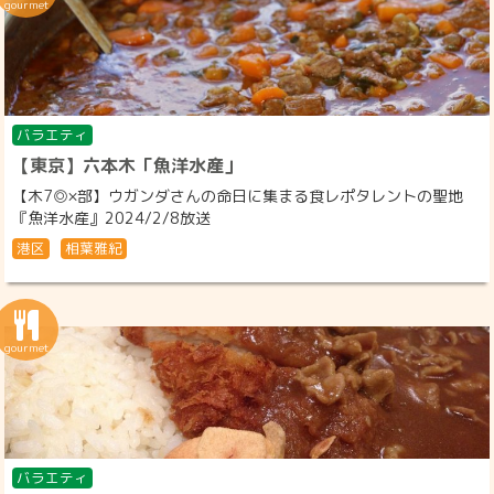
バラエティ
【東京】六本木「魚洋水産」
【木7◎×部】ウガンダさんの命日に集まる食レポタレントの聖地
『魚洋水産』2024/2/8放送
港区
相葉雅紀
バラエティ