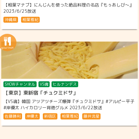
【相葉マナブ】にんじんを使った絶品料理の名店『もぅあしび～』
2023/6/25放送
沖縄県
相葉雅紀
SHOWチャンネル
VS魂
ヒルナンデス
【東京】東新宿「チュクミドサ」
【VS魂】韓国 アツアツチーズ爆弾『チュクミドサ』#アルピー平子
#岸優太 ハイカロリー背徳グルメ 2023/6/22放送
佐藤勝利
岸優太
新宿区
相葉雅紀
藤井流星