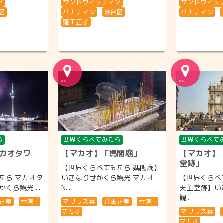
ン
サンドウィッチマン
サンドウィッ
区
バナナマン
渋谷区
バナナマン
窪田正孝
ら
世界くらべてみたら
世界くらべて
カオタワ
【マカオ】「媽閣廟」
【マカオ】
堂跡」
【世界くらべてみたら 媽閣廟】
たら マカオタ
いきなりせかくら観光 マカオ
【世界くらべ
くら観光 ...
N...
天主堂跡】い
観...
正孝
香港・
マリウス葉
窪田正孝
香港・
マカオ
マリウス葉
マカオ