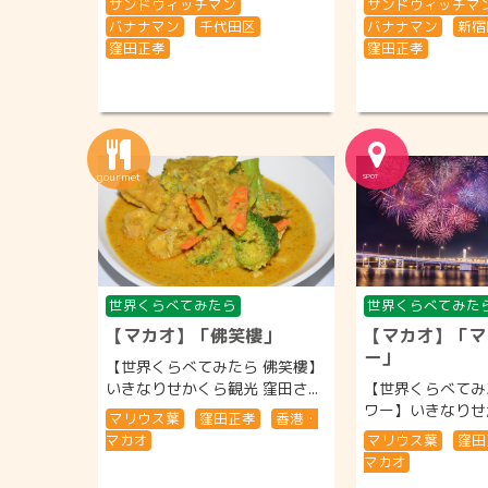
サンドウィッチマン
サンドウィッチマ
バナナマン
千代田区
バナナマン
新宿
窪田正孝
窪田正孝
世界くらべてみたら
世界くらべてみた
【マカオ】「佛笑樓」
【マカオ】「マ
ー」
【世界くらべてみたら 佛笑樓】
いきなりせかくら観光 窪田さ...
【世界くらべてみ
ワー】いきなりせか
マリウス葉
窪田正孝
香港・
マカオ
マリウス葉
窪田
マカオ