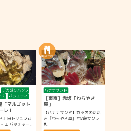
デカ盛りハンタ
バナナサンド
ンド
バラエティ
【東京】赤坂「わらやき
尾「マルゴット
屋」
ャーレ」
【バナナサンド】カツオのたた
ド】白トリュフご
き『わらやき屋』#安藤サクラ
エ バッチャー...
#...