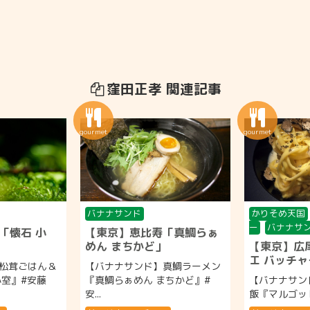
窪田正孝 関連記事
バナナサンド
かりそめ天国
ー
バナナサ
「懐石 小
【東京】恵比寿「真鯛らぁ
めん まちかど」
【東京】広
エ バッチ
松茸ごはん＆
【バナナサンド】真鯛ラーメン
小室』#安藤
『真鯛らぁめん まちかど』#
【バナナサン
安...
飯『マルゴット 