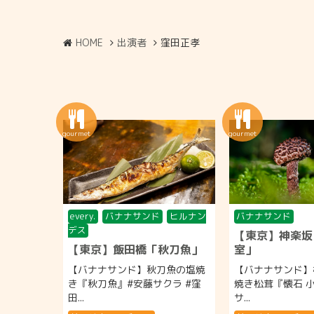
HOME
出演者
窪田正孝
every.
バナナサンド
ヒルナン
バナナサンド
デス
【東京】神楽坂
【東京】飯田橋「秋刀魚」
室」
【バナナサンド】秋刀魚の塩焼
【バナナサンド】
き『秋刀魚』#安藤サクラ #窪
焼き松茸『懐石 
田...
サ...