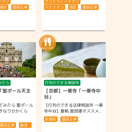
チマン
サンドウィッチマン
港区
窪田正孝
バナナマン
港区
窪田正孝
みたら
行列のできる相談所
「聖ポール天主
【京都】一乗寺「一乗寺中
谷」
てみたら 聖ポール
【行列のできる法律相談所 一乗
きなりせかくら
寺中谷】夏帆 渡部建オススメ...
京都府
窪田正孝
窪田正孝
香港・