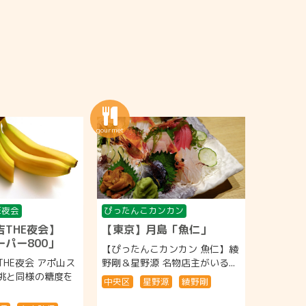
E夜会
ぴったんこカンカン
THE夜会】
【東京】月島「魚仁」
パー800」
【ぴったんこカンカン 魚仁】綾
HE夜会 アポ山ス
野剛＆星野源 名物店主がいる...
】桃と同様の糖度を
中央区
星野源
綾野剛