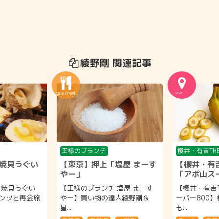
綾野剛 関連記事
王様のブランチ
櫻井・有吉TH
焼貝うぐい
【東京】押上「塩屋 まーす
【櫻井・有吉
やー」
「アポ山スー
 焼貝うぐい
【王様のブランチ 塩屋 まーす
【櫻井・有吉T
ンツと再会旅
やー】買い物の達人綾野剛＆
ーパー800
星...
も...