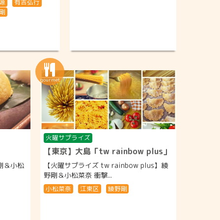
源
有吉弘行
剛
火曜サプライズ
【東京】大島「tw rainbow plus」
剛＆小松
【火曜サプライズ tw rainbow plus】綾
野剛＆小松菜奈 衝撃...
小松菜奈
江東区
綾野剛