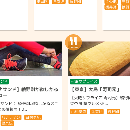
墨田区
星野源
綾野剛
その他
星野
櫻井翔
綾野
サンド
火曜サプライズ
ナサンド】綾野剛が欲しがる
【東京】大島「寿司元」
カー
【火曜サプライズ 寿司元】綾野
サンド 】綾野剛が欲しがるスニ
菜奈 衝撃グルメSP ...
販情報も！2...
小松菜奈
江東区
綾野剛
バナナマン
日村勇紀
設楽統