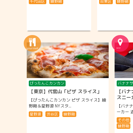
千代田区
綾野剛
台東区
綾野剛
ぴったんこカンカン
バナナ
【東京】代官山「ピザ スライス」
【バナ
スニー
【ぴったんこカンカン ピザ スライス】綾
野剛＆星野源 NYスタ...
【バナナ
ーカー 通
星野源
渋谷区
綾野剛
その他
綾野剛