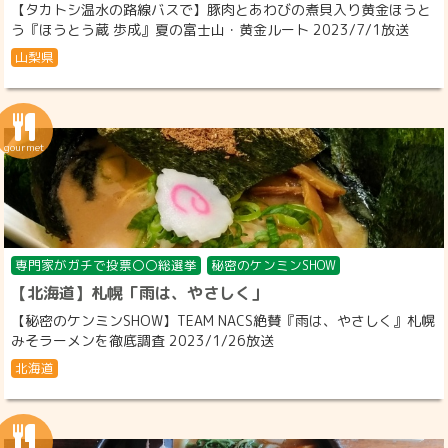
【タカトシ温水の路線バスで】豚肉とあわびの煮貝入り黄金ほうと
う『ほうとう蔵 歩成』夏の富士山・黄金ルート 2023/7/1放送
山梨県
専門家がガチで投票〇〇総選挙
秘密のケンミンSHOW
【北海道】札幌「雨は、やさしく」
【秘密のケンミンSHOW】TEAM NACS絶賛『雨は、やさしく』札幌
みそラーメンを徹底調査 2023/1/26放送
北海道