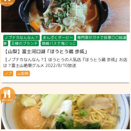
ノブナカなんなん？
まんぷくダービー
専門家がガチで投票〇〇総選
挙
王様のブランチ
路線バスで鬼ごっこ
【山梨】富士河口湖「ほうとう蔵 歩成」
【ノブナカなんなん？】ほうとうの人気店『ほうとう蔵 歩成』お店
は？富士山絶景グルメ 2022/8/10放送
ノブ
山梨県