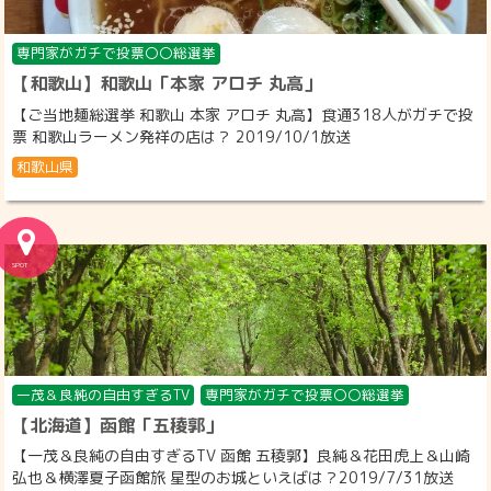
専門家がガチで投票〇〇総選挙
【和歌山】和歌山「本家 アロチ 丸高」
【ご当地麺総選挙 和歌山 本家 アロチ 丸高】食通318人がガチで投
票 和歌山ラーメン発祥の店は？ 2019/10/1放送
和歌山県
一茂＆良純の自由すぎるTV
専門家がガチで投票〇〇総選挙
【北海道】函館「五稜郭」
【一茂＆良純の自由すぎるTV 函館 五稜郭】良純＆花田虎上＆山崎
弘也＆横澤夏子函館旅 星型のお城といえばは？2019/7/31放送