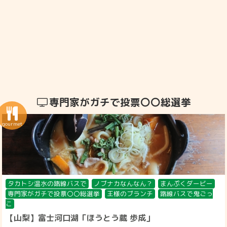
専門家がガチで投票〇〇総選挙
タカトシ温水の路線バスで
ノブナカなんなん？
まんぷくダービー
専門家がガチで投票〇〇総選挙
王様のブランチ
路線バスで鬼ごっ
こ
【山梨】富士河口湖「ほうとう蔵 歩成」