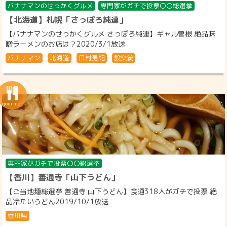
バナナマンのせっかくグルメ
専門家がガチで投票〇〇総選挙
【北海道】札幌「さっぽろ純連」
【バナナマンのせっかくグルメ さっぽろ純連】ギャル曽根 絶品味
噌ラーメンのお店は？2020/3/1放送
バナナマン
北海道
日村勇紀
設楽統
専門家がガチで投票〇〇総選挙
【香川】善通寺「山下うどん」
【ご当地麺総選挙 善通寺 山下うどん】食通318人がガチで投票 絶
品冷たいうどん2019/10/1放送
香川県