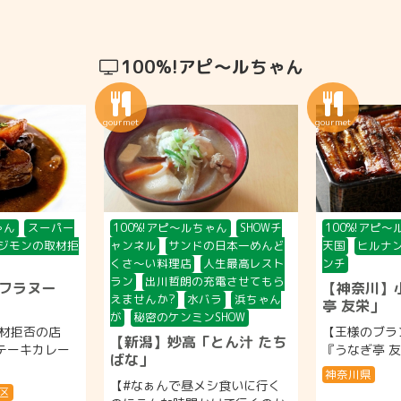
100%!アピ〜ルちゃん
ゃん
スーパー
100%!アピ〜ルちゃん
SHOWチ
100%!アピ
ジモンの取材拒
ャンネル
サンドの日本一めんど
天国
ヒルナ
くさ〜い料理店
人生最高レスト
ンチ
ラン
出川哲朗の充電させてもら
フラヌー
【神奈川】
えませんか?
水バラ
浜ちゃん
亭 友栄」
が
秘密のケンミンSHOW
材拒否の店
【王様のブラ
【新潟】妙高「とん汁 たち
ステーキカレー
『うなぎ亭 友栄
ばな」
神奈川県
【#なぁんで昼メシ食いに行く
区