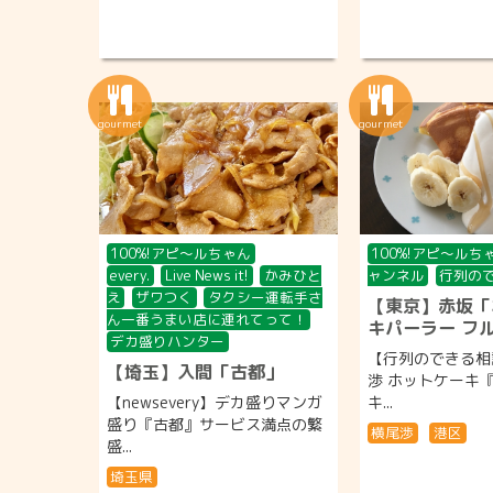
100%!アピ〜ルちゃん
100%!アピ〜ルち
every.
Live News it!
かみひと
ャンネル
行列の
え
ザワつく
タクシー運転手さ
【東京】赤坂「
ん一番うまい店に連れてって！
キパーラー フ
デカ盛りハンター
【行列のできる相
【埼玉】入間「古都」
渉 ホットケーキ
【newsevery】デカ盛りマンガ
キ...
盛り『古都』サービス満点の繁
横尾渉
港区
盛...
埼玉県