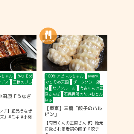
〜ルちゃん
かりそめ
100%!アピ〜ルちゃん
every.
ンデス
王様のブラ
かりそめ天国
ザ・タクシー飯
店
セブンルール
有吉くんの正
直さんぽ
石橋貴明のたいむとん
小田原「うなぎ
ねる
【東京】三鷹「餃子のハル
ンチ】絶品うなぎ
ピン」
』#ミキ #小関...
【有吉くんの正直さんぽ】地元
に愛される老舗の餃子『餃子