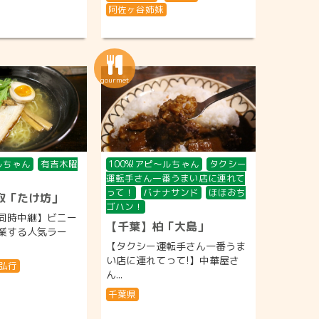
阿佐ヶ谷姉妹
〜ルちゃん
有吉木曜
100%!アピ〜ルちゃん
タクシー
運転手さん一番うまい店に連れて
って！
バナナサンド
ほほおち
取「たけ坊」
ゴハン！
同時中継】ビニー
【千葉】柏「大島」
業する人気ラー
【タクシー運転手さん一番うま
い店に連れてって!】中華屋さ
弘行
ん...
千葉県