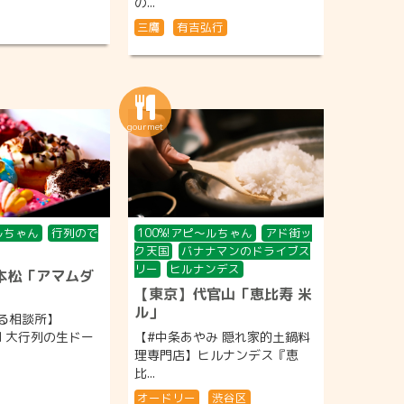
の...
三鷹
有吉弘行
〜ルちゃん
行列ので
100%!アピ〜ルちゃん
アド街ッ
ク天国
バナナマンのドライブス
リー
ヒルナンデス
本松「アマムダ
【東京】代官山「恵比寿 米
ル」
る相談所】
FIM 大行列の生ドー
【#中条あやみ 隠れ家的土鍋料
理専門店】ヒルナンデス『恵
比...
オードリー
渋谷区