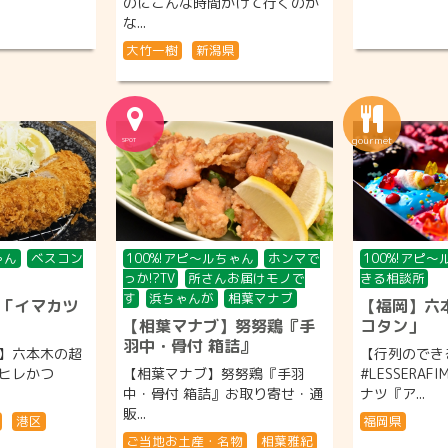
のにこんな時間かけて行くのか
な...
大竹一樹
新潟県
ゃん
ベスコン
100%!アピ〜ルちゃん
ホンマで
100%!アピ
っか!?TV
所さんお届けモノで
きる相談所
す
浜ちゃんが
相葉マナブ
「イマカツ
【福岡】六
【相葉マナブ】努努鶏『手
コタン」
羽中・骨付 箱詰』
】六本木の超
【行列のでき
ヒレかつ
【相葉マナブ】努努鶏『手羽
#LESSERA
中・骨付 箱詰』お取り寄せ・通
ナツ『ア...
販...
港区
福岡県
ご当地お土産・名物
相葉雅紀