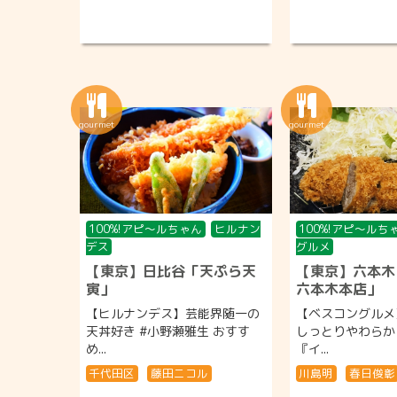
100%!アピ〜ルちゃん
ヒルナン
100%!アピ〜ルち
デス
グルメ
【東京】日比谷「天ぷら天
【東京】六本木
寅」
六本木本店」
【ヒルナンデス】芸能界随一の
【ベスコングルメ
天丼好き #小野瀬雅生 おすす
しっとりやわらか
め...
『イ...
千代田区
藤田ニコル
川島明
春日俊彰