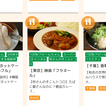
ゃん
SHOWチ
100%!アピ〜ルちゃん
スーパー
100%!アピ
できる相談所
Jチャンネル
所さんのそこんトコ
バラエティ
ロ
ホットケー
【千葉】香
ルフル」
【東京】神泉「フラヌー
【有吉の世界
ル」
談所】#横尾
ルハウスで営
『ホットケー
【所さんのそこんトコロ】たば
メ...
こ屋さんなのに？絶品カレー
千葉県
有吉
『...
渋谷区