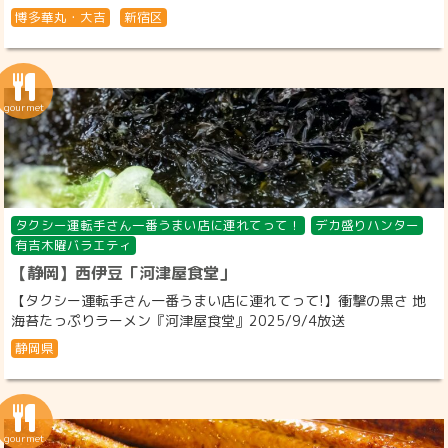
博多華丸・大吉
新宿区
タクシー運転手さん一番うまい店に連れてって！
デカ盛りハンター
有吉木曜バラエティ
【静岡】西伊豆「河津屋食堂」
【タクシー運転手さん一番うまい店に連れてって!】衝撃の黒さ 地
海苔たっぷりラーメン『河津屋食堂』2025/9/4放送
静岡県