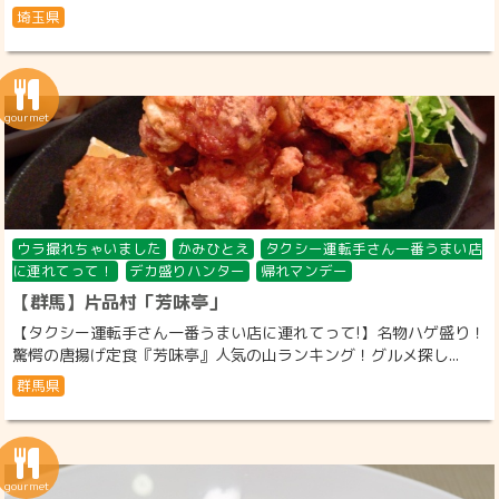
埼玉県
ウラ撮れちゃいました
かみひとえ
タクシー運転手さん一番うまい店
に連れてって！
デカ盛りハンター
帰れマンデー
【群馬】片品村「芳味亭」
【タクシー運転手さん一番うまい店に連れてって!】名物ハゲ盛り！
驚愕の唐揚げ定食『芳味亭』人気の山ランキング！グルメ探し...
群馬県