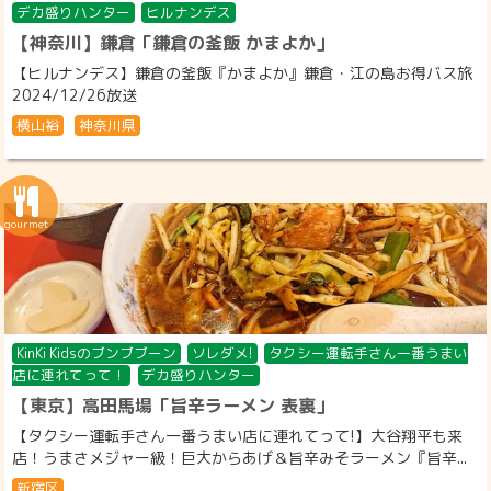
デカ盛りハンター
ヒルナンデス
【神奈川】鎌倉「鎌倉の釜飯 かまよか」
【ヒルナンデス】鎌倉の釜飯『かまよか』鎌倉・江の島お得バス旅
2024/12/26放送
横山裕
神奈川県
KinKi Kidsのブンブブーン
ソレダメ!
タクシー運転手さん一番うまい
店に連れてって！
デカ盛りハンター
【東京】高田馬場「旨辛ラーメン 表裏」
【タクシー運転手さん一番うまい店に連れてって!】大谷翔平も来
店！うまさメジャー級！巨大からあげ＆旨辛みそラーメン『旨辛...
新宿区