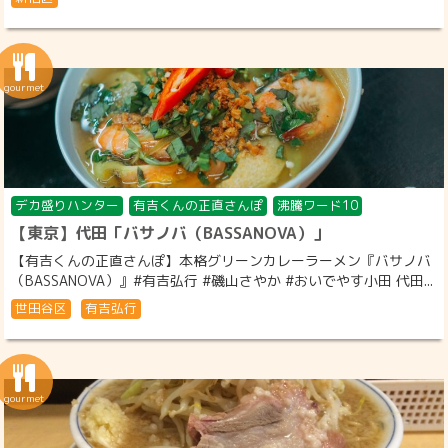
デカ盛りハンター
有吉くんの正直さんぽ
沸騰ワード10
【東京】代田「バサノバ（BASSANOVA）」
【有吉くんの正直さんぽ】本格グリーンカレーラーメン『バサノバ
（BASSANOVA）』#有吉弘行 #磯山さやか #おいでやす小田 代田...
世田谷区
有吉弘行