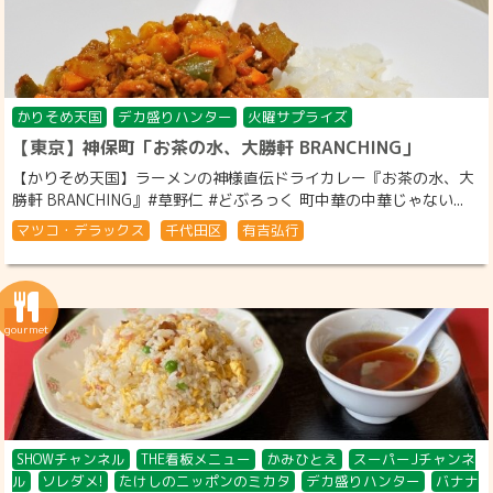
かりそめ天国
デカ盛りハンター
火曜サプライズ
【東京】神保町「お茶の水、大勝軒 BRANCHING」
【かりそめ天国】ラーメンの神様直伝ドライカレー『お茶の水、大
勝軒 BRANCHING』#草野仁 #どぶろっく 町中華の中華じゃない...
マツコ・デラックス
千代田区
有吉弘行
SHOWチャンネル
THE看板メニュー
かみひとえ
スーパーJチャンネ
ル
ソレダメ!
たけしのニッポンのミカタ
デカ盛りハンター
バナナ