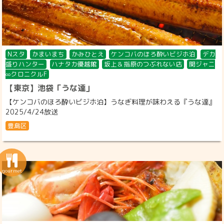
Nスタ
かまいまち
かみひとえ
ケンコバのほろ酔いビジホ泊
デカ
盛りハンター
ハナタカ優越館
坂上＆指原のつぶれない店
関ジャニ
∞クロニクルF
【東京】池袋「うな達」
【ケンコバのほろ酔いビジホ泊】うなぎ料理が味わえる『うな達』
2025/4/24放送
豊島区