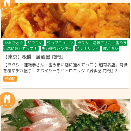
かみひとえ
ザワつく
ジョブチューン
タクシー運転手さん一番うま
い店に連れてって！
デカ盛りハンター
バナナサンド
ぽかぽか
【東京】板橋「居酒屋 花門」
【タクシー運転手さん一番うまい店に連れてって!】超有名店。常識
を覆すデカ盛り！スパイシーふわトロエッグ『居酒屋 花門』2...
板橋区