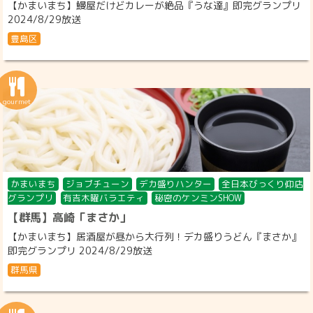
【かまいまち】鰻屋だけどカレーが絶品『うな達』即完グランプリ
2024/8/29放送
豊島区
かまいまち
ジョブチューン
デカ盛りハンター
全日本びっくり仰店
グランプリ
有吉木曜バラエティ
秘密のケンミンSHOW
【群馬】高崎「まさか」
【かまいまち】居酒屋が昼から大行列！デカ盛りうどん『まさか』
即完グランプリ 2024/8/29放送
群馬県