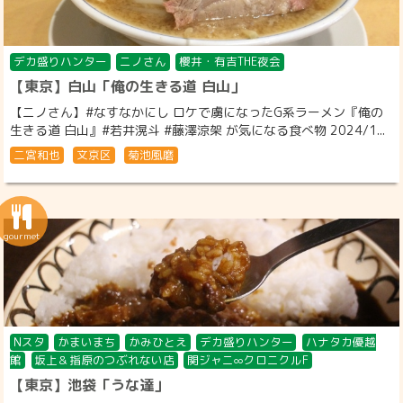
デカ盛りハンター
ニノさん
櫻井・有吉THE夜会
【東京】白山「俺の生きる道 白山」
【ニノさん】#なすなかにし ロケで虜になったG系ラーメン『俺の
生きる道 白山』#若井滉斗 #藤澤涼架 が気になる食べ物 2024/1...
二宮和也
文京区
菊池風磨
Nスタ
かまいまち
かみひとえ
デカ盛りハンター
ハナタカ優越
館
坂上＆指原のつぶれない店
関ジャニ∞クロニクルF
【東京】池袋「うな達」