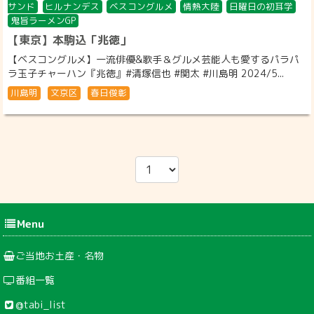
サンド
ヒルナンデス
ベスコングルメ
情熱大陸
日曜日の初耳学
鬼旨ラーメンGP
【東京】本駒込「兆徳」
【ベスコングルメ】一流俳優&歌手＆グルメ芸能人も愛するパラパ
ラ玉子チャーハン『兆徳』#清塚信也 #関太 #川島明 2024/5...
川島明
文京区
春日俊彰
Menu
ご当地お土産・名物
番組一覧
@tabi_list