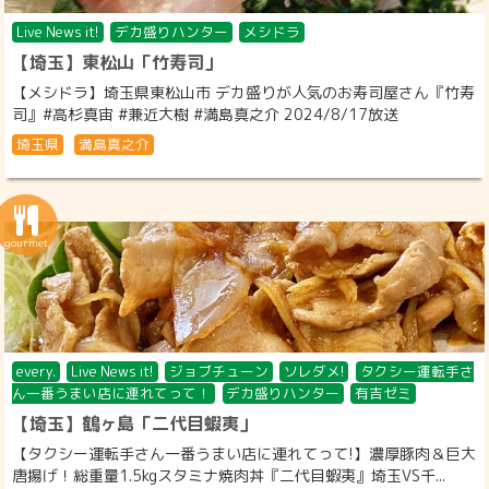
Live News it!
デカ盛りハンター
メシドラ
【埼玉】東松山「竹寿司」
【メシドラ】埼玉県東松山市 デカ盛りが人気のお寿司屋さん『竹寿
司』#高杉真宙 #兼近大樹 #満島真之介 2024/8/17放送
埼玉県
満島真之介
every.
Live News it!
ジョブチューン
ソレダメ!
タクシー運転手さ
ん一番うまい店に連れてって！
デカ盛りハンター
有吉ゼミ
【埼玉】鶴ヶ島「二代目蝦夷」
【タクシー運転手さん一番うまい店に連れてって!】濃厚豚肉＆巨大
唐揚げ！総重量1.5kgスタミナ焼肉丼『二代目蝦夷』埼玉VS千...