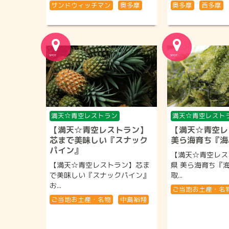
サンドウィッチマン
奥多摩
奥多摩
西多摩
満天☆青空レストラン
満天☆青空レスト
【満天☆青空レストラン】
【満天☆青空レ
芯まで美味しい『スナック
美ら海育ち『海
パイン』
【満天☆青空レス
【満天☆青空レストラン】芯ま
県 美ら海育ち『
で美味しい『スナックパイン』
取...
お...
ご当地お土産・名
ご当地お土産・名物
中島裕翔