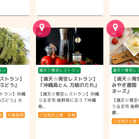
ラン
満天☆青空レストラン
満天☆青空レ
ストラン】
【満天☆青空レストラン】
【満天☆青
ぶどう』
『沖縄島とん 万能のたれ』
みやぎ農園
ネーズ』
トラン】沖縄
【満天☆青空レストラン】沖縄
海ぶどう』お
うるま市 島野菜に合う『沖縄
【満天☆青空
島...
うるま市 島
農...
物
中島裕翔
ご当地お土産・名物
ご当地お土産