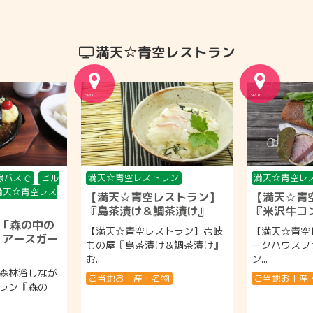
満天☆青空レストラン
線バスで
ヒル
満天☆青空レストラン
満天☆青空レ
満天☆青空レス
【満天☆青空レストラン】
【満天☆青
『島茶漬け＆鯛茶漬け』
『米沢牛コ
「森の中の
【満天☆青空レストラン】壱岐
【満天☆青空
 アースガー
もの屋『島茶漬け＆鯛茶漬け』
ークハウスフ
お...
ン...
森林浴しなが
ご当地お土産・名物
ご当地お土産
ラン『森の