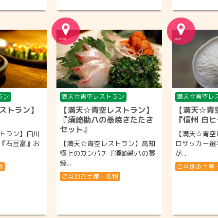
ラン
満天☆青空レストラン
満天☆青空レ
ストラン】
【満天☆青空レストラン】
【満天☆青
『須崎勘八の藁焼きたたき
『信州 白
セット』
トラン】白川
【満天☆青空
『石豆富』お
【満天☆青空レストラン】高知
ロサッカー選
極上のカンパチ『須崎勘八の藁
が...
焼...
物
ご当地お土産
ご当地お土産・名物