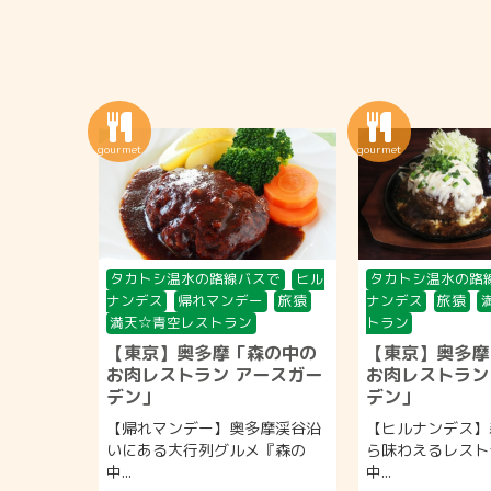
タカトシ温水の路線バスで
ヒル
タカトシ温水の路
ナンデス
帰れマンデー
旅猿
ナンデス
旅猿
満天☆青空レストラン
トラン
【東京】奥多摩「森の中の
【東京】奥多摩
お肉レストラン アースガー
お肉レストラン
デン」
デン」
【帰れマンデー】奥多摩渓谷沿
【ヒルナンデス】
いにある大行列グルメ『森の
ら味わえるレスト
中...
中...