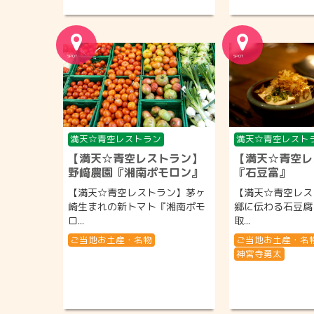
満天☆青空レストラン
満天☆青空レスト
【満天☆青空レストラン】
【満天☆青空レ
野﨑農園『湘南ポモロン』
『石豆富』
【満天☆青空レストラン】茅ヶ
【満天☆青空レス
崎生まれの新トマト『湘南ポモ
郷に伝わる石豆腐
ロ...
取...
ご当地お土産・名物
ご当地お土産・名
神宮寺勇太