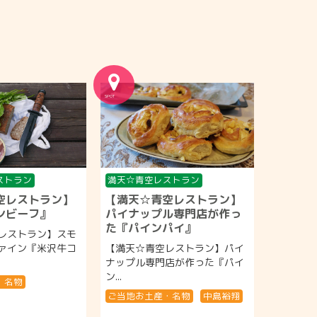
ストラン
満天☆青空レストラン
空レストラン】
【満天☆青空レストラン】
ンビーフ』
パイナップル専門店が作っ
た『パインパイ』
レストラン】スモ
ァイン『米沢牛コ
【満天☆青空レストラン】パイ
ナップル専門店が作った『パイ
ン...
・名物
ご当地お土産・名物
中島裕翔