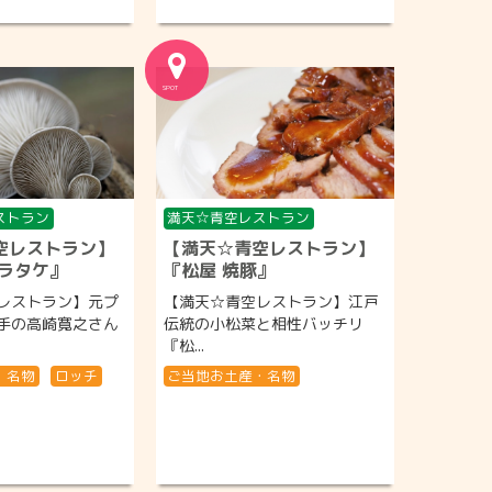
ストラン
満天☆青空レストラン
空レストラン】
【満天☆青空レストラン】
ヒラタケ』
『松屋 焼豚』
レストラン】元プ
【満天☆青空レストラン】江戸
手の高崎寛之さん
伝統の小松菜と相性バッチリ
『松...
・名物
ロッチ
ご当地お土産・名物