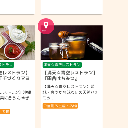
ストラン
満天☆青空レストラン
空レストラン】
【満天☆青空レストラン】
『手づくりマヨ
『田舎はちみつ』
【満天☆青空レストラン】茨
レストラン】沖縄
城・爽やかな味わいの天然ハチ
野菜に合う みやぎ
ミツ...
ご当地お土産・名物
・名物