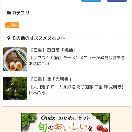
カテゴリ
三重県
その他のオススメスポット
【三重】四日市「桃仙」
【ザワつく 桃仙】ラーメンメニューが異常な数ある
お店は？20...
【三重】津「光明寺」
【太川蛭子 ローカル鉄道 寄り道旅 三重 津 光明寺】
日本の原...