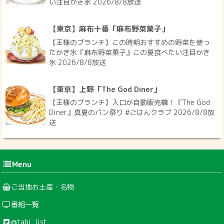
い注目かき氷 2026/8/8放送
【東京】麻布十番「麻布野菜菓子」
【王様のブランチ】この時期おすすめの野菜を使っ
たかき氷『麻布野菜菓子』この夏食べたい注目かき
氷 2026/8/8放送
【東京】上野「The God Diner」
【王様のブランチ】入口が自動販売機！『The God
Diner』真夏のパン祭り #ごはんクラブ 2026/8/8放
送
Menu
ご当地お土産・名物
番組一覧
@tabi_list