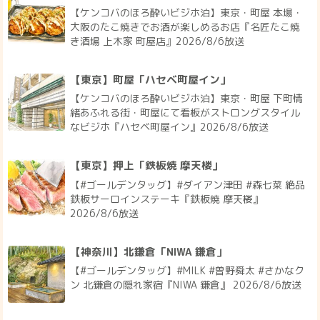
【ケンコバのほろ酔いビジホ泊】東京・町屋 本場・
大阪のたこ焼きでお酒が楽しめるお店『名匠たこ焼
き酒場 上木家 町屋店』2026/8/6放送
【東京】町屋「ハセベ町屋イン」
【ケンコバのほろ酔いビジホ泊】東京・町屋 下町情
緒あふれる街・町屋にて看板がストロングスタイル
なビジホ『ハセベ町屋イン』2026/8/6放送
【東京】押上「鉄板焼 摩天楼」
【#ゴールデンタッグ】#ダイアン津田 #森七菜 絶品
鉄板サーロインステーキ『鉄板焼 摩天楼』
2026/8/6放送
【神奈川】北鎌倉「NIWA 鎌倉」
【#ゴールデンタッグ】#MILK #曽野舜太 #さかなク
ン 北鎌倉の隠れ家宿『NIWA 鎌倉』 2026/8/6放送