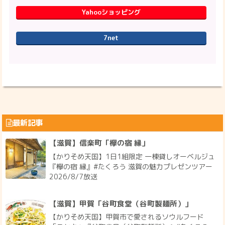
Yahooショッピング
7net
最新記事
【滋賀】信楽町「欅の宿 縁」
【かりそめ天国】1日1組限定 一棟貸しオーベルジュ
『欅の宿 縁』#たくろう 滋賀の魅力プレゼンツアー
2026/8/7放送
【滋賀】甲賀「谷町食堂（谷町製麺所）」
【かりそめ天国】甲賀市で愛されるソウルフード