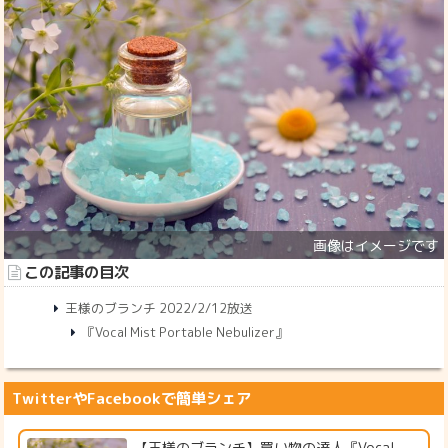
この記事の目次
王様のブランチ 2022/2/12放送
『Vocal Mist Portable Nebulizer』
TwitterやFacebookで簡単シェア
【王様のブランチ】買い物の達人『Vocal