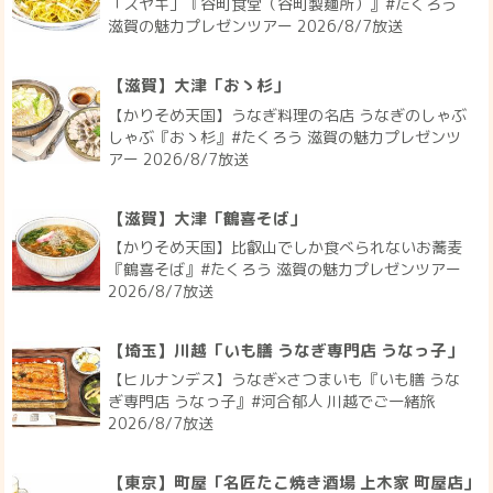
「スヤキ」『谷町食堂（谷町製麺所）』#たくろう
滋賀の魅力プレゼンツアー 2026/8/7放送
【滋賀】大津「おゝ杉」
【かりそめ天国】うなぎ料理の名店 うなぎのしゃぶ
しゃぶ『おゝ杉』#たくろう 滋賀の魅力プレゼンツ
アー 2026/8/7放送
【滋賀】大津「鶴喜そば」
【かりそめ天国】比叡山でしか食べられないお蕎麦
『鶴喜そば』#たくろう 滋賀の魅力プレゼンツアー
2026/8/7放送
【埼玉】川越「いも膳 うなぎ専門店 うなっ子」
【ヒルナンデス】うなぎ×さつまいも『いも膳 うな
ぎ専門店 うなっ子』#河合郁人 川越でご一緒旅
2026/8/7放送
【東京】町屋「名匠たこ焼き酒場 上木家 町屋店」