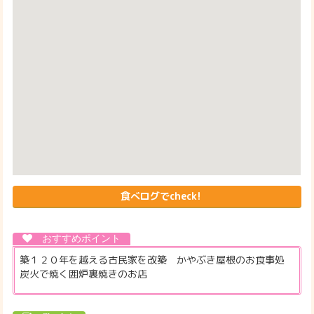
食べログでcheck!
築１２０年を越える古民家を改築 かやぶき屋根のお食事処
炭火で焼く囲炉裏焼きのお店