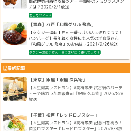
厳選伊勢丹新宿攻略ツアー 半熟卵のデミグラスメン
チは？2020/2/1放送
もしもツアーズ
【青森】八戸「和風グリル 飛鳥」
【タクシー運転手さん一番うまい店に連れてって！
ハンバーグ】長年続く女性にも人気の洋食屋さん
『和風グリル 飛鳥』のお店は？2021/9/26放送
タクシー運転手さん一番うまい店に連れてって！
最新記事
【東京】銀座「銀座 久兵衛」
【人生最高レストラン】#高橋成美 試合後のパーテ
ィーで味わった高級寿司『銀座 久兵衛』2026/8/8
放送
【千葉】松戸「レッドロブスター」
【人生最高レストラン】#高橋成美 記念日を祝う！
黄金ロブスター『レッドロブスター』2026/8/8放