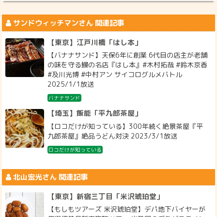
サンドウィッチマン
さん 関連記事
【東京】江戸川橋「はし本」
【バナナサンド】天保6年に創業 6代目の店主が老舗
の味を守る鰻の名店『はし本』#木村拓哉 #鈴木京香
#及川光博 #中村アン サイコログルメバトル
2025/1/1放送
バナナサンド
【埼玉】飯能「平九郎茶屋」
【ロコだけが知っている】300年続く絶景茶屋『平
九郎茶屋』絶品うどん対決 2023/3/1放送
ロコだけが知っている
北山宏光
さん 関連記事
【東京】新宿三丁目「米沢琥珀堂」
【もしもツアーズ 米沢琥珀堂】デパ地下バイヤーが