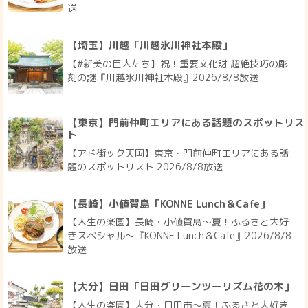
送
【埼玉】川越「川越氷川神社本殿」
【#新美の巨人たち】祝！重要文化財 超絶技巧の彫
刻の謎『川越氷川神社本殿』2026/8/8放送
【東京】門前仲町エリアにある話題のスポットリス
ト
【アド街ック天国】東京・門前仲町エリアにある話
題のスポットリスト 2026/8/8放送
【長崎】小値賀島「KONNE Lunch＆Cafe」
【人生の楽園】長崎・小値賀島～夏！ふるさと大好
きスペシャル～『KONNE Lunch＆Cafe』2026/8/8
放送
【大分】日田「日田グリーンツーリズム花の木」
【人生の楽園】大分・日田市～夏！ふるさと大好き