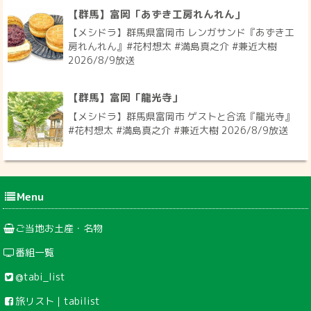
【群馬】富岡「あずき工房れんれん」
【メシドラ】群馬県富岡市 レンガサンド『あずき工
房れんれん』#花村想太 #満島真之介 #兼近大樹
2026/8/9放送
【群馬】富岡「龍光寺」
【メシドラ】群馬県富岡市 ゲストと合流『龍光寺』
#花村想太 #満島真之介 #兼近大樹 2026/8/9放送
Menu
ご当地お土産・名物
番組一覧
@tabi_list
旅リスト｜tabilist