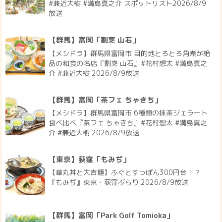
#兼近大樹 #満島真之介 スポットリスト2026/8/9
放送
【群馬】富岡「割烹 山石」
【メシドラ】群馬県富岡市 目的地とろとろ角煮が絶
品の和食の名店『割烹 山石』#花村想太 #満島真之
介 #兼近大樹 2026/8/9放送
【群馬】富岡「茶フェ ちゃきち」
【メシドラ】群馬県富岡市 6種類の抹茶ジェラート
食べ比べ『茶フェ ちゃきち』#花村想太 #満島真之
介 #兼近大樹 2026/8/9放送
【東京】荻窪「もみぢ」
【華丸丼と大吉麺】ふぐとすっぽん300円台！？
『もみぢ』東京・荻窪ぶらり 2026/8/9放送
【群馬】富岡「Park Golf Tomioka」