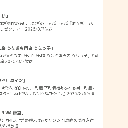
ゝ杉」
なぎ料理の名店 うなぎのしゃぶしゃぶ『おゝ杉』#た
ゼンツアー 2026/8/7放送
膳 うなぎ専門店 うなっ子」
なぎ×さつまいも『いも膳 うなぎ専門店 うなっ子』#河
 2026/8/7放送
セベ町屋イン」
いビジホ泊】東京・町屋 下町情緒あふれる街・町屋に
タイルなビジホ『ハセベ町屋イン』2026/8/6放送
IWA 鎌倉」
】#MILK #曽野舜太 #さかなクン 北鎌倉の隠れ家宿
6/8/6放送