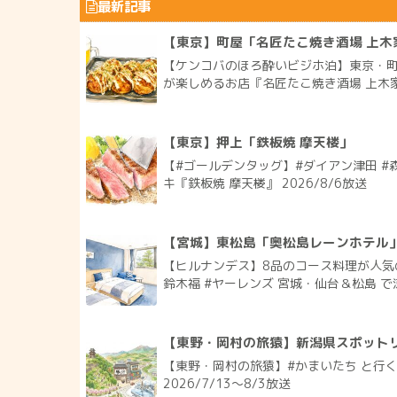
最新記事
【東京】町屋「名匠たこ焼き酒場 上木
【ケンコバのほろ酔いビジホ泊】東京・町
が楽しめるお店『名匠たこ焼き酒場 上木家 
【東京】押上「鉄板焼 摩天楼」
【#ゴールデンタッグ】#ダイアン津田 #
キ『鉄板焼 摩天楼』 2026/8/6放送
【宮城】東松島「奥松島レーンホテル
【ヒルナンデス】8品のコース料理が人気
鈴木福 #ヤーレンズ 宮城・仙台＆松島 で涼
【東野・岡村の旅猿】新潟県スポット
【東野・岡村の旅猿】#かまいたち と行
2026/7/13〜8/3放送