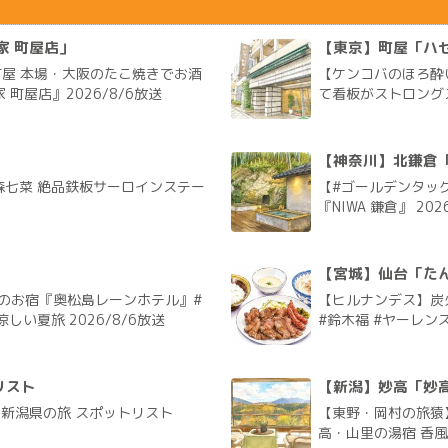
家 町屋店」
【東京】町屋「ハ
屋 本場・大阪のたこ焼きでお酒
【ケンコバのほろ酔
町屋店』2026/8/6放送
て看板がストロングス
【神奈川】北鎌倉「N
森七菜 絶品鉄板サーロインステー
【#ゴールデンタッグ
『NIWA 鎌倉』 202
」
【宮城】仙台「たん
のお宿『奥松島レーンホテル』#
【ヒルナンデス】炭
しい夏旅 2026/8/6放送
#鈴木福 #ヤーレンズ
リスト
【新潟】妙高「妙
く新潟県の旅 スポットリスト
【東野・岡村の旅猿
高・山里の湯宿 香風館