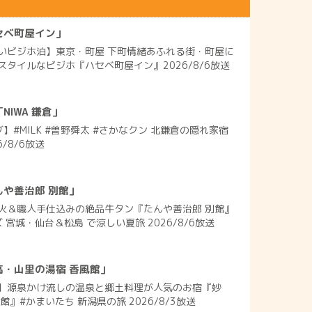
セベ町屋イン」
いビジホ泊】東京・町屋 下町情緒あふれる街・町屋に
タイルなビジホ『ハセベ町屋イン』2026/8/6放送
IWA 鎌倉」
】#MILK #曽野舜太 #さかなクン 北鎌倉の隠れ家宿
6/8/6放送
や善治郎 別館」
火＆職人手仕込みの絶品牛タン『たんや善治郎 別館』
 宮城・仙台＆松島 で涼しい夏旅 2026/8/6放送
高・山里の湯宿 香風館」
】源泉かけ流しの温泉と郷土料理が人気のお宿『妙
』#かまいたち 新潟県の旅 2026/8/3放送