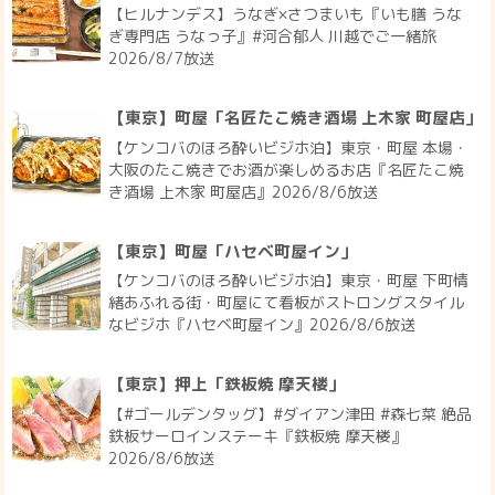
【ヒルナンデス】うなぎ×さつまいも『いも膳 うな
ぎ専門店 うなっ子』#河合郁人 川越でご一緒旅
2026/8/7放送
【東京】町屋「名匠たこ焼き酒場 上木家 町屋店」
【ケンコバのほろ酔いビジホ泊】東京・町屋 本場・
大阪のたこ焼きでお酒が楽しめるお店『名匠たこ焼
き酒場 上木家 町屋店』2026/8/6放送
【東京】町屋「ハセベ町屋イン」
【ケンコバのほろ酔いビジホ泊】東京・町屋 下町情
緒あふれる街・町屋にて看板がストロングスタイル
なビジホ『ハセベ町屋イン』2026/8/6放送
【東京】押上「鉄板焼 摩天楼」
【#ゴールデンタッグ】#ダイアン津田 #森七菜 絶品
鉄板サーロインステーキ『鉄板焼 摩天楼』
2026/8/6放送