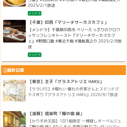
2025/2/1放送
メシドラ
【千葉】印西「マリーチサーカスカフェ」
【メシドラ】千葉県印西市 ベリーたっぷりのクロワ
ッサンフレンチトースト『マリーチサーカスカフ
ェ』#野間口徹 #兼近大樹 #満島真之介 2025/2/8放
送
メシドラ
最新記事
【東京】王子「グラスアトリエ HAKU」
【ララLIFE】#檀れい 憧れの作家さんとステンドグ
ラス作り『グラスアトリエ HAKU』2026/8/7放送
【滋賀】信楽町「欅の宿 縁」
【かりそめ天国】1日1組限定 一棟貸しオーベルジュ
『欅の宿 縁』#たくろう 滋賀の魅力プレゼンツアー