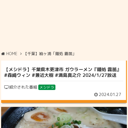
HOME
【千葉】袖ヶ浦「麺処 霧笛」
【メシドラ】千葉県木更津市 ガウラーメン『麺処 霧笛』
#森崎ウィン #兼近大樹 #満島真之介 2024/1/27放送
紹介された番組
メシドラ
2024.01.27