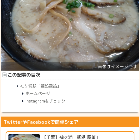
この記事の目次
袖ケ浦駅「麺処霧笛」
ホームページ
Instagramをチェック
TwitterやFacebookで簡単シェア
【千葉】袖ヶ浦「麺処 霧笛」