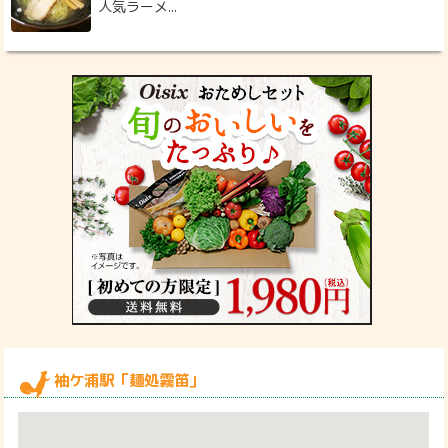
人気ラーメ...
袖ケ浦駅「麺処霧笛」