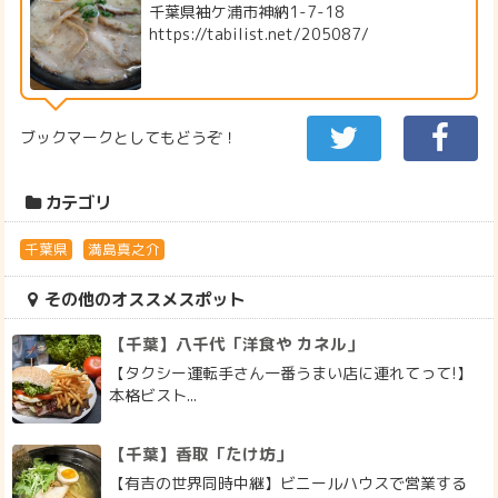
千葉県袖ケ浦市神納1-7-18
https://tabilist.net/205087/
ブックマークとしてもどうぞ！
カテゴリ
千葉県
満島真之介
その他のオススメスポット
【千葉】八千代「洋食や カネル」
【タクシー運転手さん一番うまい店に連れてって!】
本格ビスト...
【千葉】香取「たけ坊」
【有吉の世界同時中継】ビニールハウスで営業する