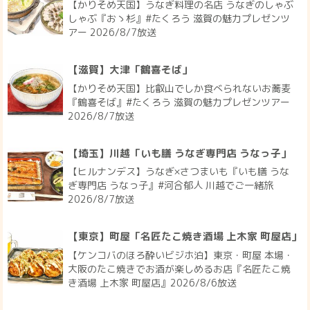
【かりそめ天国】うなぎ料理の名店 うなぎのしゃぶ
しゃぶ『おゝ杉』#たくろう 滋賀の魅力プレゼンツ
アー 2026/8/7放送
【滋賀】大津「鶴喜そば」
【かりそめ天国】比叡山でしか食べられないお蕎麦
『鶴喜そば』#たくろう 滋賀の魅力プレゼンツアー
2026/8/7放送
【埼玉】川越「いも膳 うなぎ専門店 うなっ子」
【ヒルナンデス】うなぎ×さつまいも『いも膳 うな
ぎ専門店 うなっ子』#河合郁人 川越でご一緒旅
2026/8/7放送
【東京】町屋「名匠たこ焼き酒場 上木家 町屋店」
【ケンコバのほろ酔いビジホ泊】東京・町屋 本場・
大阪のたこ焼きでお酒が楽しめるお店『名匠たこ焼
き酒場 上木家 町屋店』2026/8/6放送