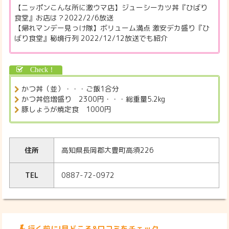
【ニッポンこんな所に激ウマ店】ジューシーカツ丼『ひばり
食堂』お店は？2022/2/6放送
【帰れマンデー見っけ隊】ボリューム満点 激安デカ盛り『ひ
ばり食堂』秘境行列 2022/12/12放送でも紹介
かつ丼（並）・・・ご飯1合分
かつ丼倍増盛り 2300円・・・総重量5.2kg
豚しょうが焼定食 1000円
住所
高知県長岡郡大豊町高須226
TEL
0887-72-0972
行く前に!見どころ&口コミをチェック