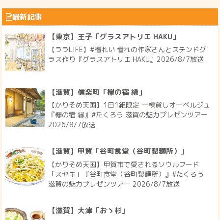
最新記事
【東京】王子「グラスアトリエ HAKU」
【ララLIFE】#檀れい 憧れの作家さんとステンドグ
ラス作り『グラスアトリエ HAKU』2026/8/7放送
【滋賀】信楽町「欅の宿 縁」
【かりそめ天国】1日1組限定 一棟貸しオーベルジュ
『欅の宿 縁』#たくろう 滋賀の魅力プレゼンツアー
2026/8/7放送
【滋賀】甲賀「谷町食堂（谷町製麺所）」
【かりそめ天国】甲賀市で愛されるソウルフード
「スヤキ」『谷町食堂（谷町製麺所）』#たくろう
滋賀の魅力プレゼンツアー 2026/8/7放送
【滋賀】大津「おゝ杉」