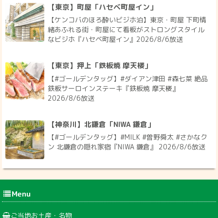
【東京】町屋「ハセベ町屋イン」
【ケンコバのほろ酔いビジホ泊】東京・町屋 下町情
緒あふれる街・町屋にて看板がストロングスタイル
なビジホ『ハセベ町屋イン』2026/8/6放送
【東京】押上「鉄板焼 摩天楼」
【#ゴールデンタッグ】#ダイアン津田 #森七菜 絶品
鉄板サーロインステーキ『鉄板焼 摩天楼』
2026/8/6放送
【神奈川】北鎌倉「NIWA 鎌倉」
【#ゴールデンタッグ】#MILK #曽野舜太 #さかなク
ン 北鎌倉の隠れ家宿『NIWA 鎌倉』 2026/8/6放送
Menu
ご当地お土産・名物