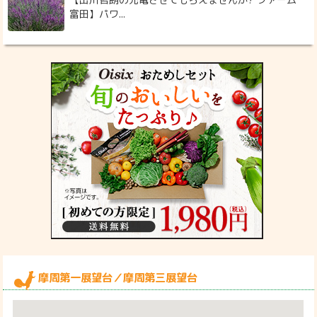
富田】パワ...
摩周第一展望台／摩周第三展望台