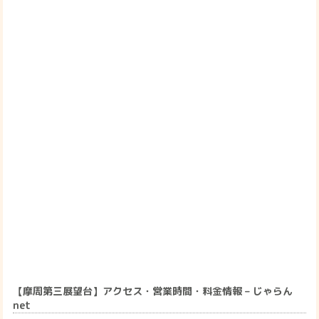
【摩周第三展望台】アクセス・営業時間・料金情報 – じゃらん
net
摩周第三展望台の観光情報 交通アクセス：(1)摩周駅からバスで
45分。摩周第三展望台周辺情報も充実しています。北海道の観光
情報ならじゃらんnet 濃霧が発生しやすく，展望台から見下ろし
ても一面乳白色の霧だけということもあるが，晴れた日にみる…
行く前にcheck!