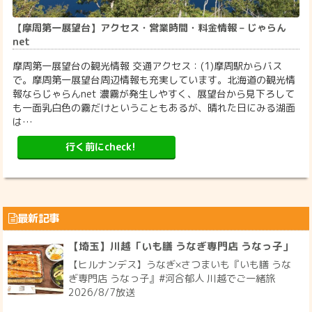
も一面乳白色の霧だけということもあるが、晴れた日にみる湖面
は…
行く前にcheck!
最新記事
【埼玉】川越「いも膳 うなぎ専門店 うなっ子」
【ヒルナンデス】うなぎ×さつまいも『いも膳 うな
ぎ専門店 うなっ子』#河合郁人 川越でご一緒旅
2026/8/7放送
【東京】町屋「名匠たこ焼き酒場 上木家 町屋店」
【ケンコバのほろ酔いビジホ泊】東京・町屋 本場・
大阪のたこ焼きでお酒が楽しめるお店『名匠たこ焼
き酒場 上木家 町屋店』2026/8/6放送