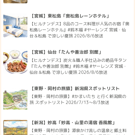
【宮城】仙台「たんや善治郎 別館」
【ヒルナンデス】炭火＆職人手仕込みの絶品牛タン
『たんや善治郎 別館』#鈴木福 #ヤーレンズ 宮城・
仙台＆松島 で涼しい夏旅 2026/8/6放送
【東野・岡村の旅猿】新潟県スポットリスト
【東野・岡村の旅猿】#かまいたち と行く新潟県の
旅 スポットリスト 2026/7/13〜8/3放送
【新潟】妙高「妙高・山里の湯宿 香風館」
【東野・岡村の旅猿】源泉かけ流しの温泉と郷土料
理が人気のお宿『妙高・山里の湯宿 香風館』#かま
いたち 新潟県の旅 2026/8/3放送
【新潟】妙高「君の井酒造」
【東野・岡村の旅猿】酒蔵で日本酒に舌鼓『君の井
酒造』#かまいたち 新潟県の旅 2026/8/3放送