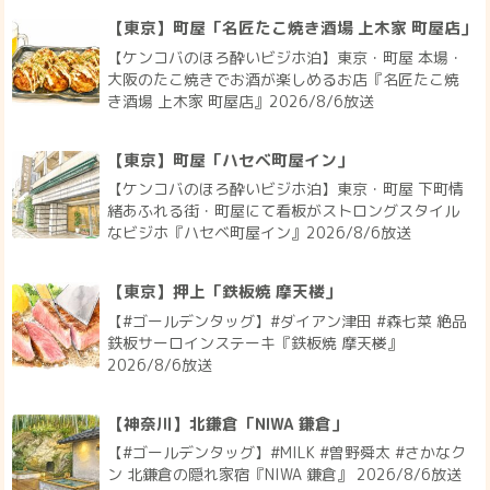
【東京】町屋「ハセベ町屋イン」
【ケンコバのほろ酔いビジホ泊】東京・町屋 下町情
緒あふれる街・町屋にて看板がストロングスタイル
なビジホ『ハセベ町屋イン』2026/8/6放送
【東京】押上「鉄板焼 摩天楼」
【#ゴールデンタッグ】#ダイアン津田 #森七菜 絶品
鉄板サーロインステーキ『鉄板焼 摩天楼』
2026/8/6放送
【神奈川】北鎌倉「NIWA 鎌倉」
【#ゴールデンタッグ】#MILK #曽野舜太 #さかなク
ン 北鎌倉の隠れ家宿『NIWA 鎌倉』 2026/8/6放送
【宮城】東松島「奥松島レーンホテル」
【ヒルナンデス】8品のコース料理が人気のお宿『奥
松島レーンホテル』#鈴木福 #ヤーレンズ 宮城・仙
台＆松島 で涼しい夏旅 2026/8/6放送