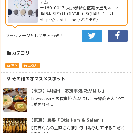
アム」
〒160-0013 東京都新宿区霞ヶ丘町４−２
JAPAN SPORT OLYMPIC SQUARE 1・2F
https://tabilist.net/229499/
ブックマークとしてもどうぞ！
カテゴリ
新宿区
有吉弘行
その他のオススメスポット
【東京】早稲田「お食事処 たかはし」
【newsevery お食事処 たかはし】夫婦商売人 学生
に愛される ...
【東京】曳舟「Otis Ham ＆ Salami」
【有吉くんの正直さんぽ】毎日観察して作るこだわ