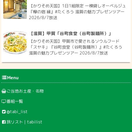
【かりそめ天国】1日1組限定 一棟貸しオーベルジュ
『欅の宿 縁』#たくろう 滋賀の魅力プレゼンツアー
2026/8/7放送
【滋賀】甲賀「谷町食堂（谷町製麺所）」
【かりそめ天国】甲賀市で愛されるソウルフード
「スヤキ」『谷町食堂（谷町製麺所）』#たくろう
滋賀の魅力プレゼンツアー 2026/8/7放送
Menu
ご当地お土産・名物
番組一覧
@tabi_list
旅リスト｜tabilist