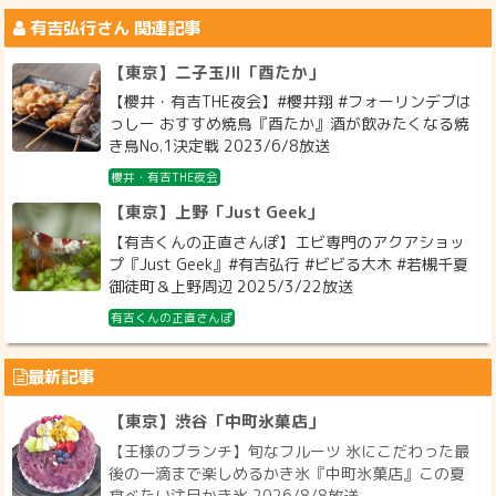
有吉弘行
さん 関連記事
【東京】二子玉川「酉たか」
【櫻井・有吉THE夜会】#櫻井翔 #フォーリンデブは
っしー おすすめ焼鳥『酉たか』酒が飲みたくなる焼
き鳥No.1決定戦 2023/6/8放送
櫻井・有吉THE夜会
【東京】上野「Just Geek」
【有吉くんの正直さんぽ】エビ専門のアクアショッ
プ『Just Geek』#有吉弘行 #ビビる大木 #若槻千夏
御徒町＆上野周辺 2025/3/22放送
有吉くんの正直さんぽ
最新記事
【東京】渋谷「中町氷菓店」
【王様のブランチ】旬なフルーツ 氷にこだわった最
後の一滴まで楽しめるかき氷『中町氷菓店』この夏
食べたい注目かき氷 2026/8/8放送