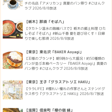
チの名店『アメリカン』真夏のパン祭り #ごはんク
ラブ 2026/8/8放送
【栃木】那須「そば八」
【タカトシ温水の路線バスで】栃木の郷土料理 ひた
しそば『そば八』#新山千春 夏を遊び尽くす！日帰
りで楽しむ那須 2026/8/8放送
【東京】東北沢「BAKER Aoyagi」
【王様のブランチ】朝9時から大盛況！約50種類の
パンが並ぶ本格ベーカリー『BAKER Aoyagi』真夏の
パン祭り #ごはんクラブ 2026/8/8放送
【東京】王子「グラスアトリエ HAKU」
【ララLIFE】#檀れい 憧れの作家さんとステンドグ
ラス作り『グラスアトリエ HAKU』2026/8/7放送
【滋賀】信楽町「欅の宿 縁」