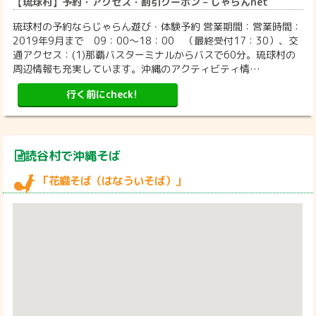
【琉球村】予約・アクセス・割引クーポン – じゃらんnet
琉球村の予約ならじゃらん遊び・体験予約 営業期間：営業時間：
2019年9月まで 09：00～18：00 （最終受付17：30）、交
通アクセス：(1)那覇バスターミナルからバスで60分。琉球村の
周辺情報も充実しています。沖縄のアクティビティ情…
行く前にcheck!
読谷村で沖縄そば
「花織そば（はなういそば）」