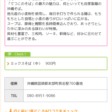
「てつこのそば」の最大の魅力は、何といっても自家製麺の
沖縄そば。
地元産の小麦粉を使用し、毎日手打ちで作られる麺は、もち
もちとした食感と小麦の香りが口いっぱいに広がる。
スープは、豚骨と鰹節を長時間煮込んでおり、あっさりとし
た中に深みのある味わいが特徴。
具材も豊富で、三枚肉、ソーキ、軟骨など、好みに合わせて
選ぶことができる。
ミックスそば（中） 900円
住所
沖縄県国頭郡本部町具志堅760番地
TEL
080-8951-9086
行く前に!見どころ&口コミをチェック