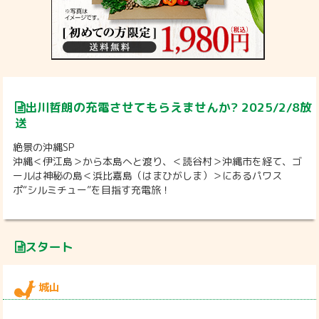
出川哲朗の充電させてもらえませんか? 2025/2/8放
送
絶景の沖縄SP
沖縄＜伊江島＞から本島へと渡り、＜読谷村＞沖縄市を経て、ゴ
ールは神秘の島＜浜比嘉島（はまひがしま）＞にあるパワス
ポ“シルミチュー”を目指す充電旅！
スタート
城山