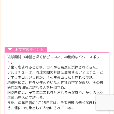
琉球開闢の神話と深く結びついた、神秘的なパワースポッ
ト。
子宝に恵まれるとされ、古くから島民に崇拝されてきた。
シルミチューは、琉球開闢の神話に登場するアマミチューと
シネリキヨという神が、子を生み出したとされる聖地。
洞窟内には、神々が住んでいたとされる空間があり、その神
秘的な雰囲気は訪れる人を圧倒する。
洞窟内には、子宝に恵まれるとされる石があり、多くの人々
が願いを込めて訪れる。
また、毎年旧暦の1月15日には、子宝祈願の儀式が行われるな
ど、信仰の対象として大切にされている。