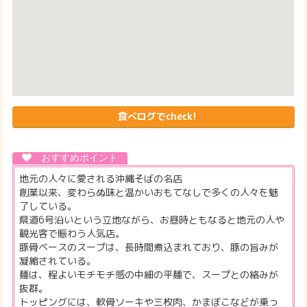
食べログでcheck!
地元の人々に愛される沖縄そばの名店
創業以来、変わらぬ味と温かいおもてなしで多くの人々を魅
了している。
県道6号沿いという立地ながら、お昼時ともなると地元の人や
観光客で賑わう人気店。
豚骨ベースのスープは、長時間煮込まれており、豚の旨みが
凝縮されている。
麺は、程よいモチモチ感の中細の平麺で、スープとの絡みが
抜群。
トッピングには、軟骨ソーキや三枚肉、かまぼこなどが乗っ