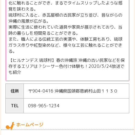
化に触れることができ、まるでタイムスリップしたような感
覚を味わえる。
琉球村に入ると、赤瓦屋根の古民家が立ち並び、昔ながらの
沖縄の風景が広がる。
実際に生活に使われていた道具や家具が展示されており、当
時の暮らしを垣間見ることができる。
また、職人による伝統工芸の実演や、体験工房もあり、琉球
ガラス作りや紅型染めなど、様々な工芸に触れることができ
る。
【ヒルナンデス 琉球村】春の沖縄旅 沖縄の古い民家などを保
存するエリアは？シーサー色付け体験も！2020/3/24放送で
も紹介
住所
〒904-0416 沖縄県国頭郡恩納村山田１１３０
TEL
098-965-1234
ホームページ