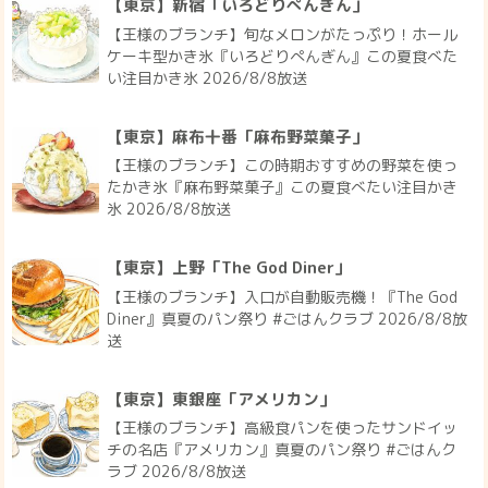
【東京】新宿「いろどりぺんぎん」
【王様のブランチ】旬なメロンがたっぷり！ホール
ケーキ型かき氷『いろどりぺんぎん』この夏食べた
い注目かき氷 2026/8/8放送
【東京】麻布十番「麻布野菜菓子」
【王様のブランチ】この時期おすすめの野菜を使っ
たかき氷『麻布野菜菓子』この夏食べたい注目かき
氷 2026/8/8放送
【東京】上野「The God Diner」
【王様のブランチ】入口が自動販売機！『The God
Diner』真夏のパン祭り #ごはんクラブ 2026/8/8放
送
【東京】東銀座「アメリカン」
【王様のブランチ】高級食パンを使ったサンドイッ
チの名店『アメリカン』真夏のパン祭り #ごはんク
ラブ 2026/8/8放送