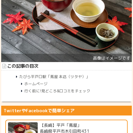
この記事の目次
たびら平戸口駅「蔦屋 本店（ツタヤ）」
ホームページ
行く前に!見どころ&口コミをチェック
TwitterやFacebookで簡単シェア
【長崎】平戸「蔦屋」
長崎県平戸市木引田町431