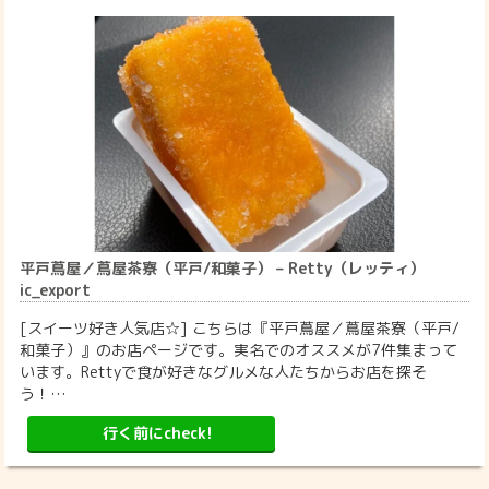
平戸蔦屋／蔦屋茶寮（平戸/和菓子） – Retty（レッティ）
ic_export
[スイーツ好き人気店☆] こちらは『平戸蔦屋／蔦屋茶寮（平戸/
和菓子）』のお店ページです。実名でのオススメが7件集まって
います。Rettyで食が好きなグルメな人たちからお店を探そ
う！…
行く前にcheck!