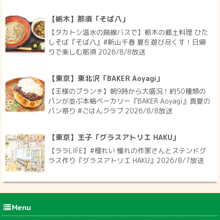
【栃木】那須「そば八」
【タカトシ温水の路線バスで】栃木の郷土料理 ひた
しそば『そば八』#新山千春 夏を遊び尽くす！日帰
りで楽しむ那須 2026/8/8放送
【東京】東北沢「BAKER Aoyagi」
【王様のブランチ】朝9時から大盛況！約50種類の
パンが並ぶ本格ベーカリー『BAKER Aoyagi』真夏の
パン祭り #ごはんクラブ 2026/8/8放送
【東京】王子「グラスアトリエ HAKU」
【ララLIFE】#檀れい 憧れの作家さんとステンドグ
ラス作り『グラスアトリエ HAKU』2026/8/7放送
Menu