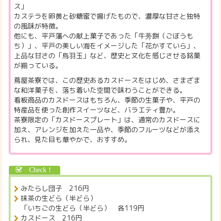
ス」
カステラを卵黄と砂糖蜜で揚げたもので、濃厚な甘さと独特
の風味が特徴。
他にも、平戸藩への献上菓子であった「牛蒡餅（ごぼうも
ち）」、平戸の美しい海をイメージした「花かすていら」、
上品な甘さの「烏羽玉」など、歴史と文化を感じさせる銘菓
が揃っている。
蔦屋茶寮では、この歴史あるカスドースをはじめ、さまざま
な和洋菓子を、落ち着いた空間で味わうことができる。
看板商品のカスドースはもちろん、季節の生菓子や、平戸の
特産品を使った創作スイーツなど、バラエティ豊か。
茶寮限定の「カスドースプレート」は、通常のカスドースに
加え、アレンジを加えた一品や、季節のフルーツなどが添え
られ、見た目も華やかで、おすすめ。
みたらし団子 216円
抹茶の生どら（半どら）
「いちごの生どら（半どら） 各119円
カスドース 216円