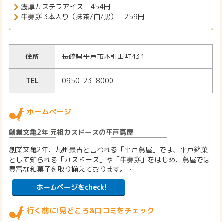
濃厚カステラアイス 454円
牛蒡餅 3本入り（抹茶/白/黒） 259円
住所
長崎県平戸市木引田町431
TEL
0950-23-8000
ホームページ
創業文亀2年 元祖カスドースの平戸蔦屋
創業文亀2年、九州最古と言われる「平戸蔦屋」では、平戸銘菓
として知られる「カスドース」や「牛蒡餅」をはじめ、蔦屋では
豊富な和菓子を取り揃えております。…
ホームページをcheck!
行く前に!見どころ&口コミをチェック