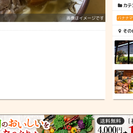
カテ
バナナ
その