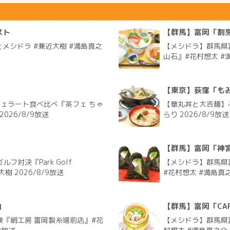
スト
【群馬】富岡「割烹
メシドラ #兼近大樹 #満島真之
【メシドラ】群馬県
山石』#花村想太 #満
【東京】荻窪「も
ジェラート食べ比べ『茶フェ ちゃ
【華丸丼と大吉麺】
026/8/9放送
らり 2026/8/9放送
【群馬】富岡「神
対決『Park Golf
【メシドラ】群馬県
樹 2026/8/9放送
#花村想太 #満島真之
」
【群馬】富岡「CAF
鹸『絹工房 富岡製糸場前店』#花
【メシドラ】群馬県富