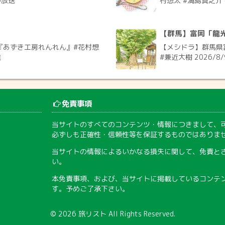
9放送
村想太 #満島真之介 
【群馬】富岡「龍
『あずき工房れんれん』#花村想
【メシドラ】群馬県
送
#兼近大樹 2026/8
免責事項
当サイトのすべてのコンテンツ・情報につきまして、
必ずしも正確性・信頼性等を保証するものではありま
当サイトの情報によるいかなる損失に関して、免責と
い。
本免責事項、および、当サイトに掲載しているコンテ
す。予めご了承下さい。
© 2026
旅リスト
All Rights Reserved.