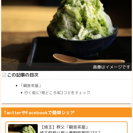
この記事の目次
「観音茶屋」
行く前に!見どころ&口コミをチェック
TwitterやFacebookで簡単シェア
【埼玉】秩父「観音茶屋」
埼玉県秩父郡小鹿野町飯田2357