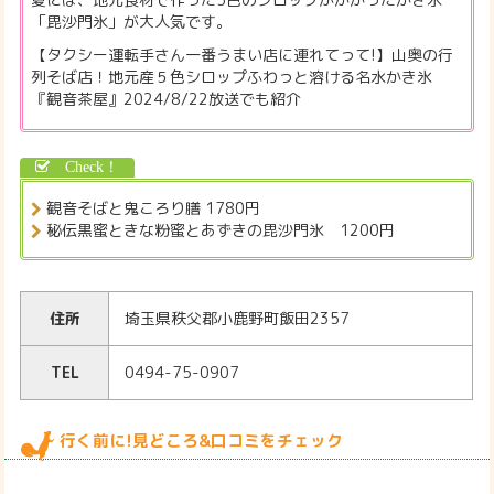
「毘沙門氷」が大人気です。
【タクシー運転手さん一番うまい店に連れてって!】山奥の行
列そば店！地元産５色シロップふわっと溶ける名水かき氷
『観音茶屋』2024/8/22放送でも紹介
観音そばと鬼ころり膳 1780円
秘伝黒蜜ときな粉蜜とあずきの毘沙門氷 1200円
住所
埼玉県秩父郡小鹿野町飯田2357
TEL
0494-75-0907
行く前に!見どころ&口コミをチェック