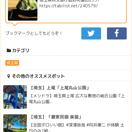
https://tabilist.net/240579/
ブックマークとしてもどうぞ！
カテゴリ
埼玉県
その他のオススメスポット
【埼玉】上尾「上尾丸山公園」
【メシドラ】埼玉県上尾 広大な敷地の総合公園『上
尾丸山公園...
【埼玉】「農家民宿 楽屋」
【全国ボロいい宿】#深澤辰哉 #向井康二 が体験 土
日のみ1組...