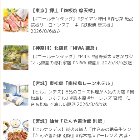
【東京】押上「鉄板焼 摩天楼」
【#ゴールデンタッグ】#ダイアン津田 #森七菜 絶品
鉄板サーロインステーキ『鉄板焼 摩天楼』
2026/8/6放送
【神奈川】北鎌倉「NIWA 鎌倉」
【#ゴールデンタッグ】#MILK #曽野舜太 #さかなク
ン 北鎌倉の隠れ家宿『NIWA 鎌倉』 2026/8/6放送
【宮城】東松島「奥松島レーンホテル」
【ヒルナンデス】8品のコース料理が人気のお宿『奥
松島レーンホテル』#鈴木福 #ヤーレンズ 宮城・仙
台＆松島 で涼しい夏旅 2026/8/6放送
【宮城】仙台「たんや善治郎 別館」
【ヒルナンデス】炭火＆職人手仕込みの絶品牛タン
『たんや善治郎 別館』#鈴木福 #ヤーレンズ 宮城・