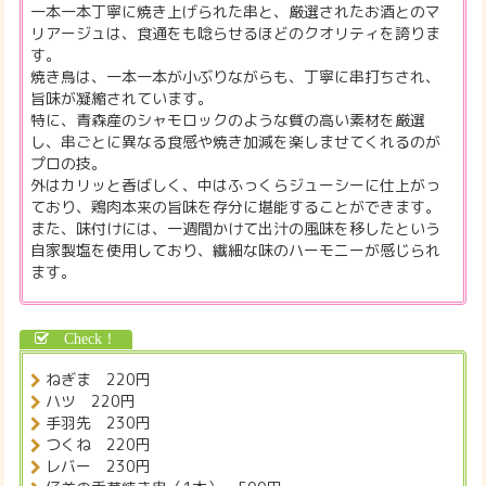
一本一本丁寧に焼き上げられた串と、厳選されたお酒とのマ
リアージュは、食通をも唸らせるほどのクオリティを誇りま
す。
焼き鳥は、一本一本が小ぶりながらも、丁寧に串打ちされ、
旨味が凝縮されています。
特に、青森産のシャモロックのような質の高い素材を厳選
し、串ごとに異なる食感や焼き加減を楽しませてくれるのが
プロの技。
外はカリッと香ばしく、中はふっくらジューシーに仕上がっ
ており、鶏肉本来の旨味を存分に堪能することができます。
また、味付けには、一週間かけて出汁の風味を移したという
自家製塩を使用しており、繊細な味のハーモニーが感じられ
ます。
ねぎま 220円
ハツ 220円
手羽先 230円
つくね 220円
レバー 230円