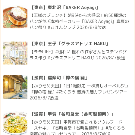
【東京】東北沢「BAKER Aoyagi」
【王様のブランチ】朝9時から大盛況！約50種類の
パンが並ぶ本格ベーカリー『BAKER Aoyagi』真夏の
パン祭り #ごはんクラブ 2026/8/8放送
【東京】王子「グラスアトリエ HAKU」
【ララLIFE】#檀れい 憧れの作家さんとステンドグ
ラス作り『グラスアトリエ HAKU』2026/8/7放送
【滋賀】信楽町「欅の宿 縁」
【かりそめ天国】1日1組限定 一棟貸しオーベルジュ
『欅の宿 縁』#たくろう 滋賀の魅力プレゼンツアー
2026/8/7放送
【滋賀】甲賀「谷町食堂（谷町製麺所）」
【かりそめ天国】甲賀市で愛されるソウルフード
「スヤキ」『谷町食堂（谷町製麺所）』#たくろう
滋賀の魅力プレゼンツアー 2026/8/7放送