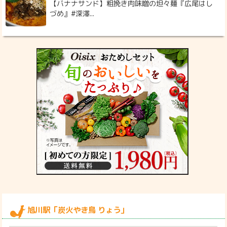
【バナナサンド】粗挽き肉味噌の坦々麺『広尾はし
づめ』#深澤...
旭川駅「炭火やき鳥 りょう」