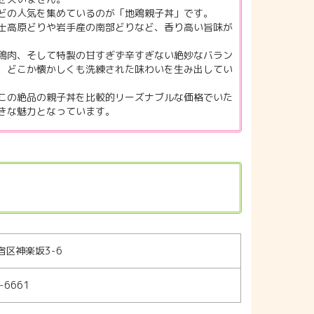
どの人気を集めているのが「地鶏親子丼」です。
士高原どりや岩手産の南部どりなど、香り高い旨味が
鶏肉、そして特製の甘すぎず辛すぎない絶妙なバラン
、どこか懐かしくも洗練された味わいを生み出してい
この絶品の親子丼を比較的リーズナブルな価格でいた
きな魅力となっています。
宿区神楽坂3-6
-6661