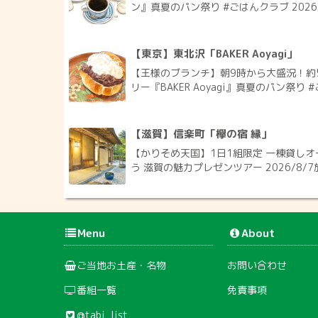
ン』真夏のパン祭り #ごはんクラブ 2026
【東京】東北沢「BAKER Aoyagi」
【王様のブランチ】朝9時から大盛況！約
リー『BAKER Aoyagi』真夏のパン祭り #
【滋賀】信楽町「欅の宿 縁」
【かりそめ天国】1日1組限定 一棟貸しオ
う 滋賀の魅力プレゼンツアー 2026/8/7
Menu
About
ご当地お土産・名物
お問い合わせ
番組一覧
免責事項
@tabi_list