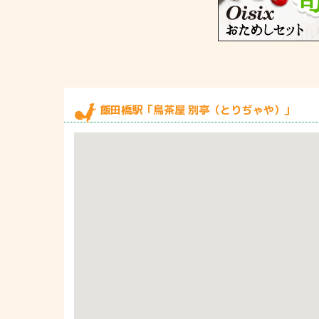
飯田橋駅「鳥茶屋 別亭（とりぢゃや）」