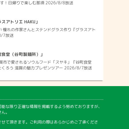
す！日帰りで楽しむ那須 2026/8/8放送
スアトリエ HAKU」
れい 憧れの作家さんとステンドグラス作り『グラスアト
8/7放送
町食堂（谷町製麺所）」
賀市で愛されるソウルフード「スヤキ」『谷町食堂
くろう 滋賀の魅力プレゼンツアー 2026/8/7放送
可能な限り正確な情報を掲載するよう努めておりますが、
せん。
させて頂きます。ご利用の際はあらかじめご了承くださ