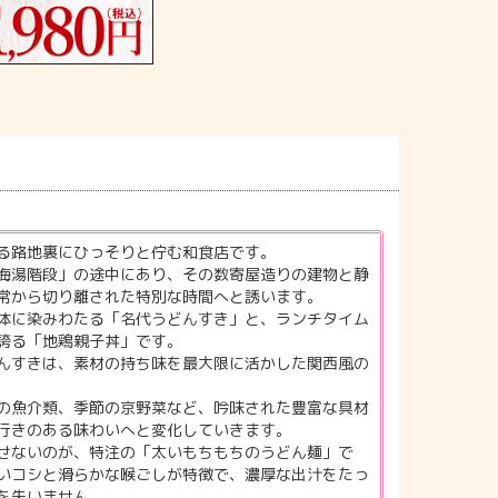
る路地裏にひっそりと佇む和食店です。
海湯階段」の途中にあり、その数寄屋造りの建物と静
常から切り離された特別な時間へと誘います。
体に染みわたる「名代うどんすき」と、ランチタイム
誇る「地鶏親子丼」です。
んすきは、素材の持ち味を最大限に活かした関西風の
の魚介類、季節の京野菜など、吟味された豊富な具材
行きのある味わいへと変化していきます。
せないのが、特注の「太いもちもちのうどん麺」で
いコシと滑らかな喉ごしが特徴で、濃厚な出汁をたっ
を失いません。