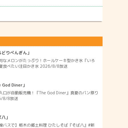
ろどりぺんぎん」
旬なメロンがたっぷり！ホールケーキ型かき氷『いろ
食べたい注目かき氷 2026/8/8放送
od Diner」
口が自動販売機！『The God Diner』真夏のパン祭り
/8/8放送
ば八」
線バスで】栃木の郷土料理 ひたしそば『そば八』#新