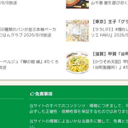
/8/8放送
山千春 夏を遊び尽く
【東京】王子「グラ
50種類のパンが並ぶ本格ベーカ
【ララLIFE】#檀
ごはんクラブ 2026/8/8放送
リエ HAKU』2026/
【滋賀】甲賀「谷
ーベルジュ『欅の宿 縁』#たくろ
【かりそめ天国】甲
放送
（谷町製麺所）』#た
免責事項
当サイトのすべてのコンテンツ・情報につきまして、
必ずしも正確性・信頼性等を保証するものではありま
当サイトの情報によるいかなる損失に関して、免責と
い。