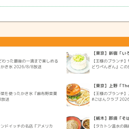
【東京】新宿「い
だわった最後の一滴まで楽しめる
【王様のブランチ】
氷 2026/8/8放送
どりぺんぎん』この夏
【東京】上野「The G
野菜を使ったかき氷『麻布野菜菓
【王様のブランチ】入
8放送
#ごはんクラブ 2026
【栃木】那須「そ
サンドイッチの名店『アメリカ
【タカトシ温水の路