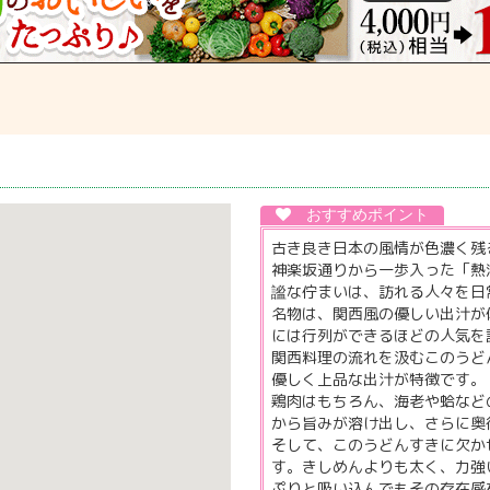
古き良き日本の風情が色濃く残
神楽坂通りから一歩入った「熱
謐な佇まいは、訪れる人々を日
名物は、関西風の優しい出汁が
には行列ができるほどの人気を
関西料理の流れを汲むこのうど
優しく上品な出汁が特徴です。
鶏肉はもちろん、海老や蛤など
から旨みが溶け出し、さらに奥
そして、このうどんすきに欠か
す。きしめんよりも太く、力強
ぷりと吸い込んでもその存在感