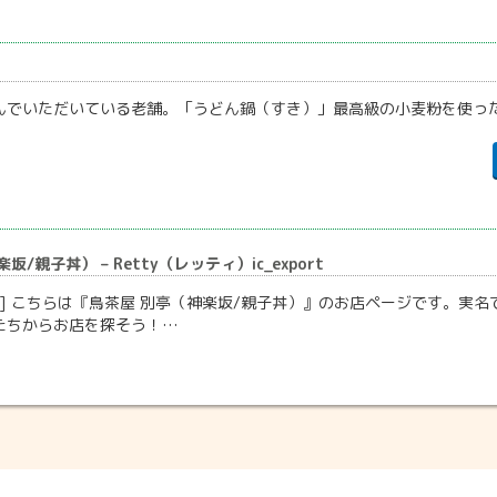
んでいただいている老舗。「うどん鍋（すき）」最高級の小麦粉を使っ
/親子丼） – Retty（レッティ）ic_export
] こちらは『鳥茶屋 別亭（神楽坂/親子丼）』のお店ページです。実名で
たちからお店を探そう！…