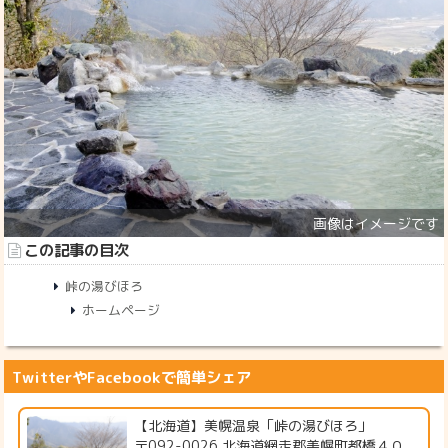
この記事の目次
峠の湯びほろ
ホームページ
TwitterやFacebookで簡単シェア
【北海道】美幌温泉「峠の湯びほろ」
〒092-0026 北海道網走郡美幌町都橋４０