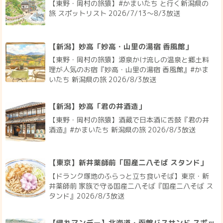
【東野・岡村の旅猿】#かまいたち と行く新潟県の
旅 スポットリスト 2026/7/13〜8/3放送
【新潟】妙高「妙高・山里の湯宿 香風館」
【東野・岡村の旅猿】源泉かけ流しの温泉と郷土料
理が人気のお宿『妙高・山里の湯宿 香風館』#かま
いたち 新潟県の旅 2026/8/3放送
【新潟】妙高「君の井酒造」
【東野・岡村の旅猿】酒蔵で日本酒に舌鼓『君の井
酒造』#かまいたち 新潟県の旅 2026/8/3放送
【東京】新井薬師前「国産二八そば スタンド」
【ドランク塚地のふらっと立ち食いそば】東京・新
井薬師前 家族で守る国産二八そば『国産二八そば ス
タンド』2026/8/3放送
【帰れマンデー】北海道・函館バスサンド スポッ