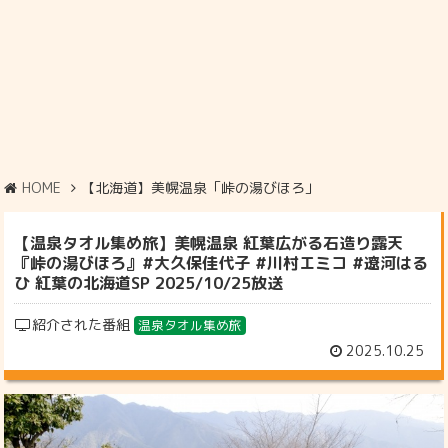
HOME
【北海道】美幌温泉「峠の湯びほろ」
【温泉タオル集め旅】美幌温泉 紅葉広がる石造り露天
『峠の湯びほろ』#大久保佳代子 #川村エミコ #遼河はる
ひ 紅葉の北海道SP 2025/10/25放送
紹介された番組
温泉タオル集め旅
2025.10.25