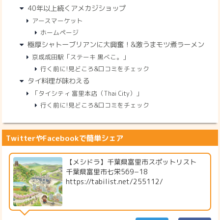
40年以上続くアメカジショップ
アースマーケット
ホームページ
極厚シャトーブリアンに大興奮！&激うまモツ煮ラーメン
京成成田駅「ステーキ 黒べこ。」
行く前に!見どころ&口コミをチェック
タイ料理が味わえる
「タイシティ 富里本店（Thai City）」
行く前に!見どころ&口コミをチェック
TwitterやFacebookで簡単シェア
【メシドラ】千葉県富里市スポットリスト
千葉県富里市七栄569−18
https://tabilist.net/255112/