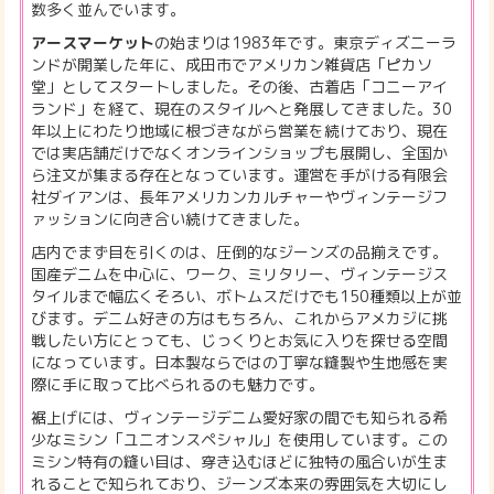
数多く並んでいます。
アースマーケット
の始まりは1983年です。東京ディズニーラ
ンドが開業した年に、成田市でアメリカン雑貨店「ピカソ
堂」としてスタートしました。その後、古着店「コニーアイ
ランド」を経て、現在のスタイルへと発展してきました。30
年以上にわたり地域に根づきながら営業を続けており、現在
では実店舗だけでなくオンラインショップも展開し、全国か
ら注文が集まる存在となっています。運営を手がける有限会
社ダイアンは、長年アメリカンカルチャーやヴィンテージフ
ァッションに向き合い続けてきました。
店内でまず目を引くのは、圧倒的なジーンズの品揃えです。
国産デニムを中心に、ワーク、ミリタリー、ヴィンテージス
タイルまで幅広くそろい、ボトムスだけでも150種類以上が並
びます。デニム好きの方はもちろん、これからアメカジに挑
戦したい方にとっても、じっくりとお気に入りを探せる空間
になっています。日本製ならではの丁寧な縫製や生地感を実
際に手に取って比べられるのも魅力です。
裾上げには、ヴィンテージデニム愛好家の間でも知られる希
少なミシン「ユニオンスペシャル」を使用しています。この
ミシン特有の縫い目は、穿き込むほどに独特の風合いが生ま
れることで知られており、ジーンズ本来の雰囲気を大切にし