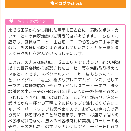
食べログでcheck!
京成成田駅から少し離れた富里市日吉台に、素敵な
ボン・カ
フェー
という自家焙煎の珈琲専門店があります。こちらのお
店では、良質なコーヒー生豆を一つ一つ心を込めて丁寧に焙
煎し、お客様に心ゆくまで満足していただくことを一番に考
えて日々お店を営んでいらっしゃいます。
このお店の大きな魅力は、成田エリアでも珍しい、約30種類
以上の世界各地から厳選されたコーヒー豆を常時取り揃えて
いるところです。スペシャルティコーヒーはもちろんのこ
と、ハイグレードな豆、希少なプレミアムビーンズ、そして
一部には有機栽培の豆やカフェインレスコーヒーまで、様々
な種類の中からその日の気分にぴったりの一杯を選べるのが
うれしいですね。珈琲の淹れ方にもこだわりがあり、注文を
受けてから一杯ずつ丁寧にネルドリップで淹れてくださいま
す。ペーパードリップも選べますので、お好みの淹れ方で香
り高い一杯を味わうことができます。また、お店では個人の
お客様だけでなく、法人のお客様向けに業務用コーヒーの販
売や、そのお店だけのオリジナルブレンドコーヒーを作るサ