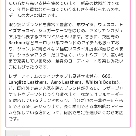
たい方から高い支持を集めています。新品の状態だけでな
く、年月を重ねながら育てていく楽しさを感じられるのも、
デニムの大きな魅力です。
取り扱いブランドも非常に豊富で、
ホワイツ
、
ウェスコ
、
ト
イズマッコイ
、
シュガーケーン
をはじめ、アメリカンカジュ
アルを代表するブランドがそろいます。さらに、英国発の
Barbour
などヨーロッパ系ブランドのアイテムも扱ってお
り、ジャンルに縛られない幅広いスタイル提案が感じられま
す。シャツやアウターだけでなく、ハットやブーツ、革小物
まで充実しているため、全身のコーディネートを楽しみたい
方にもぴったりです。
レザーアイテムのラインナップも見逃せません。
666
、
Langlitz Leathers
、
Aero Leathers
、
White’s Boots
な
ど、国内外で高い人気を誇るブランドがそろい、レザージャ
ケットやブーツをじっくり選べます。なかにはフルオーダー
に対応しているブランドもあり、自分だけの一着や一足を形
にできる楽しみがあります。長く愛用できる本格的なアイテ
ムを探している方にとって、何度でも足を運びたくなるお店
です。