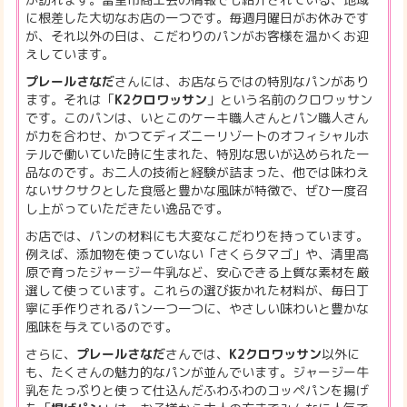
に根差した大切なお店の一つです。毎週月曜日がお休みです
が、それ以外の日は、こだわりのパンがお客様を温かくお迎
えしています。
プレールさなだ
さんには、お店ならではの特別なパンがあり
ます。それは「
K2クロワッサン
」という名前のクロワッサン
です。このパンは、いとこのケーキ職人さんとパン職人さん
が力を合わせ、かつてディズニーリゾートのオフィシャルホ
テルで働いていた時に生まれた、特別な思いが込められた一
品なのです。お二人の技術と経験が詰まった、他では味わえ
ないサクサクとした食感と豊かな風味が特徴で、ぜひ一度召
し上がっていただきたい逸品です。
お店では、パンの材料にも大変なこだわりを持っています。
例えば、添加物を使っていない「さくらタマゴ」や、清里高
原で育ったジャージー牛乳など、安心できる上質な素材を厳
選して使っています。これらの選び抜かれた材料が、毎日丁
寧に手作りされるパン一つ一つに、やさしい味わいと豊かな
風味を与えているのです。
さらに、
プレールさなだ
さんでは、
K2クロワッサン
以外に
も、たくさんの魅力的なパンが並んでいます。ジャージー牛
乳をたっぷりと使って仕込んだふわふわのコッペパンを揚げ