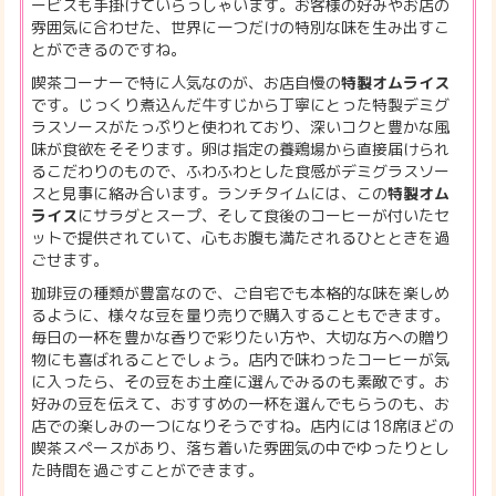
ービスも手掛けていらっしゃいます。お客様の好みやお店の
雰囲気に合わせた、世界に一つだけの特別な味を生み出すこ
とができるのですね。
喫茶コーナーで特に人気なのが、お店自慢の
特製オムライス
です。じっくり煮込んだ牛すじから丁寧にとった特製デミグ
ラスソースがたっぷりと使われており、深いコクと豊かな風
味が食欲をそそります。卵は指定の養鶏場から直接届けられ
るこだわりのもので、ふわふわとした食感がデミグラスソー
スと見事に絡み合います。ランチタイムには、この
特製オム
ライス
にサラダとスープ、そして食後のコーヒーが付いたセ
ットで提供されていて、心もお腹も満たされるひとときを過
ごせます。
珈琲豆の種類が豊富なので、ご自宅でも本格的な味を楽しめ
るように、様々な豆を量り売りで購入することもできます。
毎日の一杯を豊かな香りで彩りたい方や、大切な方への贈り
物にも喜ばれることでしょう。店内で味わったコーヒーが気
に入ったら、その豆をお土産に選んでみるのも素敵です。お
好みの豆を伝えて、おすすめの一杯を選んでもらうのも、お
店での楽しみの一つになりそうですね。店内には18席ほどの
喫茶スペースがあり、落ち着いた雰囲気の中でゆったりとし
た時間を過ごすことができます。