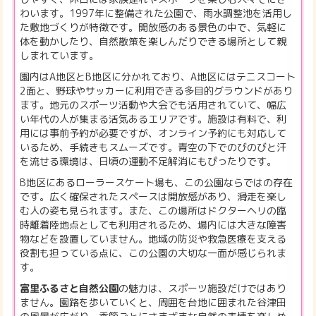
わいます。1997年に整備された公園で、雨水調整池を活用し
た敷地づくりが特徴です。開放感のある景色の中で、気軽に
体を動かしたり、自然散策を楽しんだりできる場所として親
しまれています。
園内はA地区とB地区に分かれており、A地区にはテニスコート
2面と、野球やサッカーに利用できる多目的グラウンドがあり
ます。地元のスポーツ活動や大会でも活用されていて、幅広
い年代の人が集まる活気あるエリアです。施設は有料で、利
用には事前予約が必要ですが、オンライン予約にも対応して
いるため、手続きもスムーズです。青空の下でのびのびと汗
を流せる環境は、日頃の運動不足解消にもぴったりです。
B地区にあるローラースケート場も、この公園ならではの存在
です。広く確保されたスペースは開放感があり、滑走を楽し
む人の姿も見られます。また、この場所はドクターヘリの臨
時離着陸地点としても利用されるため、場内には大きな障害
物などを設置していません。地域の防災や救急医療を支える
役割も担っている点に、この公園の大切な一面が感じられま
す。
富里ふるさと自然公園
の魅力は、スポーツ施設だけではあり
ません。園路を歩いていくと、周囲を台地に囲まれた谷津田