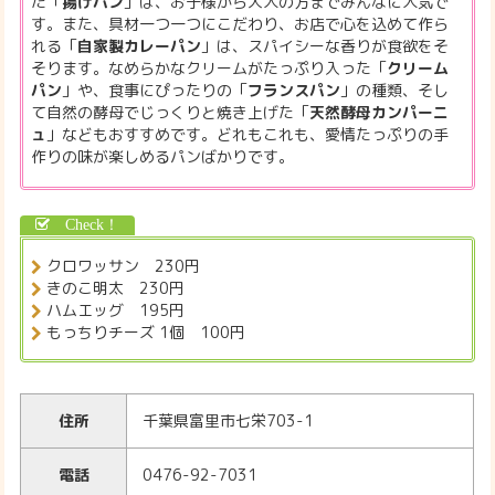
た「
揚げパン
」は、お子様から大人の方までみんなに人気で
す。また、具材一つ一つにこだわり、お店で心を込めて作ら
れる「
自家製カレーパン
」は、スパイシーな香りが食欲をそ
そります。なめらかなクリームがたっぷり入った「
クリーム
パン
」や、食事にぴったりの「
フランスパン
」の種類、そし
て自然の酵母でじっくりと焼き上げた「
天然酵母カンパーニ
ュ
」などもおすすめです。どれもこれも、愛情たっぷりの手
作りの味が楽しめるパンばかりです。
クロワッサン 230円
きのこ明太 230円
ハムエッグ 195円
もっちりチーズ 1個 100円
住所
千葉県富里市七栄703-1
電話
0476-92-7031