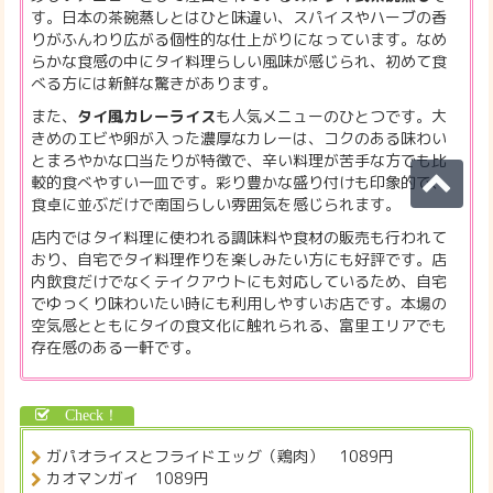
す。日本の茶碗蒸しとはひと味違い、スパイスやハーブの香
りがふんわり広がる個性的な仕上がりになっています。なめ
らかな食感の中にタイ料理らしい風味が感じられ、初めて食
べる方には新鮮な驚きがあります。
また、
タイ風カレーライス
も人気メニューのひとつです。大
きめのエビや卵が入った濃厚なカレーは、コクのある味わい
とまろやかな口当たりが特徴で、辛い料理が苦手な方でも比
較的食べやすい一皿です。彩り豊かな盛り付けも印象的で、
食卓に並ぶだけで南国らしい雰囲気を感じられます。
店内ではタイ料理に使われる調味料や食材の販売も行われて
おり、自宅でタイ料理作りを楽しみたい方にも好評です。店
内飲食だけでなくテイクアウトにも対応しているため、自宅
でゆっくり味わいたい時にも利用しやすいお店です。本場の
空気感とともにタイの食文化に触れられる、富里エリアでも
存在感のある一軒です。
ガパオライスとフライドエッグ（鶏肉） 1089円
カオマンガイ 1089円