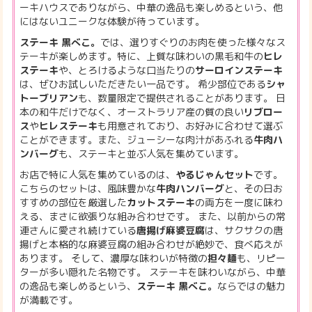
ーキハウスでありながら、中華の逸品も楽しめるという、他
にはないユニークな体験が待っています。
ステーキ 黒べこ。
では、選りすぐりのお肉を使った様々なス
テーキが楽しめます。特に、上質な味わいの黒毛和牛の
ヒレ
ステーキ
や、とろけるような口当たりの
サーロインステーキ
は、ぜひお試しいただきたい一品です。 希少部位である
シャ
トーブリアン
も、数量限定で提供されることがあります。 日
本の和牛だけでなく、オーストラリア産の質の良い
リブロー
ス
や
ヒレステーキ
も用意されており、お好みに合わせて選ぶ
ことができます。また、ジューシーな肉汁があふれる
牛肉ハ
ンバーグ
も、ステーキと並ぶ人気を集めています。
お店で特に人気を集めているのは、
やるじゃんセット
です。
こちらのセットは、風味豊かな
牛肉ハンバーグ
と、その日お
すすめの部位を厳選した
カットステーキ
の両方を一度に味わ
える、まさに欲張りな組み合わせです。 また、以前からの常
連さんに愛され続けている
唐揚げ麻婆豆腐
は、サクサクの唐
揚げと本格的な麻婆豆腐の組み合わせが絶妙で、食べ応えが
あります。 そして、濃厚な味わいが特徴の
担々麺
も、リピー
ターが多い隠れた名物です。 ステーキを味わいながら、中華
の逸品も楽しめるという、
ステーキ 黒べこ。
ならではの魅力
が満載です。