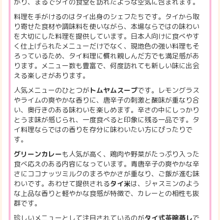
がり、まるでタイの食堂を訪れたような空気に包まれます。
料理を手がけるのはタイ出身のシェフたちです。タイから取
り寄せた食材や調味料を使いながら、本場ならではの味わい
を大切にした料理を提供しています。日本人向けに食べやす
く仕上げられたメニューだけでなく、現地色の強い料理もそ
ろっているため、タイ料理に慣れ親しんだ方でも満足感があ
ります。メニュー数も豊富で、何度訪れても新しい味に出会
える楽しさがあります。
人気メニューのひとつが
トムヤムスープ
です。レモングラス
やライムの爽やかな香りに、唐辛子の刺激と酸味が重なり合
い、奥行きのある味わいを楽しめます。辛さの中にしっかり
とうま味が感じられ、一度食べると印象に残る一品です。タ
イ料理ならではの香りを存分に味わいたい方にぴったりで
す。
グリーンカレー
も人気が高く、鶏肉や野菜がたっぷり入った
食べ応えのある内容になっています。青唐辛子の爽やかな辛
さにココナッツミルクのまろやかさが重なり、ご飯が進む味
わいです。あわせて提供される
タイ米
は、ジャスミンのよう
な上品な香りと軽やかな食感が特徴で、カレーとの相性も抜
群です。
珍しいメニューとして注目されているのが
タイ式茶碗蒸し
で