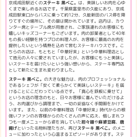
京成成田駅近くの
ステーキ 黒べこ。
は、美味しいお肉を心ゆ
くまで楽しめるお店です。千葉県富里市の久能にあり、京成
成田駅東口からバスに乗って約12分、久能新田のバス停を降
りてすぐの場所に、その扉は開かれています。店内は、カウ
ンター席とテーブル席が用意され、ご家族連れのお客様にも
嬉しいキッズコーナーもございます。肉の卸業者として40年
もの長い経験を持つプロの料理人が、お客様に最高のお肉を
提供したいという情熱を込めて営むステーキハウスです。こ
ちらのお店は、もともと「中華好来」という中華料理店とし
て地元の人々に愛されていましたが、お客様にもっと美味し
いステーキを届けたいという強い想いから、ステーキ専門店
として新たに生まれ変わりました。
ステーキ 黒べこ。
の大きな魅力は、肉のプロフェッショナル
であるシェフが「安くて柔らかくて美味しいステーキ」を届
けることにこだわっている点です。「真心を鉄板に乗せて」
というお店の理念のもと、日々お客様に喜んでいただけるよ
う、お肉選びから調理まで、一切の妥協なく手間暇をかけて
います。 また、以前の中華料理店「中華好来」時代からの根
強いファンのお客様からのたくさんの声に応え、惜しまれつ
つも一度メニューから姿を消していた
担々麺
や
麻婆豆腐
、
唐
揚げ
といった名物料理たちが、再び
ステーキ 黒べこ。
のメニ
ューに加わったという心温まるエピソードがあります。ステ