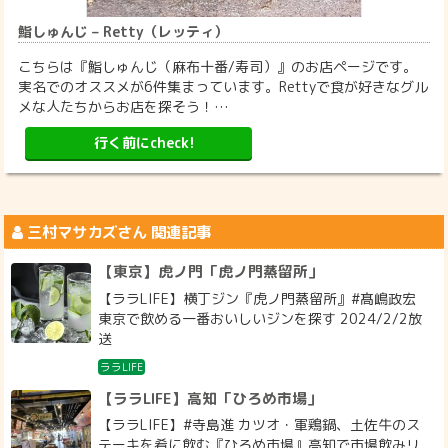
鮨しゅんじ – Retty（レッティ）
こちらは『鮨しゅんじ（麻布十番/寿司）』のお店ページです。
実名でのオススメが6件集まっています。Rettyで食が好きなグル
メな人たちからお店を探そう！…
行く前にcheck!
三村マサカズ
さん 関連記事
【東京】虎ノ門「虎ノ門蒸留所」
【ララLIFE】横丁ジン『虎ノ門蒸留所』#髙嶋政宏
東京で飲める一番おいしいジンを探す 2024/2/2放
送
ララLIFE
【ララLIFE】高知「ひろめ市場」
【ララLIFE】#寺島進 カツオ・軍鶏鍋、土佐牛のス
テーキを肴に飲む『ひろめ市場』高知で市場飲みリ