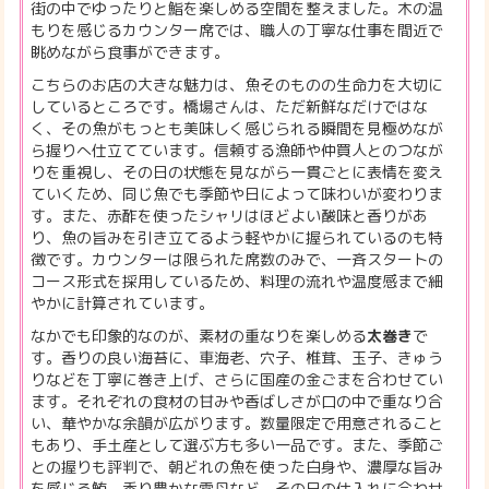
街の中でゆったりと鮨を楽しめる空間を整えました。木の温
もりを感じるカウンター席では、職人の丁寧な仕事を間近で
眺めながら食事ができます。
こちらのお店の大きな魅力は、魚そのものの生命力を大切に
しているところです。橋場さんは、ただ新鮮なだけではな
く、その魚がもっとも美味しく感じられる瞬間を見極めなが
ら握りへ仕立てています。信頼する漁師や仲買人とのつなが
りを重視し、その日の状態を見ながら一貫ごとに表情を変え
ていくため、同じ魚でも季節や日によって味わいが変わりま
す。また、赤酢を使ったシャリはほどよい酸味と香りがあ
り、魚の旨みを引き立てるよう軽やかに握られているのも特
徴です。カウンターは限られた席数のみで、一斉スタートの
コース形式を採用しているため、料理の流れや温度感まで細
やかに計算されています。
なかでも印象的なのが、素材の重なりを楽しめる
太巻き
で
す。香りの良い海苔に、車海老、穴子、椎茸、玉子、きゅう
りなどを丁寧に巻き上げ、さらに国産の金ごまを合わせてい
ます。それぞれの食材の甘みや香ばしさが口の中で重なり合
い、華やかな余韻が広がります。数量限定で用意されること
もあり、手土産として選ぶ方も多い一品です。また、季節ご
との握りも評判で、朝どれの魚を使った白身や、濃厚な旨み
を感じる鮪、香り豊かな雲丹など、その日の仕入れに合わせ