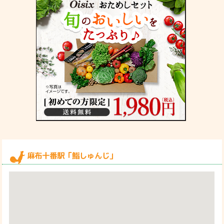
麻布十番駅「鮨しゅんじ」