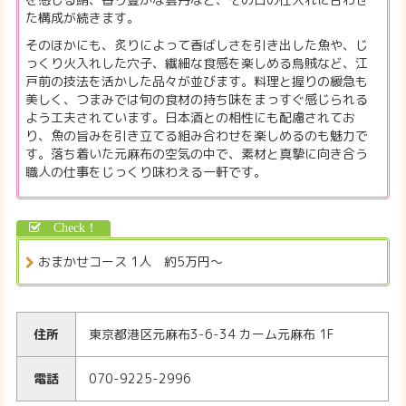
た構成が続きます。
そのほかにも、炙りによって香ばしさを引き出した魚や、じ
っくり火入れした穴子、繊細な食感を楽しめる烏賊など、江
戸前の技法を活かした品々が並びます。料理と握りの緩急も
美しく、つまみでは旬の食材の持ち味をまっすぐ感じられる
よう工夫されています。日本酒との相性にも配慮されてお
り、魚の旨みを引き立てる組み合わせを楽しめるのも魅力で
す。落ち着いた元麻布の空気の中で、素材と真摯に向き合う
職人の仕事をじっくり味わえる一軒です。
おまかせコース 1人 約5万円〜
住所
東京都港区元麻布3-6-34 カーム元麻布 1F
電話
070-9225-2996