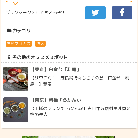
ブックマークとしてもどうぞ！
カテゴリ
三村マサカズ
港区
その他のオススメスポット
【東京】白金台「利庵」
【ザワつく！一茂良純時々ちさ子の会 白金台 利
庵 】蕎麦...
【東京】新橋「らかんか」
【王様のブランチ らかんか】吉田羊＆磯村勇斗買い
物の達人 ...