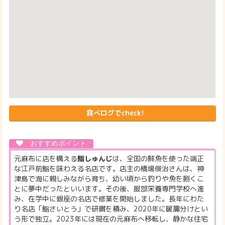
食べログでcheck!
元麻布に店を構える
鮨しゅんじ
は、全国の鮮魚を使った端正
な江戸前鮨を味わえる名店です。店主の橋場俊治さんは、神
津島で海に親しみながら育ち、幼い頃から釣りや魚を捌くこ
とに夢中だったといいます。その後、服部栄養専門学校へ進
み、在学中に銀座の名店で修業を開始しました。長年にわた
り名店「鮨さいとう」で研鑽を積み、2020年に暖簾分けとい
う形で独立。2023年には現在の元麻布へ移転し、静かな住宅