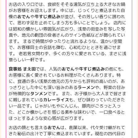
お店の入り口では、食欲をそそる湯気が立ち上る大きなお鍋
がお客様をお迎えします。中には、じっくりと煮込まれた自
慢の
おでん
や
牛すじ煮込み
が並び、その芳しい香りに誘われ
て、思わず足を止めてしまう方も多いことでしょう。 店内に
は昭和の懐かしい雰囲気が広がり、浅草の街並みを写した写
真や、地元の劇団の役者さんのサイン色紙などが飾られてい
ます。 まるで時間がゆったりと流れるような、温かい空間
で、お客様同士の会話も弾む、心和むひとときを過ごせま
す。 老若男女問わず、多くの方々に愛されている、まさに浅
草らしい一軒です。
食事処 まえ田
では、人気の
おでん
や
牛すじ煮込み
の他にも、
お客様に長く愛されているお料理がたくさんあります。特
に、食通の多い浅草の地元の方々からも評判の高いのが、あ
っさりとした中にも深い旨みのある
ラーメン
や、野菜の甘み
が特徴的な
タンメン
です。 また、お子様から大人まで皆さま
に親しまれている
カレーライス
も、ぜひ味わっていただきた
い一品です。じゃがいもやにんじん、豚肉がごろっと入っ
た、どこか懐かしさを感じる素朴な味わいで、一口食べると
ほっとするような安心感が広がります。
お店の顔とも言える
おでん
は、創業以来、代々受け継がれて
きた秘伝の出汁で丁寧に煮込まれています。現在の四代目の