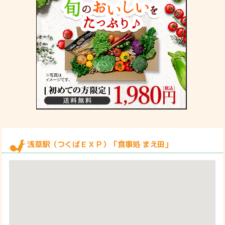
浅草駅（つくばＥＸＰ）「食事処 まえ田」