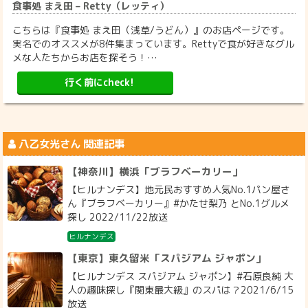
食事処 まえ田 – Retty（レッティ）
こちらは『食事処 まえ田（浅草/うどん）』のお店ページです。
実名でのオススメが8件集まっています。Rettyで食が好きなグル
メな人たちからお店を探そう！…
行く前にcheck!
八乙女光
さん 関連記事
【神奈川】横浜「ブラフベーカリー」
【ヒルナンデス】地元民おすすめ人気No.1パン屋さ
ん『ブラフベーカリー』#かたせ梨乃 とNo.1グルメ
探し 2022/11/22放送
ヒルナンデス
【東京】東久留米「スパジアム ジャポン」
【ヒルナンデス スパジアム ジャポン】#石原良純 大
人の趣味探し『関東最大級』のスパは？2021/6/15
放送