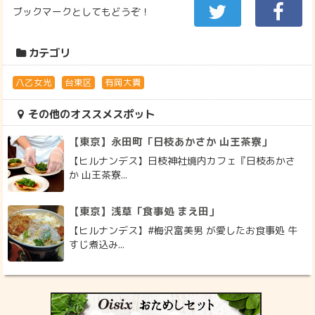
ブックマークとしてもどうぞ！
カテゴリ
八乙女光
台東区
有岡大貴
その他のオススメスポット
【東京】永田町「日枝あかさか 山王茶寮」
【ヒルナンデス】日枝神社境内カフェ『日枝あかさ
か 山王茶寮...
【東京】浅草「食事処 まえ田」
【ヒルナンデス】#梅沢富美男 が愛したお食事処 牛
すじ煮込み...