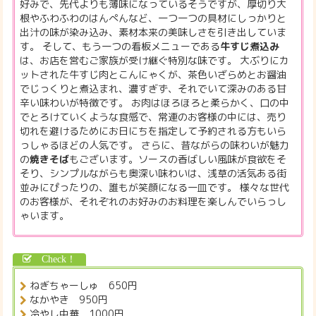
好みで、先代よりも薄味になっているそうですが、厚切り大
根やふわふわのはんぺんなど、一つ一つの具材にしっかりと
出汁の味が染み込み、素材本来の美味しさを引き出していま
す。 そして、もう一つの看板メニューである
牛すじ煮込み
は、お店を営むご家族が受け継ぐ特別な味です。 大ぶりにカ
ットされた牛すじ肉とこんにゃくが、茶色いざらめとお醤油
でじっくりと煮込まれ、濃すぎず、それでいて深みのある甘
辛い味わいが特徴です。 お肉はほろほろと柔らかく、口の中
でとろけていくような食感で、常連のお客様の中には、売り
切れを避けるためにお日にちを指定して予約される方もいら
っしゃるほどの人気です。 さらに、昔ながらの味わいが魅力
の
焼きそば
もございます。ソースの香ばしい風味が食欲をそ
そり、シンプルながらも奥深い味わいは、浅草の活気ある街
並みにぴったりの、誰もが笑顔になる一皿です。 様々な世代
のお客様が、それぞれのお好みのお料理を楽しんでいらっし
ゃいます。
ねぎちゃーしゅ 650円
なかやき 950円
冷やし中華 1000円