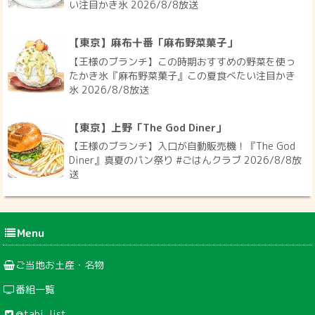
い注目かき氷 2026/8/8放送
【東京】麻布十番「麻布野菜菓子」
【王様のブランチ】この時期おすすめの野菜を使っ
たかき氷『麻布野菜菓子』この夏食べたい注目かき
氷 2026/8/8放送
【東京】上野「The God Diner」
【王様のブランチ】入口が自動販売機！『The God
Diner』真夏のパン祭り #ごはんクラブ 2026/8/8放
送
Menu
ご当地お土産・名物
番組一覧
@tabi_list