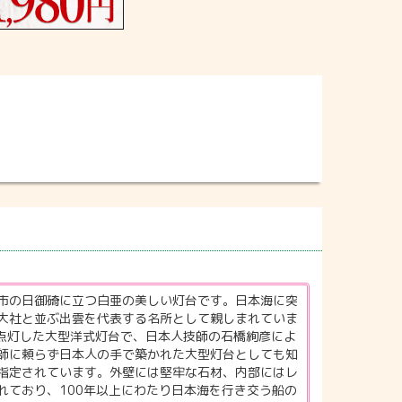
市の日御碕に立つ白亜の美しい灯台です。日本海に突
大社と並ぶ出雲を代表する名所として親しまれていま
初点灯した大型洋式灯台で、日本人技師の石橋絢彦によ
師に頼らず日本人の手で築かれた大型灯台としても知
指定されています。外壁には堅牢な石材、内部にはレ
れており、100年以上にわたり日本海を行き交う船の