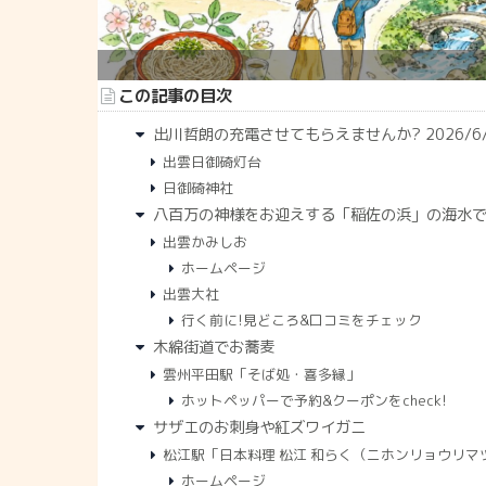
この記事の目次
出川哲朗の充電させてもらえませんか? 2026/6
出雲日御碕灯台
日御碕神社
八百万の神様をお迎えする「稲佐の浜」の海水
出雲かみしお
ホームページ
出雲大社
行く前に!見どころ&口コミをチェック
木綿街道でお蕎麦
雲州平田駅「そば処・喜多縁」
ホットペッパーで予約&クーポンをcheck!
サザエのお刺身や紅ズワイガニ
松江駅「日本料理 松江 和らく（ニホンリョウリマ
ホームページ