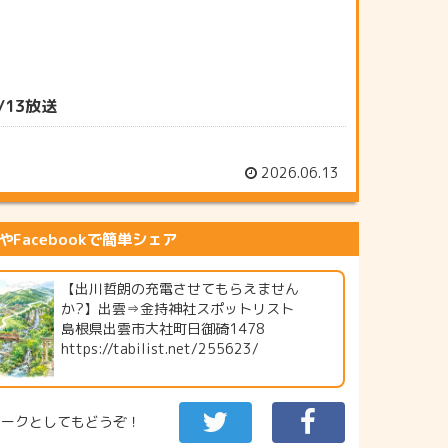
13放送
2026.06.13
erやFacebookで簡単シェア
【出川哲朗の充電させてもらえません
か?】出雲⇒金持神社スポットリスト
島根県出雲市大社町日御碕1478
https://tabilist.net/255623/
マークとしてもどうぞ！