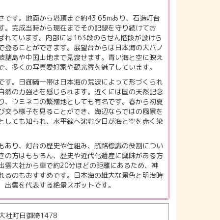
です。地面から塔頂まで約43.65mあり、石造灯台
す。完成当時から現在までその記録を守り続けてお
ばれています。内部には163段のらせん階段が設けら
で登ることができます。展望台からは日本海の大パノ
岐諸島や中国山地まで見渡せます。青い海と空に映え
で、多くの写真愛好家や観光客を魅了しています。
です。日御碕一帯は日本海の荒波によって形づくられ
自然の力強さを感じられます。近くには国の天然記念
り、ウミネコの繁殖地としても有名です。春から初夏
び交う様子を見ることができ、海辺ならではの風景を
としても知られ、水平線へ沈む夕日が海と空を赤く染
もあり、灯台の歴史や仕組み、航路標識の役割につい
きの方はもちろん、歴史や近代化遺産に興味がある方
出雲大社から車で約20分ほどの距離にあるため、神
れるのもおすすめです。日本海の雄大な景色と明治時
、出雲を代表する絶景スポットです。
大社町日御碕1478