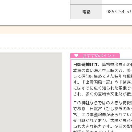
電話
0853-54-53
日御碕神社
は、島根県出雲市の
本海の青い海と空に映える、美
して信仰を集めてきた特別な場
す。『出雲国風土記』や『延喜
にはすでに広く知られた聖地で
され、多くの宝物や文化財が伝
この神社ならではの大きな特徴
である「日沉宮（ひしずみのみ
宮」には素盞嗚尊が祀られてい
受け継がれており、太陽が昇る
点も大きな魅力です。夕日の聖