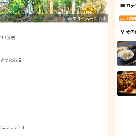
カテ
出川哲
その
/13放送
で造ったお塩
ツエワラク）」