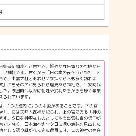
41
日御碕に鎮座する古社で、鮮やかな朱塗りの社殿が日
しい神社です。古くから「日の本の夜を守る神社」と
所で、出雲大社とあわせて参拝する人も多く訪れま
式』にもその名が見られる歴史ある神社で、平安時代
した。戦国時代以降は朝廷や武将たちからも厚く崇敬
えられています。
は、1つの境内に2つの本殿があることです。下の宮
や）」には天照大御神が祀られ、上の宮である「神の
ます。夕日を神聖なものとして敬う出雲独自の信仰が
東ではなく、日本海へ沈む夕日に深い意味を見出した
地として語り継がれてきた背景には、この神社の存在