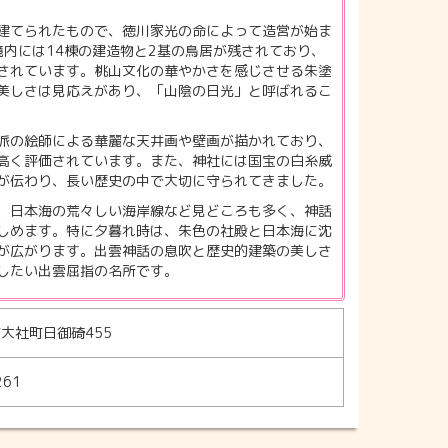
建てられたもので、徳川家光の命によって造営が始ま
境内には14棟の建造物と2基の鳥居が残されており、
されています。桃山文化の華やかさを感じさせる朱塗
美しさは見応えがあり、「山陰の日光」と呼ばれるこ
派の絵師による華麗な天井画や壁画が描かれており、
高く評価されています。また、神社には国宝の白糸威
が伝わり、長い歴史の中で大切に守られてきました。
、日本海の荒々しい海岸線など見どころも多く、神話
しめます。特に夕暮れ時は、朱色の社殿と日本海に沈
が広がります。出雲神話の息吹と歴史的建築の美しさ
したい出雲屈指の名所です。
大社町日御碕455
261