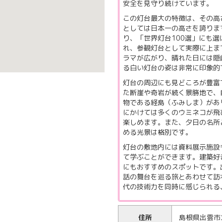
安全を見守り続けています。
この灯台最大の特徴は、その高さ
としては日本一の高さを誇りま
り、「世界灯台100選」にも選
れ、参観灯台として実際に上ま
ラマが広がり、晴れた日には隠
る白い灯台の姿は非常に印象的
灯台の周辺にも見どころが豊富
た断崖や奇岩が続く景勝地で、
物である経島（ふみしま）があ
にかけては多くのウミネコが飛
楽しめます。また、夕日の名所
める光景は格別です。
灯台の敷地内には資料展示施設
て学ぶことができます。建築好
にもおすすめのスポットです。
話の舞台を巡る旅とあわせて訪
代の技術力を同時に感じられる
住所
島根県出雲市