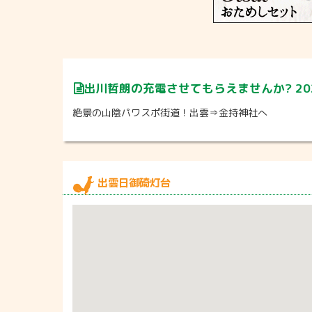
出川哲朗の充電させてもらえませんか? 202
絶景の山陰パワスポ街道！出雲⇒金持神社へ
出雲日御碕灯台