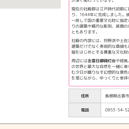
が深く関わっています。
現在の社殿群は江戸時代初期に
り、1644年に完成しました。
一括して国の重要文化財に指定
りの建築や精巧な彫刻、装飾の
ともあります。
社殿の内部には、狩野派や土佐
建築だけでなく美術的な価値も
鎧をはじめとする貴重な文化財
周辺には
出雲日御碕灯台
や経島
の世界と雄大な自然を一緒に楽
む夕日が織りなす幻想的な景色
を感じながら、ゆっくりと参拝
住所
島根県出雲市
電話
0853-54-5