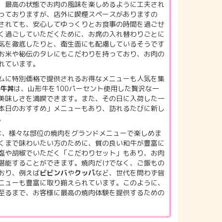
、最高の状態でお肉の風味を楽しめるように工夫され
っておりますが、店外に喫煙スペースがありますの
されても、安心してゆっくりとお食事の時間を過ごせ
く過ごしていただくために、お席の入れ替わりごとに
気を徹底したりと、衛生面にも配慮しているそうです
お米や秘伝のタレにもこだわりを持っており、お肉の
れています。
ムに特別価格で提供されるお得なメニューも人気を集
和牛丼
は、山形牛を100パーセント使用した贅沢な一
美味しさを満喫できます。また、その日に入荷した一
本日のおすすめ」メニューもあり、訪れるたびに新し
。
は、様々な部位の焼肉をグランドメニューで楽しめま
くまで味わいたい方のために、質の良い和牛が豊富に
塩や胡椒でいただく「こだわりセット」もあり、お肉
堪能することができます。焼肉だけでなく、ご飯もの
おり、例えば
ビビンバ
や
クッパ
など、世代を問わず皆
ニューも豊富に取り揃えられています。このように、
至るまで、お客様に最高の焼肉体験を提供するための