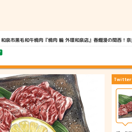
和泉市黒毛和牛焼肉『焼肉 輪 外環和泉店』春爛漫の関西！奈良⇒
?
Twitt