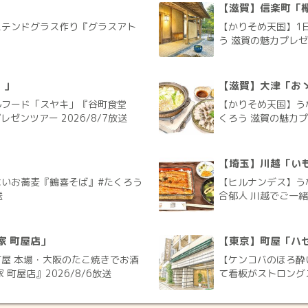
」
【滋賀】信楽町「欅
とステンドグラス作り『グラスアト
【かりそめ天国】1
う 滋賀の魅力プレゼン
）」
【滋賀】大津「お
ルフード「スヤキ」『谷町食堂
【かりそめ天国】う
ゼンツアー 2026/8/7放送
くろう 滋賀の魅力プレ
【埼玉】川越「いも
いお蕎麦『鶴喜そば』#たくろう
【ヒルナンデス】う
送
合郁人 川越でご一緒旅
家 町屋店」
【東京】町屋「ハ
屋 本場・大阪のたこ焼きでお酒
【ケンコバのほろ酔
町屋店』2026/8/6放送
て看板がストロングス