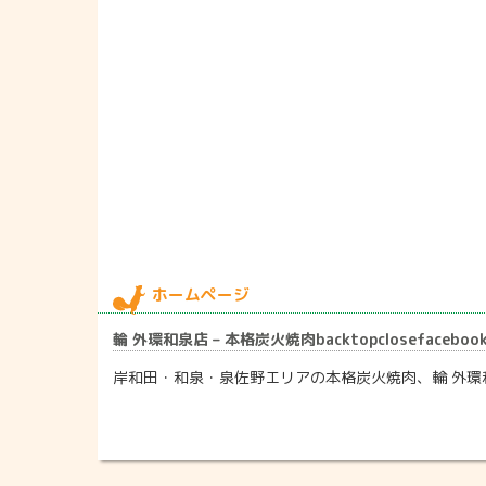
ホームページ
輪 外環和泉店 – 本格炭火焼肉backtopclosefacebookhateb
岸和田・和泉・泉佐野エリアの本格炭火焼肉、輪 外