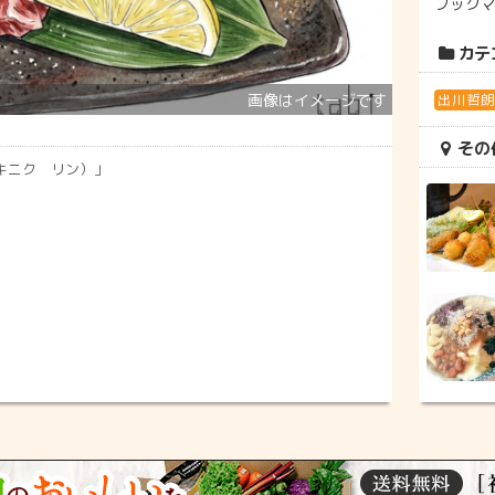
ブック
カテ
出川哲
その
キニク リン）」