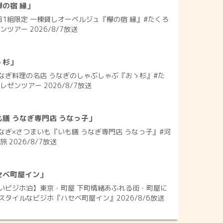
の宿 縁」
日1組限定 一棟貸しオーベルジュ『欅の宿 縁』#たくろ
ツアー 2026/8/7放送
ゝ杉」
なぎ料理の名店 うなぎのしゃぶしゃぶ『おゝ杉』#た
ゼンツアー 2026/8/7放送
膳 うなぎ専門店 うなっ子」
なぎ×さつまいも『いも膳 うなぎ専門店 うなっ子』#河
 2026/8/7放送
セベ町屋イン」
いビジホ泊】東京・町屋 下町情緒あふれる街・町屋に
タイルなビジホ『ハセベ町屋イン』2026/8/6放送