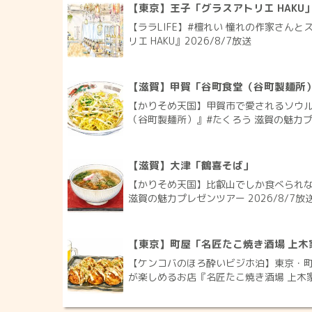
【東京】王子「グラスアトリエ HAKU
【ララLIFE】#檀れい 憧れの作家さん
リエ HAKU』2026/8/7放送
【滋賀】甲賀「谷町食堂（谷町製麺所
【かりそめ天国】甲賀市で愛されるソウ
（谷町製麺所）』#たくろう 滋賀の魅力プレ
【滋賀】大津「鶴喜そば」
【かりそめ天国】比叡山でしか食べられな
滋賀の魅力プレゼンツアー 2026/8/7放
【東京】町屋「名匠たこ焼き酒場 上木
【ケンコバのほろ酔いビジホ泊】東京・町
が楽しめるお店『名匠たこ焼き酒場 上木家 