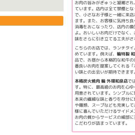
お肉の旨みがぎゅっと凝縮され
ています。店内は全て禁煙とな
で、小さなお子様と一緒に来店
ます。また、お客様に気持ち良
消毒をおこなったり、店内の換
よ。おいしいお肉だけでなく、
味をさらに引き立てる工夫がさ
こちらのお店では、ランチタイ
めています。例えば、
輪特製 
品で、お昼から本格的な和牛の
番良いお肉を提案してくれる「
い味との出会いが期待できます
本格炭火焼肉 輪 外環和泉店
で
す。特に、最高級のお肉を心ゆ
用意されています。シンプルに
本来の繊細な味と香りを存分に
や麺類、スープなども充実して
様に喜んでいただけるサイドメ
お肉の質からサービスの細部に
こだわりが詰まっています。