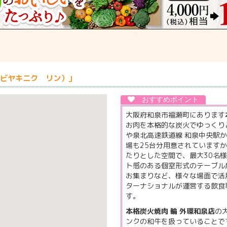
ミビヤキニク リン）」
大阪府和泉市福瀬町にあります
お肉を本格的な炭火でゆっくり
や泉北高速鉄道線 和泉中央駅
場も25台分用意されています
たりとした空間で、最大30名
ト感のある個室形式のテーブル
お集まりなど、様々な場面で活
ターナショナルが運営する飲食
す。
本格炭火焼肉 輪 外環和泉店
の
ンクの和牛を扱っていることで