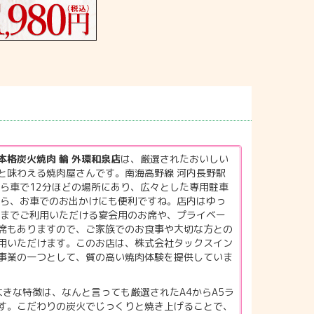
本格炭火焼肉 輪 外環和泉店
は、厳選されたおいしい
と味わえる焼肉屋さんです。南海高野線 河内長野駅
から車で12分ほどの場所にあり、広々とした専用駐車
から、お車でのお出かけにも便利ですね。店内はゆっ
様までご利用いただける宴会用のお席や、プライベー
席もありますので、ご家族でのお食事や大切な方との
用いただけます。このお店は、株式会社タックスイン
事業の一つとして、質の高い焼肉体験を提供していま
大きな特徴は、なんと言っても厳選されたA4からA5ラ
す。こだわりの炭火でじっくりと焼き上げることで、