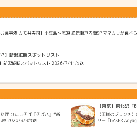
食事処 カモ井寿司】小豆島〜尾道 絶景瀬戸内海SP ママカリが食べられ
か?】新潟縦断スポットリスト
潟縦断スポットリスト 2026/7/11放送
【東京】東北沢「BAK
料理 ひたしそば『そば八』#新
【王様のブランチ】
2026/8/8放送
リー『BAKER Aoy