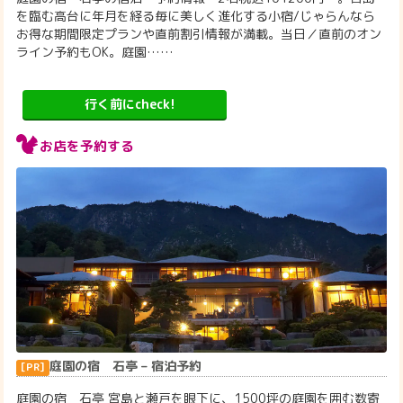
を臨む高台に年月を経る毎に美しく進化する小宿/じゃらんなら
お得な期間限定プランや直前割引情報が満載。当日／直前のオン
ライン予約もOK。庭園……
行く前にcheck!
お店を予約する
庭園の宿 石亭 – 宿泊予約
庭園の宿 石亭 宮島と瀬戸を眼下に、1500坪の庭園を囲む数寄