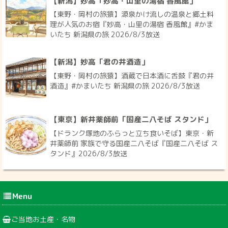
【新潟】妙高「妙高・山里の湯宿 香風館」
【東野・岡村の旅猿】源泉かけ流しの温泉と郷土料
理が人気のお宿『妙高・山里の湯宿 香風館』#かま
いたち 新潟県の旅 2026/8/3放送
【新潟】妙高「君の井酒造」
【東野・岡村の旅猿】酒蔵で日本酒に舌鼓『君の井
酒造』#かまいたち 新潟県の旅 2026/8/3放送
【東京】新井薬師前「国産二八そば スタンド」
【ドランク塚地のふらっと立ち食いそば】東京・新
井薬師前 家族で守る国産二八そば『国産二八そば ス
タンド』2026/8/3放送
Menu
ご当地お土産・名物