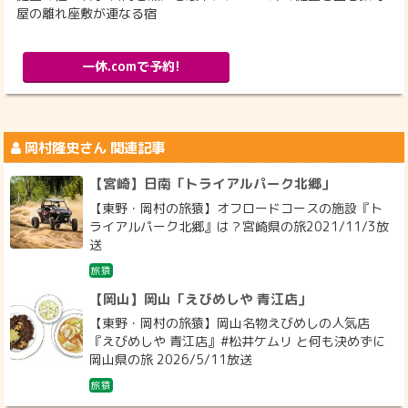
屋の離れ座敷が連なる宿
一休.comで予約!
岡村隆史
さん 関連記事
【宮崎】日南「トライアルパーク北郷」
【東野・岡村の旅猿】オフロードコースの施設『ト
ライアルパーク北郷』は？宮崎県の旅2021/11/3放
送
旅猿
【岡山】岡山「えびめしや 青江店」
【東野・岡村の旅猿】岡山名物えびめしの人気店
『えびめしや 青江店』#松井ケムリ と何も決めずに
岡山県の旅 2026/5/11放送
旅猿