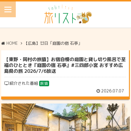
HOME
【広島】廿日「庭園の宿 石亭」
【東野・岡村の旅猿】お宿自慢の庭園と貸し切り風呂で至
福のひととき『庭園の宿 石亭』#三四郎小宮 おすすめ広
島県の旅 2026/7/6放送
紹介された番組
旅猿
2026.07.07