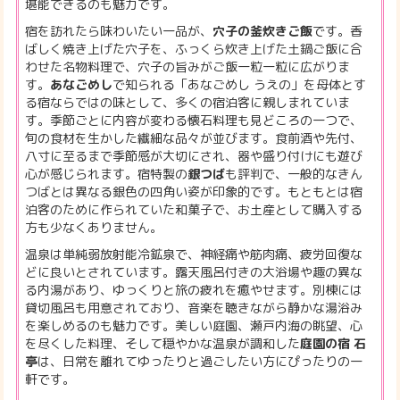
堪能できるのも魅力です。
宿を訪れたら味わいたい一品が、
穴子の釜炊きご飯
です。香
ばしく焼き上げた穴子を、ふっくら炊き上げた土鍋ご飯に合
わせた名物料理で、穴子の旨みがご飯一粒一粒に広がりま
す。
あなごめし
で知られる「あなごめし うえの」を母体とす
る宿ならではの味として、多くの宿泊客に親しまれていま
す。季節ごとに内容が変わる懐石料理も見どころの一つで、
旬の食材を生かした繊細な品々が並びます。食前酒や先付、
八寸に至るまで季節感が大切にされ、器や盛り付けにも遊び
心が感じられます。宿特製の
銀つば
も評判で、一般的なきん
つばとは異なる銀色の四角い姿が印象的です。もともとは宿
泊客のために作られていた和菓子で、お土産として購入する
方も少なくありません。
温泉は単純弱放射能冷鉱泉で、神経痛や筋肉痛、疲労回復な
どに良いとされています。露天風呂付きの大浴場や趣の異な
る内湯があり、ゆっくりと旅の疲れを癒やせます。別棟には
貸切風呂も用意されており、音楽を聴きながら静かな湯浴み
を楽しめるのも魅力です。美しい庭園、瀬戸内海の眺望、心
を尽くした料理、そして穏やかな温泉が調和した
庭園の宿 石
亭
は、日常を離れてゆったりと過ごしたい方にぴったりの一
軒です。