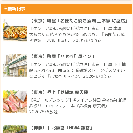
最新記事
【東京】町屋「名匠たこ焼き酒場 上木家 町屋店」
【ケンコバのほろ酔いビジホ泊】東京・町屋 本場・
大阪のたこ焼きでお酒が楽しめるお店『名匠たこ焼
き酒場 上木家 町屋店』2026/8/6放送
【東京】町屋「ハセベ町屋イン」
【ケンコバのほろ酔いビジホ泊】東京・町屋 下町情
緒あふれる街・町屋にて看板がストロングスタイル
なビジホ『ハセベ町屋イン』2026/8/6放送
【東京】押上「鉄板焼 摩天楼」
【#ゴールデンタッグ】#ダイアン津田 #森七菜 絶品
鉄板サーロインステーキ『鉄板焼 摩天楼』
2026/8/6放送
【神奈川】北鎌倉「NIWA 鎌倉」