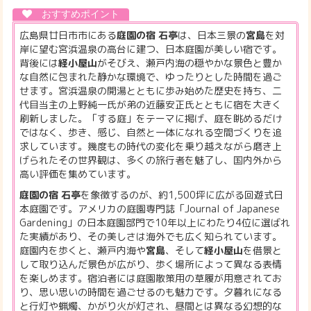
広島県廿日市市にある
庭園の宿 石亭
は、日本三景の
宮島
を対
岸に望む宮浜温泉の高台に建つ、日本庭園が美しい宿です。
背後には
経小屋山
がそびえ、瀬戸内海の穏やかな景色と豊か
な自然に包まれた静かな環境で、ゆったりとした時間を過ご
せます。宮浜温泉の開湯とともに歩み始めた歴史を持ち、二
代目当主の上野純一氏が弟の近藤安正氏とともに宿を大きく
刷新しました。「する庭」をテーマに掲げ、庭を眺めるだけ
ではなく、歩き、感じ、自然と一体になれる空間づくりを追
求しています。幾度もの時代の変化を乗り越えながら磨き上
げられたその世界観は、多くの旅行者を魅了し、国内外から
高い評価を集めています。
庭園の宿 石亭
を象徴するのが、約1,500坪に広がる回遊式日
本庭園です。アメリカの庭園専門誌「Journal of Japanese
Gardening」の日本庭園部門で10年以上にわたり4位に選ばれ
た実績があり、その美しさは海外でも広く知られています。
庭園内を歩くと、瀬戸内海や
宮島
、そして
経小屋山
を借景と
して取り込んだ景色が広がり、歩く場所によって異なる表情
を楽しめます。宿泊者には庭園散策用の草履が用意されてお
り、思い思いの時間を過ごせるのも魅力です。夕暮れになる
と行灯や蝋燭、かがり火が灯され、昼間とは異なる幻想的な