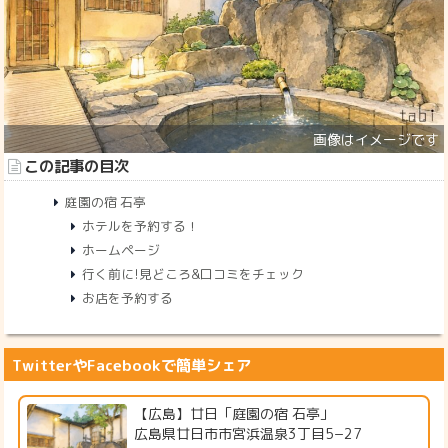
この記事の目次
庭園の宿 石亭
ホテルを予約する！
ホームページ
行く前に!見どころ&口コミをチェック
お店を予約する
TwitterやFacebookで簡単シェア
【広島】廿日「庭園の宿 石亭」
広島県廿日市市宮浜温泉3丁目5−27