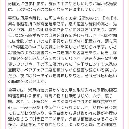
雰囲気に包まれます。静寂の中にやさしい灯りが浮かぶ光景
は、この宿ならではの特別な時間を演出しています。
客室は母屋や離れ、四阿に点在する全12室のみで、それぞれ
異なる趣を持つ数寄屋建築です。窓の位置や縁側の高さ、光
の入り方、庭との距離感まで細やかに設計されており、室内
にいながら四季折々の自然を身近に感じられます。和の空間
には北欧デザインの名作家具がさりげなく配置され、落ち着
いた雰囲気の中にも洗練された美しさが感じられます。小さ
な書斎のような読書スペースを備えた客室もあり、何もしな
い贅沢を楽しみたい方にもぴったりです。瀬戸内海を望む迎
賓ラウンジや、その下に設けられた「床下サロン」も人気の
空間で、
ベアチェア
に身を預けながら読書や語らいを楽しん
だり、夜にはバータイムを満喫したりと、それぞれ思い思い
の時間を過ごせます。
食事では、瀬戸内海の豊かな海の幸を取り入れた季節の懐石
料理を味わえます。宮島名物の牡蠣をはじめ、穴子、渡り
蟹、おこぜ、小鰯など、その時季ならではの新鮮な食材を中
心に、一品一品が丁寧に仕立てられています。料理を彩る器
にもこだわりがあり、全国各地から選び抜かれた器が料理の
魅力をさらに引き立てています。夕食は部屋食となることが
多く、周囲を気にすることなく、ゆったりと瀬戸内の味覚を