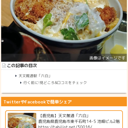
この記事の目次
天文館通駅「六白」
行く前に!見どころ&口コミをチェック
TwitterやFacebookで簡単シェア
【鹿児島】天文館通「六白」
鹿児島県鹿児島市東千石町14-5 池畑ビル2階
https://tabilist.net/30016/