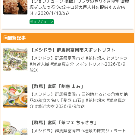
【ジョブチューン 俵飯】ウワサのやりすぎ食堂 濃厚
塩ダレたっぷりの2キロ超え巨大丼を提供するお店
は？2020/1/18放送
ジョブチューン
最新記事
【メシドラ】群馬県富岡市スポットリスト
【メシドラ】群馬県富岡市で #花村想太 とメシドラ
#兼近大樹 #満島真之介 スポットリスト2026/8/9
放送
【群馬】富岡「割烹 山石」
【メシドラ】群馬県富岡市 目的地とろとろ角煮が絶
品の和食の名店『割烹 山石』#花村想太 #満島真之
介 #兼近大樹 2026/8/9放送
【群馬】富岡「茶フェ ちゃきち」
【メシドラ】群馬県富岡市 6種類の抹茶ジェラート