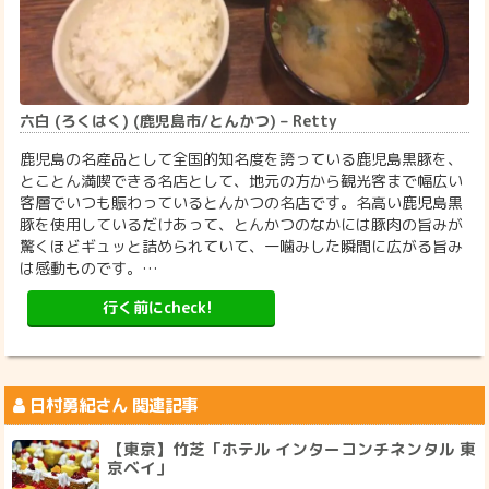
六白 (ろくはく) (鹿児島市/とんかつ) – Retty
鹿児島の名産品として全国的知名度を誇っている鹿児島黒豚を、
とことん満喫できる名店として、地元の方から観光客まで幅広い
客層でいつも賑わっているとんかつの名店です。名高い鹿児島黒
豚を使用しているだけあって、とんかつのなかには豚肉の旨みが
驚くほどギュッと詰められていて、一噛みした瞬間に広がる旨み
は感動ものです。…
行く前にcheck!
日村勇紀
さん 関連記事
【東京】竹芝「ホテル インターコンチネンタル 東
京ベイ」