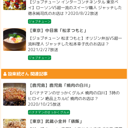
【ジョブチューン インターコンチネンタル 東京ベ
イ】ローソンVS超一流のスイーツ職人 ジャッチした
徳永純司氏のお店は？2020/8/22放送
ジョブチューン
【東京】中目黒「松まつもと」
【ジョブチューン 松まつもと】オリジン弁当VS超一
流料理人 ジャッチした松本幸子氏のお店は？
2021/2/27放送
ジョブチューン
設楽統
さん 関連記事
【鹿児島】鹿児島「焼肉の白川」
【バナナマンのせっかくグルメ 焼肉の白川】3時の
ヒロイン 絶品上カルビ 焼肉のお店は？
2020/10/25放送
バナナマンのせっかくグルメ
【東京】武蔵小金井「俵飯」