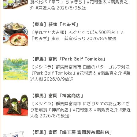
食べ比べ『茶フェ ちゃきち』#花村想太 #満島真之
介 #兼近大樹 2026/8/9放送
【東京】荻窪「もみぢ」
【華丸丼と大吉麺】ふぐとすっぽん300円台！？
『もみぢ』東京・荻窪ぶらり 2026/8/9放送
【群馬】富岡「Park Golf Tomioka」
【メシドラ】群馬県富岡市 白熱のパターゴルフ対決
『Park Golf Tomioka』#花村想太 #満島真之介 #兼
近大樹 2026/8/9放送
【群馬】富岡「神宮商店」
【メシドラ】群馬県富岡市 にぎりたての納豆おにぎ
りを爆食『神宮商店』#花村想太 #満島真之介 #兼近
大樹 2026/8/9放送
【群馬】富岡「絹工房 富岡製糸場前店」