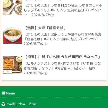
【かりそめ天国】うなぎ料理の名店 うなぎのしゃぶ
しゃぶ『おゝ杉』#たくろう 滋賀の魅力プレゼンツ
アー 2026/8/7放送
【滋賀】大津「鶴喜そば」
【かりそめ天国】比叡山でしか食べられないお蕎麦
『鶴喜そば』#たくろう 滋賀の魅力プレゼンツアー
2026/8/7放送
【埼玉】川越「いも膳 うなぎ専門店 うなっ子」
【ヒルナンデス】うなぎ×さつまいも『いも膳 うな
ぎ専門店 うなっ子』#河合郁人 川越でご一緒旅
2026/8/7放送
Menu
ご当地お土産・名物