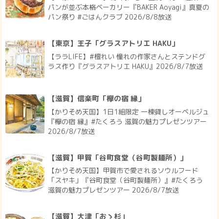
パンが並ぶ本格ベーカリー『BAKER Aoyagi』真夏の
パン祭り #ごはんクラブ 2026/8/8放送
【東京】王子「グラスアトリエ HAKU」
【ララLIFE】#檀れい 憧れの作家さんとステンドグ
ラス作り『グラスアトリエ HAKU』2026/8/7放送
【滋賀】信楽町「欅の宿 縁」
【かりそめ天国】1日1組限定 一棟貸しオーベルジュ
『欅の宿 縁』#たくろう 滋賀の魅力プレゼンツアー
2026/8/7放送
【滋賀】甲賀「谷町食堂（谷町製麺所）」
【かりそめ天国】甲賀市で愛されるソウルフード
「スヤキ」『谷町食堂（谷町製麺所）』#たくろう
滋賀の魅力プレゼンツアー 2026/8/7放送
【滋賀】大津「おゝ杉」