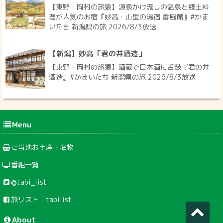
【東野・岡村の旅猿】源泉かけ流しの温泉と郷土料
理が人気のお宿『妙高・山里の湯宿 香風館』#かま
いたち 新潟県の旅 2026/8/3放送
【新潟】妙高「君の井酒造」
【東野・岡村の旅猿】酒蔵で日本酒に舌鼓『君の井
酒造』#かまいたち 新潟県の旅 2026/8/3放送
Menu
ご当地お土産・名物
番組一覧
@tabi_list
旅リスト｜tabilist
About