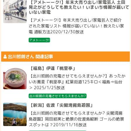
【アメトーーク!】年末大売り出し!家電芸人 土田
晃之がどうしても教えたい！いまいち情報が届いて
いない家電
【アメトーーク!】年末大売り出し!家電芸人で紹介
された家電リスト 情報が届いていない！教えたい家
電 通販方法2020/12/30放送
アメトーーク!
出川哲朗
さん 関連記事
【福島】伊達「桃里亭」
【出川哲朗の充電させてもらえませんか?】あったか
いお蕎麦『桃里亭』紅葉街道125キロ＜福島⇒仙台
＞ 2025/1/25放送
出川哲朗の充電させてもらえませんか?
【新潟】佐渡「尖閣湾揚島遊園」
【出川哲朗の充電させてもらえませんか? 尖閣湾揚
島遊園】岡田結実と絶景の佐渡島縦断 ゴールの絶景
スポットは？2019/11/16放送