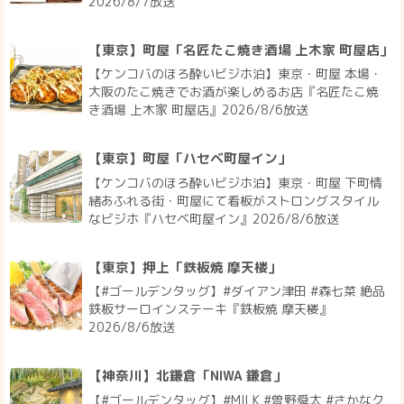
2026/8/7放送
【東京】町屋「名匠たこ焼き酒場 上木家 町屋店」
【ケンコバのほろ酔いビジホ泊】東京・町屋 本場・
大阪のたこ焼きでお酒が楽しめるお店『名匠たこ焼
き酒場 上木家 町屋店』2026/8/6放送
【東京】町屋「ハセベ町屋イン」
【ケンコバのほろ酔いビジホ泊】東京・町屋 下町情
緒あふれる街・町屋にて看板がストロングスタイル
なビジホ『ハセベ町屋イン』2026/8/6放送
【東京】押上「鉄板焼 摩天楼」
【#ゴールデンタッグ】#ダイアン津田 #森七菜 絶品
鉄板サーロインステーキ『鉄板焼 摩天楼』
2026/8/6放送
【神奈川】北鎌倉「NIWA 鎌倉」
【#ゴールデンタッグ】#MILK #曽野舜太 #さかなク