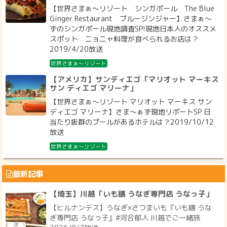
【世界さまぁ～リゾート シンガポール The Blue
Ginger Restaurant ブルージンジャー】さまぁ～
ずのシンガポール現地調査SP!現地日本人のオススメ
スポット ニョニャ料理が食べられるお店は？
2019/4/20放送
世界さまぁ～リゾート
【アメリカ】サンディエゴ「マリオット マーキス
サン ディエゴ マリーナ」
【世界さまぁ～リゾート マリオット マーキス サン
ディエゴ マリーナ】さま〜ぁず現地リポートSP 日
当たり抜群のプールがあるホテルは？2019/10/12
放送
世界さまぁ～リゾート
最新記事
【埼玉】川越「いも膳 うなぎ専門店 うなっ子」
【ヒルナンデス】うなぎ×さつまいも『いも膳 うな
ぎ専門店 うなっ子』#河合郁人 川越でご一緒旅