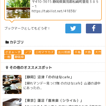
〒410-3615 静岡県賀茂郡松崎町雲見３８５
−１
https://tabilist.net/41838/
ブックマークとしてもどうぞ！
カテゴリ
さまぁ～ず
ノブ
三村マサカズ
出川哲朗
千鳥
大悟
大竹
一樹
静岡県
その他のオススメスポット
【静岡】沼津「ののはなcafe」
【帰れマンデー見っけ隊 ののはなcafe】山道の途中
にあったの...
【東京】蓮沼「喜来楽（シライル）」