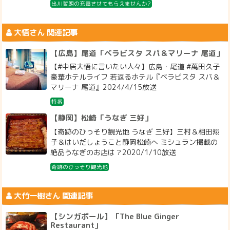
出川哲朗の充電させてもらえませんか?
大悟
さん 関連記事
【広島】尾道「ベラビスタ スパ＆マリーナ 尾道」
【#中居大悟に言いたい人々】広島・尾道 #萬田久子
豪華ホテルライフ 若返るホテル『ベラビスタ スパ＆
マリーナ 尾道』2024/4/15放送
特番
【静岡】松崎「うなぎ 三好」
【奇跡のひっそり観光地 うなぎ 三好】三村＆相田翔
子＆はいだしょうこと静岡松崎へ ミシュラン掲載の
絶品うなぎのお店は？2020/1/10放送
奇跡のひっそり観光地
大竹一樹
さん 関連記事
【シンガポール】「The Blue Ginger
Restaurant」