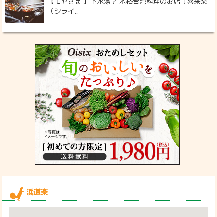
【モヤさま 】下水湯？ 本格台湾料理のお店『喜来楽
（シライ...
浜道楽