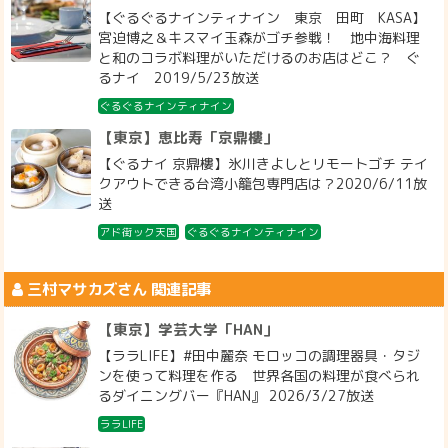
【ぐるぐるナインティナイン 東京 田町 KASA】
宮迫博之＆キスマイ玉森がゴチ参戦！ 地中海料理
と和のコラボ料理がいただけるのお店はどこ？ ぐ
るナイ 2019/5/23放送
ぐるぐるナインティナイン
【東京】恵比寿「京鼎樓」
【ぐるナイ 京鼎樓】氷川きよしとリモートゴチ テイ
クアウトできる台湾小籠包専門店は？2020/6/11放
送
アド街ック天国
ぐるぐるナインティナイン
三村マサカズ
さん 関連記事
【東京】学芸大学「HAN」
【ララLIFE】#田中麗奈 モロッコの調理器具・タジ
ンを使って料理を作る 世界各国の料理が食べられ
るダイニングバー『HAN』 2026/3/27放送
ララLIFE