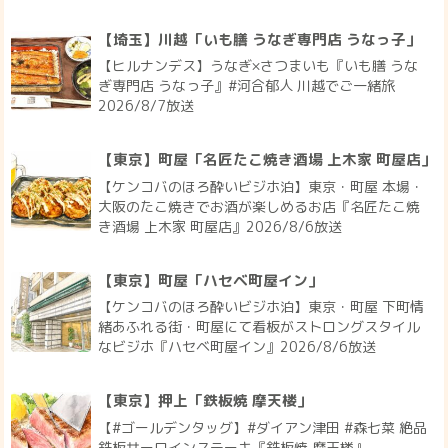
【埼玉】川越「いも膳 うなぎ専門店 うなっ子」
【ヒルナンデス】うなぎ×さつまいも『いも膳 うな
ぎ専門店 うなっ子』#河合郁人 川越でご一緒旅
2026/8/7放送
【東京】町屋「名匠たこ焼き酒場 上木家 町屋店」
【ケンコバのほろ酔いビジホ泊】東京・町屋 本場・
大阪のたこ焼きでお酒が楽しめるお店『名匠たこ焼
き酒場 上木家 町屋店』2026/8/6放送
【東京】町屋「ハセベ町屋イン」
【ケンコバのほろ酔いビジホ泊】東京・町屋 下町情
緒あふれる街・町屋にて看板がストロングスタイル
なビジホ『ハセベ町屋イン』2026/8/6放送
【東京】押上「鉄板焼 摩天楼」
【#ゴールデンタッグ】#ダイアン津田 #森七菜 絶品
鉄板サーロインステーキ『鉄板焼 摩天楼』