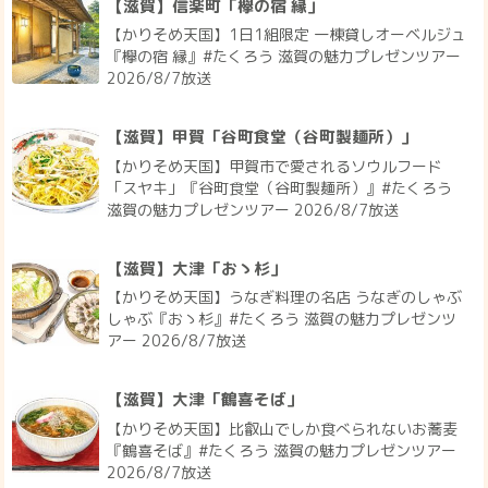
【滋賀】信楽町「欅の宿 縁」
【かりそめ天国】1日1組限定 一棟貸しオーベルジュ
『欅の宿 縁』#たくろう 滋賀の魅力プレゼンツアー
2026/8/7放送
【滋賀】甲賀「谷町食堂（谷町製麺所）」
【かりそめ天国】甲賀市で愛されるソウルフード
「スヤキ」『谷町食堂（谷町製麺所）』#たくろう
滋賀の魅力プレゼンツアー 2026/8/7放送
【滋賀】大津「おゝ杉」
【かりそめ天国】うなぎ料理の名店 うなぎのしゃぶ
しゃぶ『おゝ杉』#たくろう 滋賀の魅力プレゼンツ
アー 2026/8/7放送
【滋賀】大津「鶴喜そば」
【かりそめ天国】比叡山でしか食べられないお蕎麦
『鶴喜そば』#たくろう 滋賀の魅力プレゼンツアー
2026/8/7放送