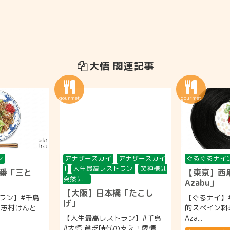
大悟 関連記事
ン
アナザースカイ
アナザースカイ
ぐるぐるナイ
II
人生最高レストラン
笑神様は
番「三と
【東京】西麻布
突然に…
Azabu」
【大阪】日本橋「たこし
ラン】#千鳥
【ぐるナイ】#
げ」
 志村けんと
的スペイン料理『
【人生最高レストラン】#千鳥
Aza...
#大悟 貧乏時代の支え！愛情