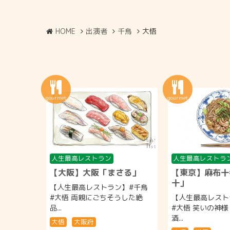
HOME
出演者
千鳥
大悟
人生最高レストラン
人生最高レストラ
【大阪】大阪「まさる」
【東京】麻布十
十」
【人生最高レストラン】#千鳥
#大悟 両親にごちそうした絶
【人生最高レスト
品...
#大悟 笑いの神様
酒...
大悟
大阪府