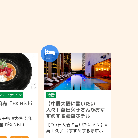
ンティナイン
特番
「ÉX Nishi-
【中居大悟に言いたい
人々】萬田久子さんがおす
すめする豪華ホテル
千鳥 #大悟 芸術
ÉX Nishi-
【#中居大悟に言いたい人々】#
萬田久子 おすすめする豪華ホ
テ...