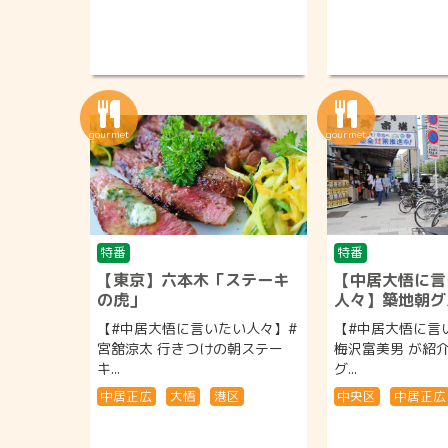
特番
特番
【東京】六本木「ステーキ
【中居大悟に言
の虎」
人々】築地朝グ
【#中居大悟に言いたい人々】#
【#中居大悟に言
宮舘涼太 行きつけの朝ステー
梅沢富美男 が紹
キ...
グ...
中居正広
大悟
港区
中央区
中居正広