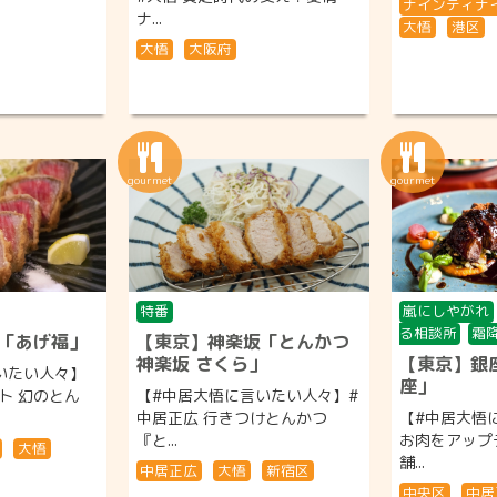
ナインティナ
ナ...
大悟
港区
大悟
大阪府
特番
嵐にしやがれ
る相談所
霜降
「あげ福」
【東京】神楽坂「とんかつ
神楽坂 さくら」
【東京】銀
いたい人々】
座」
ト 幻のとん
【#中居大悟に言いたい人々】#
中居正広 行きつけとんかつ
【#中居大悟
『と...
お肉をアップ
大悟
舗...
中居正広
大悟
新宿区
中央区
中居