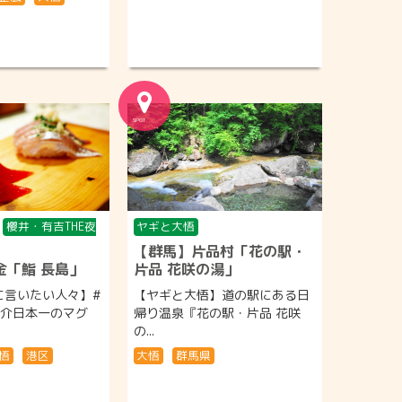
櫻井・有吉THE夜
ヤギと大悟
【群馬】片品村「花の駅・
金「鮨 長島」
片品 花咲の湯」
に言いたい人々】#
【ヤギと大悟】道の駅にある日
紹介日本一のマグ
帰り温泉『花の駅・片品 花咲
の...
悟
港区
大悟
群馬県