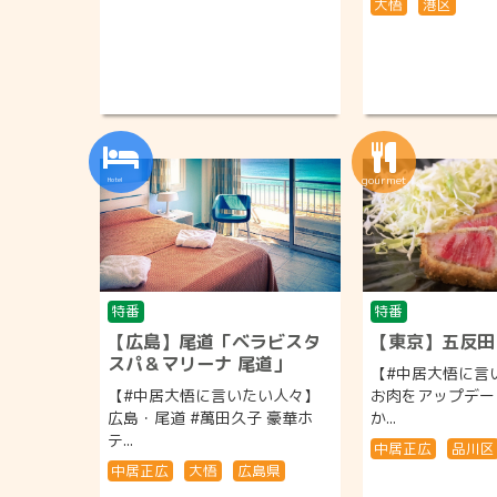
大悟
港区
特番
特番
【広島】尾道「ベラビスタ
【東京】五反田
スパ＆マリーナ 尾道」
【#中居大悟に言
【#中居大悟に言いたい人々】
お肉をアップデー
広島・尾道 #萬田久子 豪華ホ
か...
テ...
中居正広
品川区
中居正広
大悟
広島県