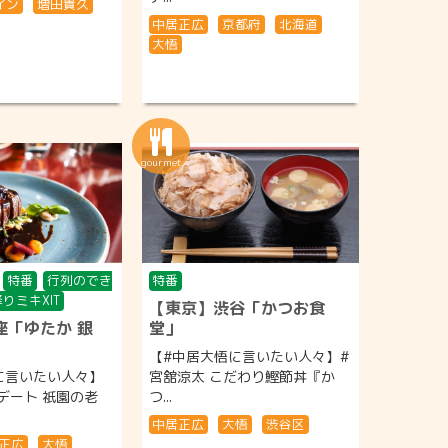
イン
増田貴久
中居正広
京都府
北海道
大悟
特番
行列のでき
特番
りミキXIT
【東京】渋谷「かつお食
座「ゆたか 銀
堂」
【#中居大悟に言いたい人々】#
に言いたい人々】
宮舘涼太 こだわり鰹節丼『か
デート 祇園の老
つ...
中居正広
大悟
渋谷区
正広
大悟