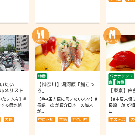
特番
バナナサンド
会
特番
いたい
【神奈川】湯河原「鮨こゝ
ルメリスト
ろ」
【東京】白
いたい人々】#
【#中居大悟に言いたい人々】#
【#中居大悟
介する築地朝
長嶋一茂 が紹介日本一の職人
長嶋一茂 が
が...
ロ...
大悟
中居正広
大悟
神奈川県
中居正広
大