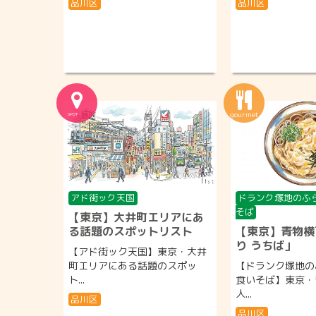
品川区
品川区
アド街ック天国
ドランク塚地のふ
そば
【東京】大井町エリアにあ
る話題のスポットリスト
【東京】青物横
り うちば」
【アド街ック天国】東京・大井
町エリアにある話題のスポッ
【ドランク塚地の
ト...
食いそば】東京
人...
品川区
品川区