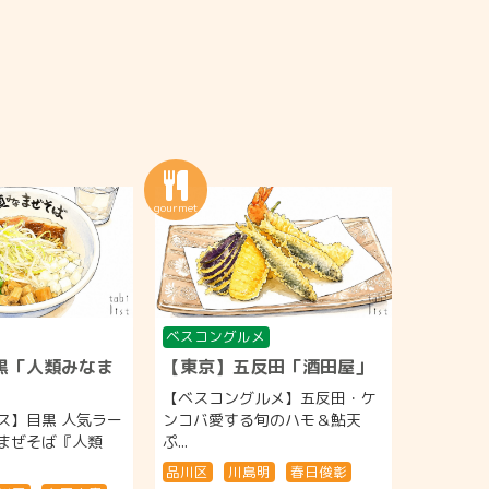
ベスコングルメ
黒「人類みなま
【東京】五反田「酒田屋」
【ベスコングルメ】五反田・ケ
ス】目黒 人気ラー
ンコバ愛する旬のハモ＆鮎天
まぜそば『人類
ぷ...
品川区
川島明
春日俊彰