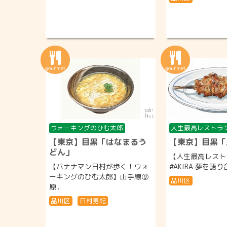
ウォーキングのひむ太郎
人生最高レストラ
【東京】目黒「はなまるう
【東京】目黒「
どん」
【人生最高レストラ
【バナナマン日村が歩く！ウォ
#AKIRA 夢を語り
ーキングのひむ太郎】山手線⑨
品川区
原...
品川区
日村勇紀