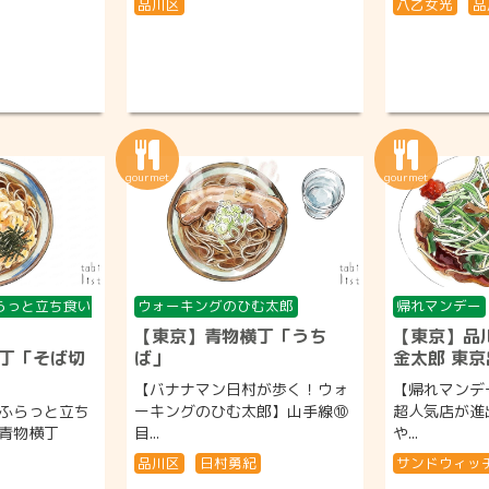
品川区
八乙女光
品
らっと立ち食い
ウォーキングのひむ太郎
帰れマンデー
【東京】青物横丁「うち
【東京】品
丁「そば切
ば」
金太郎 東
【バナナマン日村が歩く！ウォ
【帰れマンデ
ふらっと立ち
ーキングのひむ太郎】山手線⑩
超人気店が進
・青物横丁
目...
や...
品川区
日村勇紀
サンドウィッ