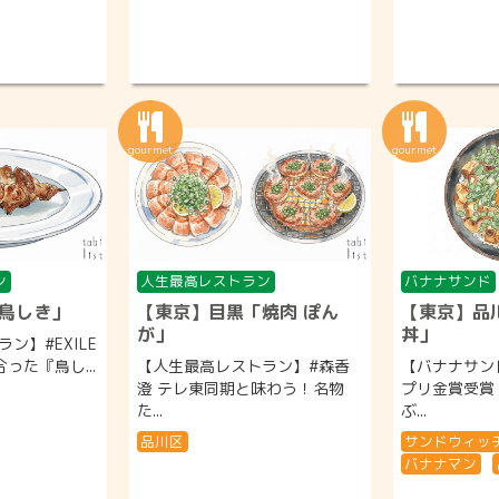
ン
人生最高レストラン
バナナサンド
鳥しき」
【東京】目黒「焼肉 ぽん
【東京】品
が」
丼」
ン】#EXILE
合った『鳥し...
【人生最高レストラン】#森香
【バナナサン
澄 テレ東同期と味わう！名物
プリ金賞受賞
た...
ぶ...
品川区
サンドウィッ
バナナマン