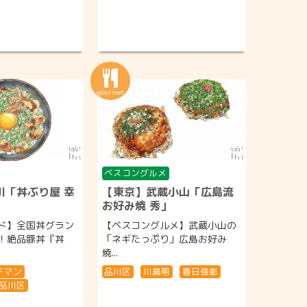
ベスコングルメ
川「丼ぶり屋 幸
【東京】武蔵小山「広島流
お好み焼 秀」
ド】全国丼グラン
【ベスコングルメ】武蔵小山の
！絶品豚丼『丼
「ネギたっぷり」広島お好み
焼...
チマン
品川区
川島明
春日俊彰
品川区