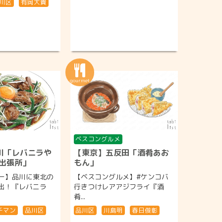
川区
有岡大貴
ベスコングルメ
川「レバニラや
【東京】五反田「酒肴あお
京出張所」
もん」
ー】品川に東北の
【ベスコングルメ】#ケンコバ
出！『レバニラ
行きつけレアアジフライ『酒
肴...
チマン
品川区
品川区
川島明
春日俊彰