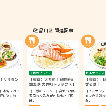
品川区 関連記事
王様のブランチ
ヒルナンデス
「リザラン
【東京】大井町「廻鮮寿司
【東京】目
塩釜港 大井町トラックス」
ぜそば」
】本場スペイ
【王様のブランチ】宮城の回転
【ヒルナンデ
軽に楽しめ
寿司の人気店 都内発出店『廻
メン店系列の
鮮...
み...